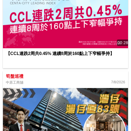
00:28
【CCL連跌2周共0.45% 連續8周於160點上下窄幅爭持】
筍盤巡禮
7/8/2026
中原工商舖