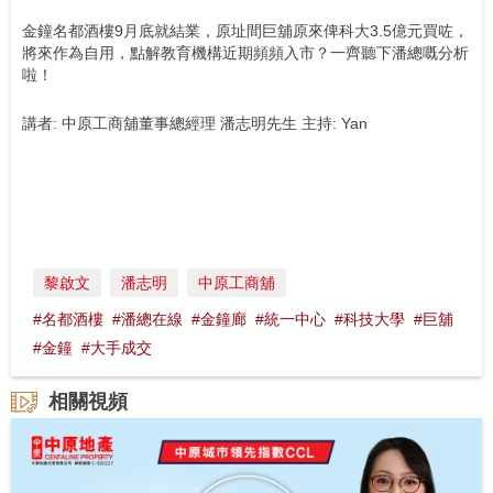
金鐘名都酒樓9月底就結業，原址間巨舖原來俾科大3.5億元買咗，
將來作為自用，點解教育機構近期頻頻入市？一齊聽下潘總嘅分析
啦！
講者: 中原工商舖董事總經理 潘志明先生 主持: Yan
黎啟文
潘志明
中原工商舖
#名都酒樓
#潘總在線
#金鐘廊
#統一中心
#科技大學
#巨舖
#金鐘
#大手成交
相關視頻