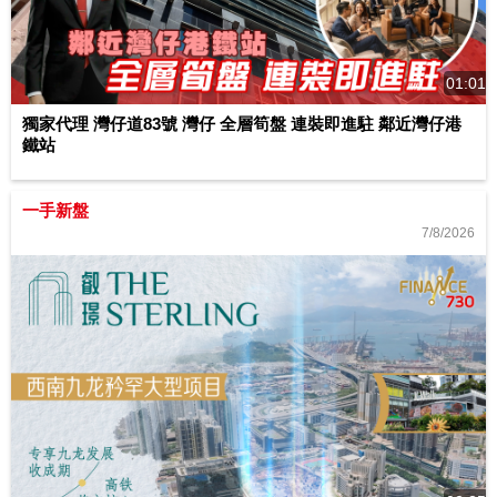
01:01
獨家代理 灣仔道83號 灣仔 全層筍盤 連裝即進駐 鄰近灣仔港
鐵站
一手新盤
7/8/2026