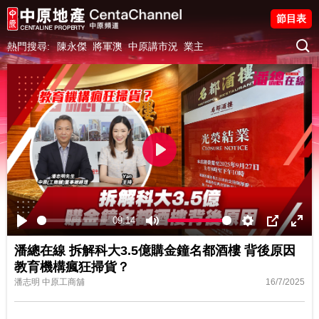
節目表
熱門搜尋:
陳永傑
將軍澳
中原講市況
業主
Play
09:14
Play
Mute
Settings
PIP
Ente
潘總在線 拆解科大3.5億購金鐘名都酒樓 背後原因
fulls
教育機構瘋狂掃貨？
潘志明 中原工商舖
16/7/2025