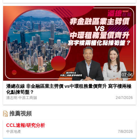
07:06
潘總在線 非金融區業主劈價 vs中環租務量價齊升 寫字樓兩極
化點揀筍盤？
24/7/2026
潘志明 中原工商舖
推薦視頻
CCL速報/研究分析
7/8/2026
中原地產