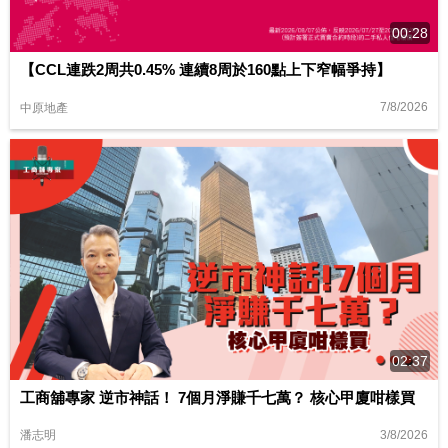
00:28
【CCL連跌2周共0.45% 連續8周於160點上下窄幅爭持】
7/8/2026
中原地產
02:37
工商舖專家 逆市神話！ 7個月淨賺千七萬？ 核心甲廈咁樣買
3/8/2026
潘志明