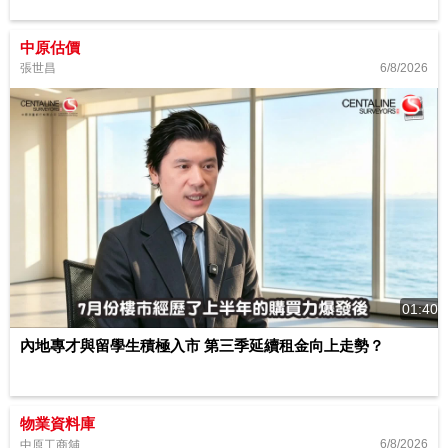
中原估價
6/8/2026
張世昌
01:40
內地專才與留學生積極入市 第三季延續租金向上走勢？
物業資料庫
6/8/2026
中原工商舖