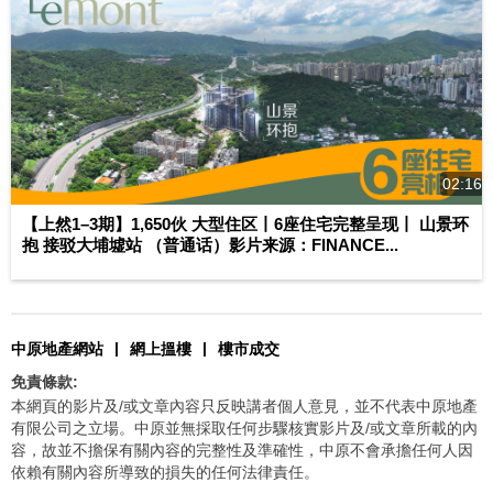
02:16
【上然1–3期】1,650伙 大型住区丨6座住宅完整呈现丨 山景环
抱 接驳大埔墟站 （普通话）影片来源：FINANCE...
|
|
中原地產網站
網上搵樓
樓市成交
免責條款:
本網頁的影片及/或文章內容只反映講者個人意見，並不代表中原地產
有限公司之立場。中原並無採取任何步驟核實影片及/或文章所載的內
容，故並不擔保有關內容的完整性及準確性，中原不會承擔任何人因
依賴有關內容所導致的損失的任何法律責任。