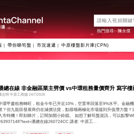
熱門搜尋:
陳永傑
報
帶你睇筍盤
市況速遞
中原樓盤影片庫(CPN)
|
|
|
潘總在線 非金融區業主劈價 vs中環租務量價齊升 寫字
潘志明 中原工商舖 24/7/2026
中環甲廈租務轉旺，租金今年已升近10%，空置率回落至9%水平。金融
號？但九龍區發展商仍在減價沽貨，點樣喺兩極化市場搵到升值潛力盤？
入市時機！即刻睇片，訂閱加開小鈴鐺。 如想了解筍盤資訊，可以點擊WhatsApp連
263937148?text=潘總在線260724CC 講者: 中原工...