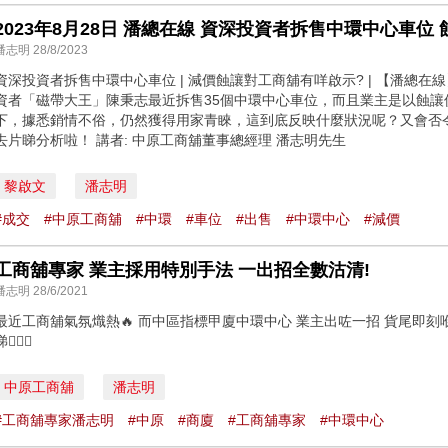
2023年8月28日 潘總在線 資深投資者拆售中環中心車位
潘志明 28/8/2023
資深投資者拆售中環中心車位 | 減價蝕讓對工商舖有咩啟示? | 【潘總在線】| 中
資者「磁帶大王」陳秉志最近拆售35個中環中心車位，而且業主是以蝕讓
下，據悉銷情不俗，仍然獲得用家青睞，這到底反映什麼狀況呢？又會否
去片睇分析啦！ 講者: 中原工商舖董事總經理 潘志明先生
黎啟文
潘志明
#成交
#中原工商舖
#中環
#車位
#出售
#中環中心
#減價
工商舖專家 業主採用特別手法 一出招全數沽清!
潘志明 28/6/2021
最近工商舖氣氛熾熱🔥 而中區指標甲廈中環中心 業主出咗一招 貨尾即刻喺
🕵🏻‍♂️
中原工商舖
潘志明
#工商舖專家潘志明
#中原
#商廈
#工商舖專家
#中環中心