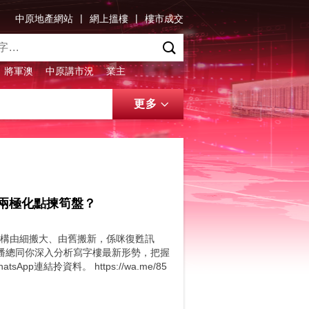
|
|
中原地產網站
網上搵樓
樓市成交
將軍澳
中原講市況
業主
更多
樓兩極化點揀筍盤？
機構由細搬大、由舊搬新，係咪復甦訊
潘總同你深入分析寫字樓最新形勢，把握
結拎資料。 https://wa.me/85