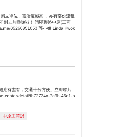
個獨立單位，靈活度極高 ，亦有部份連租
即刻去片睇睇啦！ 請即聯絡中原(工商
a.me/85266951053 郭小姐 Linda Kwok
設施應有盡有，交通十分方便。立即睇片
e-center/detail/fb72724a-7a3b-46e1-b
中原工商舖