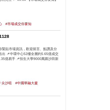
心
#市場成交你要知
128
你緊貼市場資訊，歡迎留言、點讚及分
出 📌中環中心52樓全層約5.65億成交
35億易手 📌恒生大學9000萬購沙田新
# 尖沙咀
#中國華融大廈