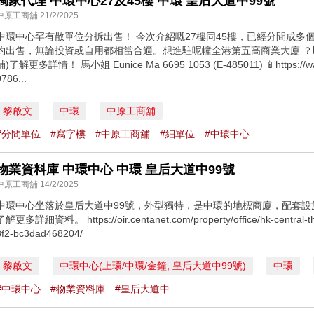
獨家代理 中環中心27及45樓 中環 皇后大道中99號
中原工商舖 21/2/2025
中環中心罕有散單位分拆出售！ 今次介紹嘅27樓同45樓，已經分間成多
約出售，無論投資或自用都相當合適。想進駐呢幢全港第五高商業大廈 ？
舖)了解更多詳情！ 馬小姐 Eunice Ma 6695 1053 (E-485011) 📱https://w
9786...
黎啟文
中環
中原工商舖
#分間單位
#寫字樓
#中原工商舖
#細單位
#中環中心
物業資料庫 中環中心 中環 皇后大道中99號
中原工商舖 14/2/2025
中環中心坐落於皇后大道中99號，外型獨特，是中環的地標商廈，配套
了解更多詳細資料。 https://oir.centanet.com/property/office/hk-central-th
8f2-bc3dad468204/
黎啟文
中環中心(上環/中環/金鐘, 皇后大道中99號)
中環
#中環中心
#物業資料庫
#皇后大道中