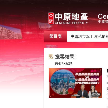
節目表
中原講市況
屋苑情
|
搜尋結果:
共有
17
紀錄
07:06