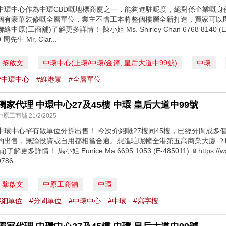
中環中心作為中環CBD嘅地標商廈之一，能夠進駐呢度，絕對係企業嘅身
個有豪華裝修嘅全層單位，業主不惜工本將整個樓層全新打造，買家可以
聯絡中原(工商舖)了解更多詳情！ 陳小姐 Ms. Shirley Chan 6768 8140 (E-4337
0 周先生 Mr. Clar...
黎啟文
中環中心(上環/中環/金鐘, 皇后大道中99號)
中環
#中環中心
#維港景
#全層單位
獨家代理 中環中心27及45樓 中環 皇后大道中99號
中原工商舖 21/2/2025
中環中心罕有散單位分拆出售！ 今次介紹嘅27樓同45樓，已經分間成多
約出售，無論投資或自用都相當合適。想進駐呢幢全港第五高商業大廈 ？
舖)了解更多詳情！ 馬小姐 Eunice Ma 6695 1053 (E-485011) 📱https://w
9786...
黎啟文
中原工商舖
中環
#細單位
#分間單位
#中環中心
#中環
#寫字樓