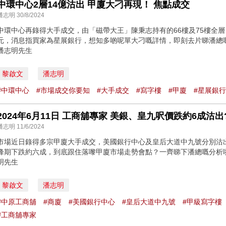
中環中心2層14億沽出 甲廈大刁再現！ 焦點成交
潘志明 30/8/2024
中環中心再錄得大手成交，由「磁帶大王」陳秉志持有的66樓及75樓全層，
元，消息指買家為星展銀行，想知多啲呢單大刁嘅詳情，即刻去片睇潘總嘅
潘志明先生
黎啟文
潘志明
#中環中心
#市場成交你要知
#大手成交
#寫字樓
#甲廈
#星展銀行
2024年6月11日 工商舖專家 美銀、皇九呎價跌約6成沽
潘志明 11/6/2024
市場近日錄得多宗甲廈大手成交，美國銀行中心及皇后大道中九號分別沽
峰期下跌約六成，到底跟住落嚟甲廈市場走勢會點？一齊睇下潘總嘅分析啦！
明先生
黎啟文
潘志明
#中原工商舖
#商廈
#美國銀行中心
#皇后大道中九號
#甲級寫字樓
#工商舖專家