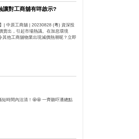
 蝕讓對工商舖有咩啟示?
原工商舖 | 20230828 (粵) 資深投
價賣出，引起市場熱議。在加息環境
令其他工商舖物業出現減價熱潮呢？立即
短時間內沽清！🤩🤩 一齊聽吓潘總點