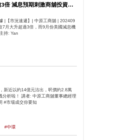
2024年9月4日 工商舖【市況速遞】 寫字樓8月成交額飆逾3倍 減息預期刺激商舖投資者入市
市況速遞】| 中原工商舖​ | 202409
額較7月大升超過3倍，而9月份美國減息機
: Yan
新近以約14億元沽出，呎價約2.8萬
分析啦！ 講者: 中原工商舖董事總經理
志明 #市場成交你要知
#中環