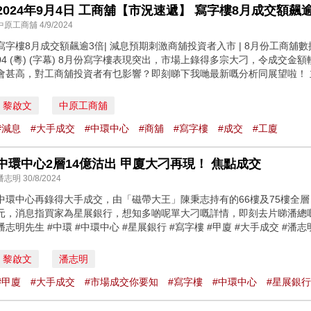
中原工商舖 4/9/2024
寫字樓8月成交額飆逾3倍| 減息預期刺激商舖投資者入市 | 8月份工商舖數據 |【
04 (粵) (字幕) 8月份寫字樓表現突出，市場上錄得多宗大刁，令成交金
會甚高，對工商舖投資者有乜影響？即刻睇下我哋最新嘅分析同展望啦！ 主持
黎啟文
中原工商舖
#減息
#大手成交
#中環中心
#商舖
#寫字樓
#成交
#工廈
中環中心2層14億沽出 甲廈大刁再現！ 焦點成交
潘志明 30/8/2024
中環中心再錄得大手成交，由「磁帶大王」陳秉志持有的66樓及75樓全層，
元，消息指買家為星展銀行，想知多啲呢單大刁嘅詳情，即刻去片睇潘總嘅
潘志明先生 #中環 #中環中心 #星展銀行 #寫字樓 #甲廈 #大手成交 #潘
黎啟文
潘志明
#甲廈
#大手成交
#市場成交你要知
#寫字樓
#中環中心
#星展銀行