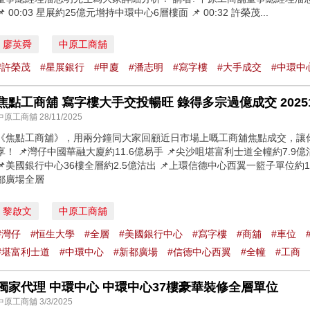
📌 00:03 星展約25億元增持中環中心6層樓面 📌 00:32 許榮茂...
廖英舜
中原工商舖
#許榮茂
#星展銀行
#甲廈
#潘志明
#寫字樓
#大手成交
#中環中
焦點工商舖 寫字樓大手交投暢旺 錄得多宗過億成交 20251
中原工商舖 28/11/2025
《焦點工商舖》，用兩分鐘同大家回顧近日市場上嘅工商舖焦點成交，讓
享！ 📌灣仔中國華融大廈約11.6億易手 📌尖沙咀堪富利士道全幢約7.9億沽
📌美國銀行中心36樓全層約2.5億沽出 📌上環信德中心西翼一籃子單位約1.
都廣場全層
黎啟文
中原工商舖
#灣仔
#恒生大學
#全層
#美國銀行中心
#寫字樓
#商舖
#車位
#堪富利士道
#中環中心
#新都廣場
#信德中心西翼
#全幢
#工商
獨家代理 中環中心 中環中心37樓豪華裝修全層單位
中原工商舖 3/3/2025