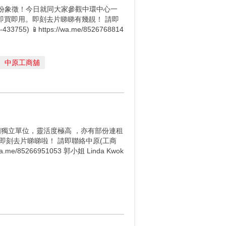
份象徵！今日就同大家參觀中環中心一
即買即用。即刻去片睇睇有幾靚！ 請即
55) 📱https://wa.me/8526768814
中原工商舖
個獨立單位，靈活度極高 ，亦有部份連租
即刻去片睇睇啦！ 請即聯絡中原(工商
a.me/85266951053 郭小姐 Linda Kwok