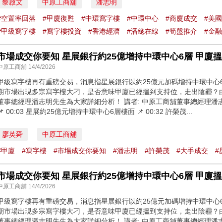
黎啟文
中原工商舖
潘志明
#空置率回落
#甲廈復甦
#中環寫字樓
#中環中心
#商廈成交
#美
#甲級寫字樓
#寫字樓投資
#香港經濟
#潘總在線
#筍盤推介
#金
市場成交你要知 星展銀行約25億增持中環中心6層 甲廈
中原工商舖 14/4/2026
甲級寫字樓再有重磅交易，消息指星展銀行以約25億元加碼增持中環中心
期市場出現多宗寫字樓大刁，是否意味甲廈已經搵到支持位，走出陰霾？
董事總經理潘志明先生為大家詳細分析！ 講者: 中原工商舖董事總經理潘志明先
📌 00:03 星展約25億元增持中環中心6層樓面 📌 00:32 許榮茂...
廖英舜
中原工商舖
#甲廈
#寫字樓
#市場成交你要知
#潘志明
#許榮茂
#大手成交
#
市場成交你要知 星展銀行約25億增持中環中心6層 甲廈
中原工商舖 14/4/2026
甲級寫字樓再有重磅交易，消息指星展銀行以約25億元加碼增持中環中心
期市場出現多宗寫字樓大刁，是否意味甲廈已經搵到支持位，走出陰霾？
董事總經理潘志明先生為大家詳細分析！ 講者: 中原工商舖董事總經理潘志明先