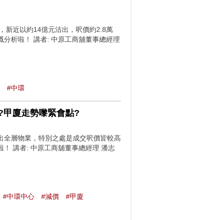
新近以約14億元沽出，呎價約2.8萬
分析啦！ 講者: 中原工商舖董事總經理
#中環
出?甲廈走勢嚟緊會點?
出全層物業，特別之處是成交呎價皆較高
 講者: 中原工商舖董事總經理 潘志
#中環中心
#減價
#甲廈