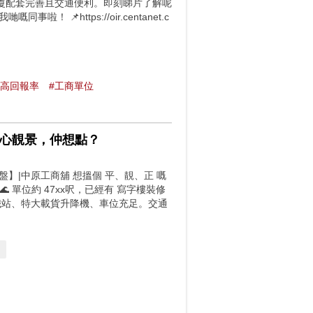
廈配套完善且交通便利。即刻睇片了解呢
 📌https://oir.centanet.c
#高回報率
#工商單位
核心靚景，仲想點？
】|中原工商舖 想搵個 平、靚、正 嘅
🌊 單位約 47xx呎，已經有 寫字樓裝修
鐵站、特大載貨升降機、車位充足。交通