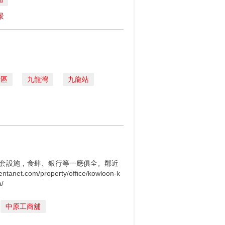
景
新區
九龍灣
九龍站
配套設施，食肆、銀行等一應俱全。鄰近
m/property/office/kowloon-k
/
中原工商舖