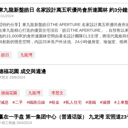
/11/2024
【特約分享】東九龍新盤皓日THE APERTURE 名家設計萬五呎優尚會
在東九龍精心打造的優質住宅項目「皓日THE APERTURE」，自預售
地約15,000呎的會所連園林空間由著名設計團隊CL3主理，將現代風格
與創新的愜意空間，內設25米長戶外泳池、24小時健身室、瑜伽室、燒烤..
皓日
九龍灣
德福花園 成交與週邊
李慧文 29/8/2024
德福花園
九龍灣
李慧文
#減息
#二手
#鐵路沿線
#租金
#私人住宅
#港鐵
#減價
#上車
赢在一手盘 第一集团中心（普通话版） 九龙湾 宏照道23
中原工商舖 18/4/2024