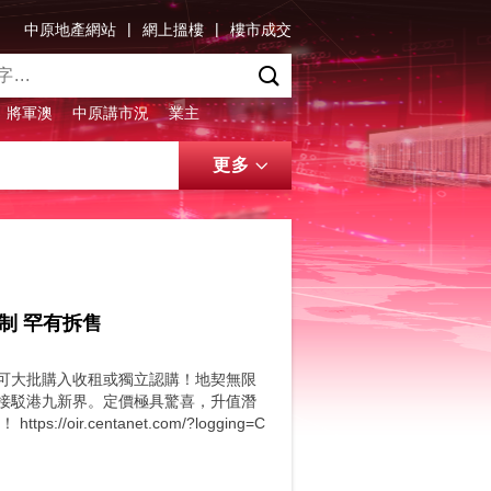
|
|
中原地產網站
網上搵樓
樓市成交
將軍澳
中原講市況
業主
更多
制 罕有拆售
，可大批購入收租或獨立認購！地契無限
間接駁港九新界。定價極具驚喜，升值潛
ir.centanet.com/?logging=C