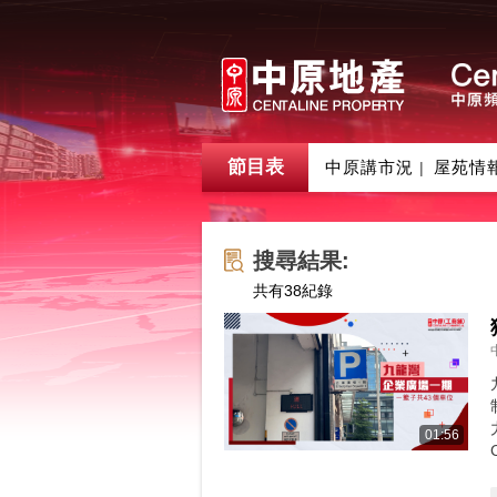
節目表
中原講市況
屋苑情
|
搜尋結果:
共有
38
紀錄
01:56