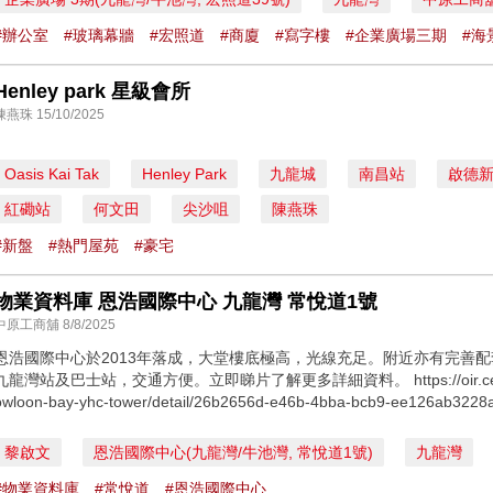
#辦公室
#玻璃幕牆
#宏照道
#商廈
#寫字樓
#企業廣場三期
#海
Henley park 星級會所
陳燕珠 15/10/2025
Oasis Kai Tak
Henley Park
九龍城
南昌站
啟德
紅磡站
何文田
尖沙咀
陳燕珠
#新盤
#熱門屋苑
#豪宅
物業資料庫 恩浩國際中心 九龍灣 常悅道1號
中原工商舖 8/8/2025
恩浩國際中心於2013年落成，大堂樓底極高，光線充足。附近亦有完善
九龍灣站及巴士站，交通方便。立即睇片了解更多詳細資料。 https://oir.centanet.co
owloon-bay-yhc-tower/detail/26b2656d-e46b-4bba-bcb9-ee126ab3228a
黎啟文
恩浩國際中心(九龍灣/牛池灣, 常悅道1號)
九龍灣
#物業資料庫
#常悅道
#恩浩國際中心