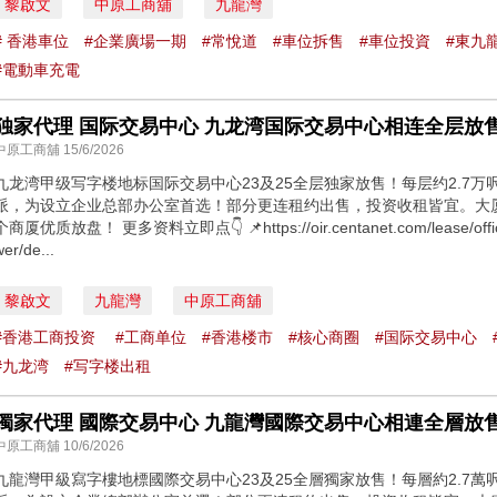
黎啟文
中原工商舖
九龍灣
# 香港車位
#企業廣場一期
#常悅道
#車位拆售
#車位投資
#東九龍
#電動車充電
中原工商舖 15/6/2026
九龙湾甲级写字楼地标国际交易中心23及25全层独家放售！每层约2.7
派，为设立企业总部办公室首选！部分更连租约出售，投资收租皆宜。大
个商厦优质放盘！ 更多资料立即点👇 📌https://oir.centanet.com/lease/office/
wer/de...
黎啟文
九龍灣
中原工商舖
#香港工商投资 ⁠
#工商单位
#香港楼市
#核心商圈
#国际交易中心
#九龙湾
#写字楼出租
中原工商舖 10/6/2026
九龍灣甲級寫字樓地標國際交易中心23及25全層獨家放售！每層約2.7