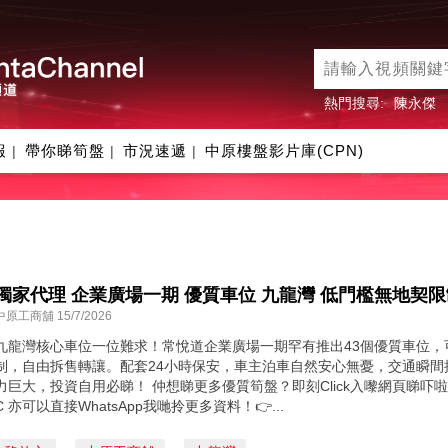
熱門搜尋:
陳永傑
報
帶你睇筍盤
市況速遞
中原樓盤影片庫(CPN)
|
|
|
獨家代理 企業廣場一期 優質車位 九龍灣 低門檻無地契限
中原工商舖 15/7/2026
九龍灣核心車位一位難求！常悅道企業廣場一期罕有推出43個優質車位
制，自由拆售轉讓。配套24小時保安，車主泊車自然安心無憂，交通瞬
力巨大，投資自用必睇！ 仲想睇更多優質筍盤？即刻Click入嚟網頁睇吓啦！ https://o
C 亦可以直接WhatsApp我哋拎更多資料！👉...