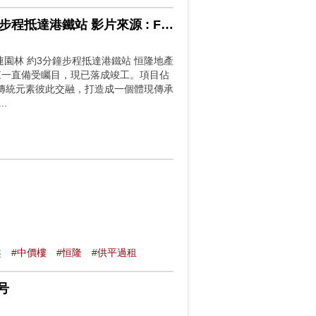
東九龍新盤皓日 名家設計萬五呎優尚會所連園林 約3分鐘步程抵達港鐵站 影片來源 : FINANCE730
所連園林 約3分鐘步程抵達港鐵站 恒隆地產
以來一直備受矚目，現已落成竣工。項目佔
與傳統元素彼此交融，打造成一個體現傳承
.
盤
#中價樓
#恒隆
#供平過租
号