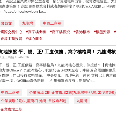
派，為設立企業總部辦公室首選！部分更連租約出售，投資收租皆宜。大
個商廈筍盤！ 想知更多物業資料或者想約睇樓？即刻Click入呢條Link聯絡我哋嘅同事啦！
om/lease/office/kowloon-ko...
黎啟文
九龍灣
中原工商舖
#國際交易中心
#寫字樓出租
#寫字樓投資
#香港樓市
#樓盤資訊
#香港工商投資
#核心商圈
實地揀盤 平、靚、正! 工廈價錢，寫字樓格局！ 九龍灣
中原工商舖 16/4/2026
平、靚、正!工廈價錢，寫字樓格局！九龍灣核心靚景，仲想點？【實地揀盤
地方做Office？ 九龍灣核心，呎價只係 $4200左右，仲要係 高層開揚靚景
＋間隔，門口接待處夠體面。 中央冷氣、管理完善，仲有 穿梭巴士去港
配套一流，做Office真係啱晒！ 📌 想知道邊度有，點擊Wh...
中原工商舖
企業廣場 2期 企業廣場2期(九龍灣/牛池灣, 常悅道3號)
企業廣場 2期(九龍灣/牛池灣, 常悅道3號)
九龍灣
#企業廣場二期