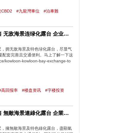
CBD2
#九龍灣車位
#泊車難
独家代理 国际交易中心 九龙湾国际交易中心相连全层放售 无敌海景连绿化露台 企业总部首选
万呎，拥无敌海景及特色绿化露台，尽显气
厦配套完善且交通便利。马上了解一下这
kowloon-kowloon-bay-exchange-to
#高回报率
#楼盘资讯
#字楼投资
獨家代理 國際交易中心 九龍灣國際交易中心相連全層放售 無敵海景連綠化露台 企業總部首選
萬呎，擁無敵海景及特色綠化露台，盡顯氣