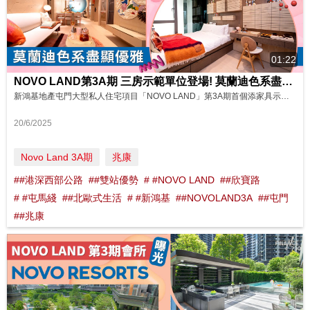
01:22
NOVO LAND第3A期 三房示範單位登場! 莫蘭迪色系盡顯優雅 影片來源:Finance 730
新鴻基地產屯門大型私人住宅項目「NOVO LAND」第3A期首個添家具示範單位登場！單位為Dragor第2座18樓A1單位，實用面積685平方呎，採用3房1套(開放式廚房連玻璃趟門)間隔設計，單位層高最高達3.15米，配備23平方呎露台及16平方呎工作平台，空間寬敞靈活，採用淡粉紅拼橙金色調，搭配原木紋家具及金色裝飾，莫蘭迪色系盡顯優雅時尚。 單位採用多項智能及環保設計，包括LOCKLY智能電子...
20/6/2025
Novo Land 3A期
兆康
##港深西部公路
##雙站優勢
# #NOVO LAND
##欣寶路
# #屯馬綫
##北歐式生活
# #新鴻基
##NOVOLAND3A
##屯門
##兆康