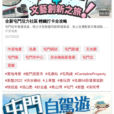
04:03
全新屯門活力社區 輕鐵打卡全攻略
屯門近年發展迅速，唔少大型新盤同新商場落成，加上交通配套日漸成熟，吸引好多年輕人選擇居住係度，令到屯門變得愈來愈有活力🤸♂️ 除此之外，屯門輕鐵沿線，亦有唔少文化藝術熱點，幾套出名嘅電視電影都係度拍攝最景，令 #屯門 #輕鐵 成為左近年熱門既 #打卡點 📷📷📷 想知屯門點樣將文藝同活力完美融合，跟我哋一齊搭輕鐵去屯門兆康同洪水橋一帶遊覽同享受美食，喺呢個社區感受吓呢個咁有文化嘅活力社...
中原地產
21/7/2022
中原地產
兆康
屯門碼頭
屯門新墟
天水圍
屯門南
屯門市中心
洪水橋南新發展
屯門北
置樂
#實地考察
#龍門居夜市
#兆康站
#屯馬綫
#CentalineProperty
#新盤2022
#洪水橋站
#上車盤
#食玩買
#兆康54區發展規劃
#情侶遊
#清山塾
#好去處
#青山灣
#屯門
#新盤
#深圳灣