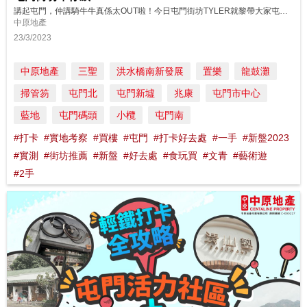
講起屯門，仲講騎牛牛真係太OUT啦！今日屯門街坊TYLER就黎帶大家屯門遊！靚景？有！美食？都有！仲有一啲超罕有，第二度見唔到嘅野！想知？即告去片！
中原地產
23/3/2023
中原地產
三聖
洪水橋南新發展
置樂
龍鼓灘
掃管笏
屯門北
屯門新墟
兆康
屯門市中心
藍地
屯門碼頭
小欖
屯門南
#打卡
#實地考察
#買樓
#屯門
#打卡好去處
#一手
#新盤2023
#實測
#街坊推薦
#新盤
#好去處
#食玩買
#文青
#藝術遊
#2手