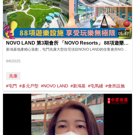
01:47
NOVO LAND 第3期會所 「NOVO Resorts」 88項遊樂設施曝光 影片來源：FINANCE 730
新鴻基地產精心策劃，屯門兆康大型住宅項目NOVO LAND的住客會所NOVO Resorts的壓軸部分設施已經竣工。由國際設計團隊打造的「NOVO Resorts」度假式園林住客會所連公用花園及遊樂地方總面積約 40 萬平方呎，由「Poolside Club」、「Garden Club」及「Skywalk」三部分組成，提供88項悠閒遊樂設施，住戶足不出戶都可盡情享受北歐式的度假園林會所體驗。 8...
9/6/2025
兆康
#屯門
#多元戶型
#NOVO LAND
#新鴻基
#屯馬綫
#會所設施