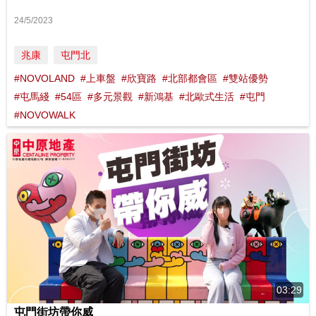
24/5/2023
兆康
屯門北
#NOVOLAND
#上車盤
#欣寶路
#北部都會區
#雙站優勢
#屯馬綫
#54區
#多元景觀
#新鴻基
#北歐式生活
#屯門
#NOVOWALK
03:29
屯門街坊帶你威