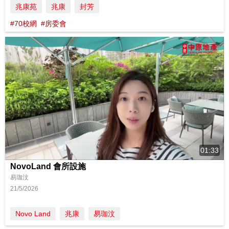
兆康苑
兆康
封芳
#70校網
#房委會
01:33
NovoLand 會所設施
易珈汶
21/5/2026
Novo Land
兆康
易珈汶