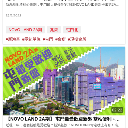
新鴻基地產精心策劃，屯門最大規模住宅項目NOVO LAND最新推出第2A期，由3座住宅大樓組成，共提供 929個住宅單位。今期發展商設有不同間隔的示範單位，包括開放式至三房戶型。今日一次過帶大家睇勻第3座無改動2房及3房示範單位，實用面積分別為464及692平方呎，整體而言單位佈局方正，收納空間充裕，貼心實用，進一步展示項目驕人優勢。 配合NOVO LAND第1A期及第1B期現樓入伙，會所同...
31/5/2023
NOVO LAND 2A期
兆康
屯門北
#新鴻基
#示範單位
#屯門
#會所
#現樓會所
02:22
【NOVO LAND 2A期】 屯門最受歡迎新盤 雙站便利 +多元景觀丨上車致勝之道！ 影片來源：FINANCE 730
近呢一年，邊個新盤最受歡迎？新鴻基旗下NOVOLAND肯定榜上有名！ 屯門NOVOLAND全新期數，第2A期載譽登場！ 第2A期共提供929伙，間隔涵蓋開放式至三房，備有大量兩房單位。項目盡享屯馬綫兆康站及屯門站，雙站優勢。8條新巴士路綫，出行超方便。近5萬呎嘅屋苑商場NOVO WALK，係正2期基座，仲有「樂園級」超大會所，任你玩！