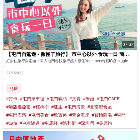
07:32
【屯門自駕遊 - 像極了旅行】 市中心以外 食玩一日 簡約文青系打卡cafe｜一望無際屯門海景｜香港邁亞密
好掛住旅行自駕遊？車入屯門尋找旅行感！跟住Youtuber米姬(IG@miggie.maggie) 出發，喺屯門市中心以外，食玩一日遊！我哋沿路發現唔少靚景打卡位，當然唔少得文青café同西餐廳。原來屯門兆康站周邊、仲有屯門碼頭區，一樣咁精彩，仲比市中心多咗一份悠閒感，真係令人唔捨得走！
27/6/2022
兆康
#打卡
#屯門單車徑
#屯門碼頭
#文青
#米姬
#屯門CAFE
#港版邁亞密
#棕櫚樹
#建生
#屯門海景
#北部都會區
#屯門海濱
#屯門美食
#欣寶路
#黃金海岸
#寶怡商場
#屯門
#cafe
#屯赤隧道
#屯馬綫
#浩和街
#深圳灣
#兆康站