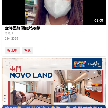
01:05
金牌屋苑 西鐵站物業
梁佩瑤
13/4/2025
梁佩瑤
兆康