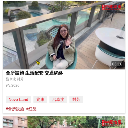
03:16
會所設施 生活配套 交通網絡
呂卓汶 封芳
9/3/2026
Novo Land
兆康
呂卓汶
封芳
#會所設施
#紅盤