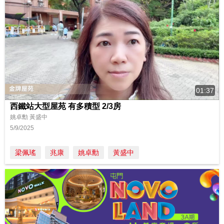
01:37
西鐵站大型屋苑 有多積型 2/3房
姚卓勳 黃盛中
5/9/2025
梁佩瑤
兆康
姚卓勳
黃盛中