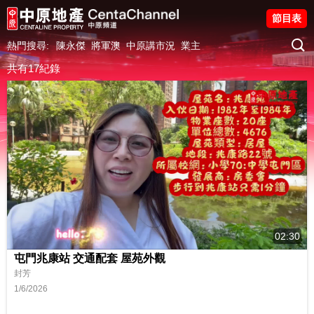
節目表
熱門搜尋:
陳永傑
將軍澳
中原講市況
業主
共有17紀錄
02:30
屯門兆康站 交通配套 屋苑外觀
封芳
1/6/2026