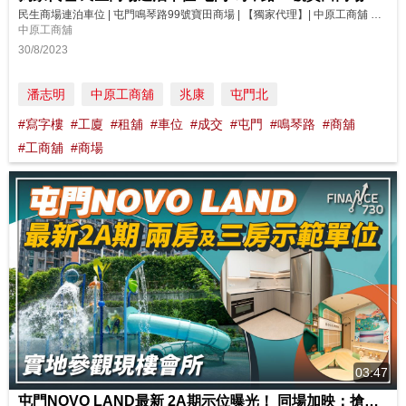
民生商場連泊車位 | 屯門鳴琴路99號寶田商場 | 【獨家代理】| 中原工商舖 寶田商場有不少鐵約租戶，每月租金回報逾260萬元。而且周邊人流及消費力澎湃，前景不容忽視！加上交通方便，寶田商場一定不能錯過，而且今次更連同62個露天停車位一起放售！即刻去片睇下啦！ 更多物業資料：https://bit.ly/oir923KTC 物業編號 : 923KTC 廣告日期 : 30/8/...
中原工商舖
30/8/2023
潘志明
中原工商舖
兆康
屯門北
#寫字樓
#工廈
#租舖
#車位
#成交
#屯門
#鳴琴路
#商舖
#工商舖
#商場
03:47
屯門NOVO LAND最新 2A期示位曝光！ 同場加映：搶先實地參觀屋苑會所 影片來源: FINANCE 730