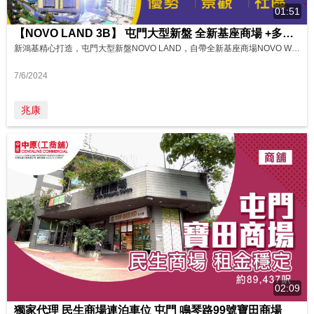
01:51
【NOVO LAND 3B】 屯門大型新盤 全新基座商場 +多元戶型 (影片來源: Finance 730)
新鴻基精心打造，屯門大型新盤NOVO LAND，自帶全新基座商場NOVO Walk，及全新期數3B期，再次閃耀登場！ 3B期由兩座組成，共提供769伙，間隔涵蓋開放式至四房特色戶，全面照顧不同買家的需求。項目基座商場NOVO Walk集合多間商舖、食肆，更有約40萬呎屋苑園林及會所，及多條巴士路線，盡享生活便利。
7/6/2024
兆康
02:09
獨家代理 民生商場連泊車位 屯門 鳴琴路99號寶田商場