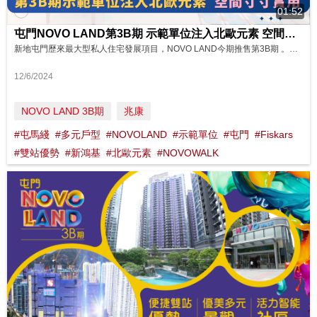
01:52
屯門NOVO LAND第3B期 示範單位注入北歐元素 空間寸寸實用 影片來源：FINANCE 730
新地屯門歷來最大型私人住宅發展項目，NOVO LAND今期推售第3B期 。項目包括 Fiskars 第 1 座及 Fiskars 第 2 座(第 2A 座及 2B 座)，合共提供 769 個住宅單位。今期除鄰近正門入口外，基座商場「NOVO Walk」亦都在早前正式開業，生活盡享便捷優勢。 今次率先帶大家參觀三個示範單位，分別是Fiskars 第 1 座 18 樓 C 單位， 2 房間隔，實...
12/6/2024
NOVO LAND 3B期
兆康
#屯馬綫
#多元戶型
#NOVOLAND
#示範單位
#屯門
#Fiskars
#雙站優勢
#新鴻基
#北歐元素
#NOVOWALK