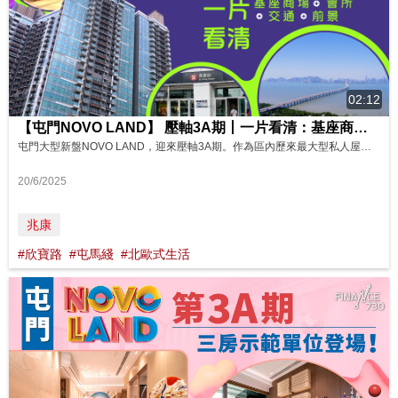
02:12
【屯門NOVO LAND】 壓軸3A期丨一片看清：基座商場 +會所+交通+前景丨北歐式活力 社區 影片來源: FINANCE 730
屯門大型新盤NOVO LAND，迎來壓軸3A期。作為區內歷來最大型私人屋苑，項目自設商場NOVO Walk，多間品牌店舖進駐；度假式園林會所NOVO Resorts，設有多元遊樂設施。加上港鐵屯馬綫兆康站、屯門站，雙站優勢，以及毗鄰北部都會區的地利，無疑是自住、投資的優質之選。 NOVO LAND第3A期共提供534伙，實用面積介乎237至1,527平方呎，戶型涵蓋開放式至4房，另設特色單位。兩...
20/6/2025
兆康
#欣寶路
#屯馬綫
#北歐式生活