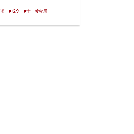
經濟
#成交
#十一黃金周