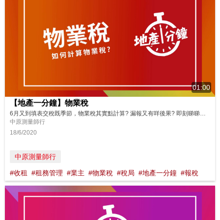
01:00
【地產一分鐘】物業稅
6月又到填表交稅既季節，物業稅其實點計算? 漏報又有咩後果? 即刻睇睇今集《地產一分鐘》了解一吓啦!
中原測量師行
18/6/2020
中原測量師行
#收租
#租務管理
#業主
#物業稅
#稅局
#地產一分鐘
#報稅