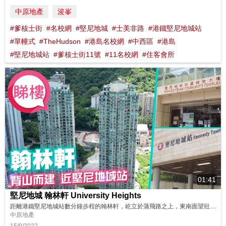
中原地產
浚峯
#爹核士街
#名校網
#堅尼地城
#士美非路
#港鐵堅尼地城站
#單幢式
#TheHudson
#港島名校網
#中西區
#港島
#堅尼地城站
#爹核士街11號
#11名校網
#住客會所
01:41
堅尼地城 翰林軒 University Heights
距離港鐵堅尼地城站數分鐘步程的翰林軒，屹立於蒲飛路之上，東南面望壯麗的龍虎山，而西北面就享有開揚市景，部份中高層單位還可以眺望維港景色，整體居住環境舒適。 同區筍盤： https://bit.ly/3AWdlTb 鄰近中原地產分行: 西半山樂信臺分行B組 28580146 西半山蔚然分行 28030373 西半山干德道華麗閣分行B組 25463677 西半山寶珊道分行 251...
中原地產