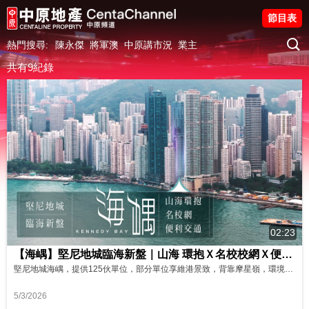
節目表
熱門搜尋:
陳永傑
將軍澳
中原講市況
業主
共有9紀錄
02:23
【海嵎】堅尼地城臨海新盤｜山海 環抱Ｘ名校校網Ｘ便捷社區 影片來源 : FINANCE 730
堅尼地城海嵎，提供125伙單位，部分單位享維港景致，背靠摩星嶺，環境靜謐而便利。項目設多元住客會所，步行至港鐵堅尼地城站只需數分鐘，出行相當便捷。 海嵎鄰近卑路乍灣海濱長廊，生活配套齊全，而且坐擁優質名校網，構思臨海生活新美學。 資料來源 : FINANCE 730
5/3/2026