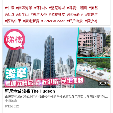
#中環
#南區海景
#薄扶林
#堅尼地城
#尊貴生活圈
#英基
#西環
#西半山
#香港大學
#名校林立
#臨海豪宅
#數碼港
#西島中學
#豪宅新貴
#VictoriaCoast
#戶戶海景
#貝沙灣
01:37
堅尼地城 浚峯 The Hudson
由恒基發展的浚峯為區內樓齡較年輕的單幢式精品住宅項目，玻璃外牆時尚新穎。物業距離港鐵堅尼地城站只是3分鐘步程，盡享鐵路優勢。浚峯位置靠近摩星嶺，不少單位都享有翠綠山景，亦有少量高層單位可以眺望海景。 同區筍盤： https://bit.ly/3AWdlTb 鄰近中原地產分行: 西半山樂信臺分行B組 28580146 西半山蔚然分行 28030373 西半山干德道華麗閣分行B組 ...
中原地產
8/12/2022