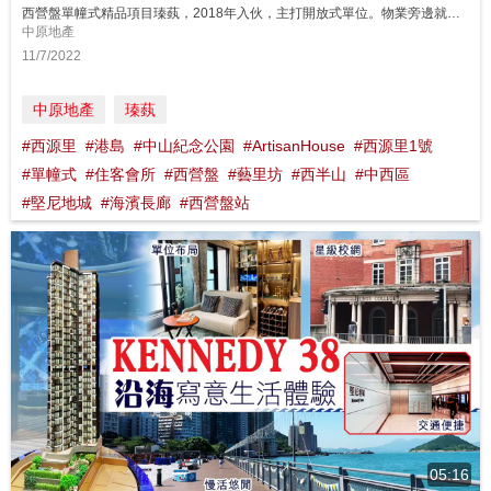
西營盤單幢式精品項目瑧蓺，2018年入伙，主打開放式單位。物業旁邊就是港鐵西營盤站B3出口，而對出的德輔道西亦提供電車和前往觀塘、荔枝角等地的過海巴士，交通便利，適合追求便捷都市生活的人士。 同區筍盤： https://bit.ly/3yW1Bic 鄰近中原地產分行: 西半山樂信臺分行B組 28580146 西半山蔚然分行 28030373 西半山干德道華麗閣分行B組 2546...
中原地產
11/7/2022
中原地產
瑧蓺
#西源里
#港島
#中山紀念公園
#ArtisanHouse
#西源里1號
#單幢式
#住客會所
#西營盤
#藝里坊
#西半山
#中西區
#堅尼地城
#海濱長廊
#西營盤站
05:16