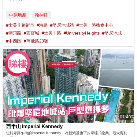
15/9/2022
中原地產
翰林軒
#士美非路街市
#港島
#堅尼地城站
#士美非路熟食中心
#蒲飛路
#西寶城
#士美非路
#UniversityHeights
#堅尼地城
#中西區
#蒲飛路23號
01:40
西半山 Imperial Kennedy
位於卑路乍街的Imperial Kennedy，為新鴻基旗下的單幢式物業。最大賣點是毗鄰港鐡堅尼地城站，步行1分鐘即可到達，附近亦有電車穿梭港島，交通便利。物業位置距離海旁不遠，向北的高層單位坐擁西區海旁景致，可眺望昂船洲大橋美景，至於向南的高層單位亦可望遠山。 同區筍盤：https://bit.ly/3m7uvog 鄰近中原地產分行: 西半山樂信臺分行B組 28580146 西...