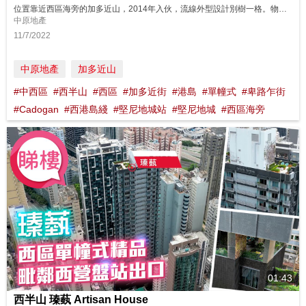
位置靠近西區海旁的加多近山，2014年入伙，流線外型設計別樹一格。物業面向海旁，不少單位都享有海景，加上距離港鐵堅尼地城站只是約3分鐘步程，兼享美景和交通便利雙優勢。 同區筍盤： https://bit.ly/3yW1Bic 鄰近中原地產分行: 西半山樂信臺分行B組 28580146 西半山蔚然分行 28030373 西半山干德道華麗閣分行B組 25463677 西半山寶珊道...
中原地產
11/7/2022
中原地產
加多近山
#中西區
#西半山
#西區
#加多近街
#港島
#單幢式
#卑路乍街
#Cadogan
#西港島綫
#堅尼地城站
#堅尼地城
#西區海旁
01:43
西半山 瑧蓺 Artisan House