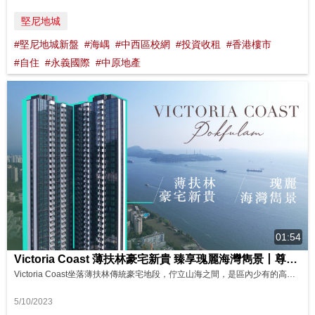
堅尼地城
#堅尼地城新盤
#海嵎
#中西區校網
#投資收租
#香港樓市
#自住
#永義國際
#中原地產
01:54
Victoria Coast 薄扶林豪宅新貴 臻享瑰麗海灣雋景丨尊貴生活圈 影片來源：FINANCE 730
Victoria Coast坐落薄扶林傳統豪宅地段，佇立山海之間，是區內少有的高座住宅新貴。項目周邊配套齊備，區內名校薈聚，為住戶締造尊貴生活享受。 Victoria Coast一梯兩戶，單位實用面積由1,356至1,367平方呎。項目私隱度高，而且戶戶海景，臻享南區瑰麗海灣。
5/10/2023