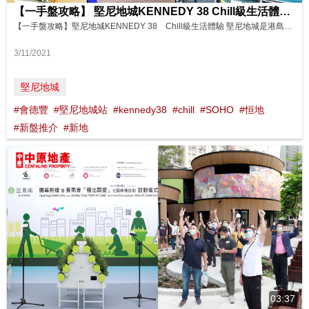
【一手盤攻略】 堅尼地城KENNEDY 38 Chill級生活體驗 影片來源 : on.cc 東網專訊
【一手盤攻略】堅尼地城KENNEDY 38 Chill級生活體驗 堅尼地城是港島其中一個受追捧的住宅區，區內生活配套完善，交通又便利，有港鐵堅尼地城站，近年就獲得年輕一族及長線投資者青睞。當中由新地、會德豐及恒地聯合發展的精品住宅KENNEDY 38坐落於卑路乍街38號，全盤共提供341伙，戶型多元化，介乎開放式至兩房，而且另設特色戶，實用面積介乎207至1000方呎不等。 中原地產區...
3/11/2021
堅尼地城
#會德豐
#堅尼地城站
#kennedy38
#chill
#SOHO
#恒地
#新盤推介
#新地
03:37