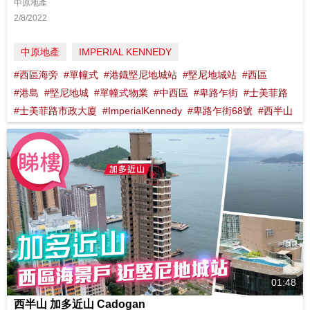
中原地產
2/8/2022
中原地產
IMPERIAL KENNEDY
#西區海旁
#單幢式
#港鐡堅尼地城站
#堅尼地城站
#西區
#港島
#堅尼地城
#單幢式物業
#中西區
#卑路乍街
#士美菲路
#士美菲路市政大廈
#ImperialKennedy
#卑路乍街68號
#西半山
01:48
西半山 加多近山 Cadogan