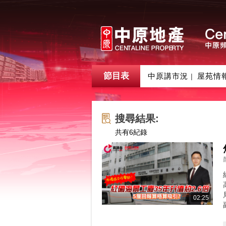
節目表
中原講市況
屋苑情
|
搜尋結果:
共有
6
紀錄
02:25