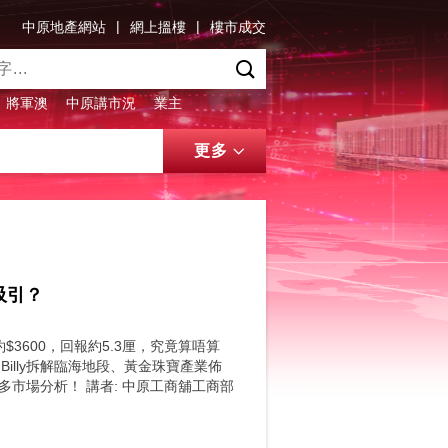
|
|
中原地產網站
網上搵樓
樓市成交
將軍澳
中原講市況
業主
更多
吸引？
$3600，回報約5.3厘，究竟算唔算
illy拆解臨海地段、黃金珠寶產業佈
多市場分析！ 講者: 中原工商舖工商部