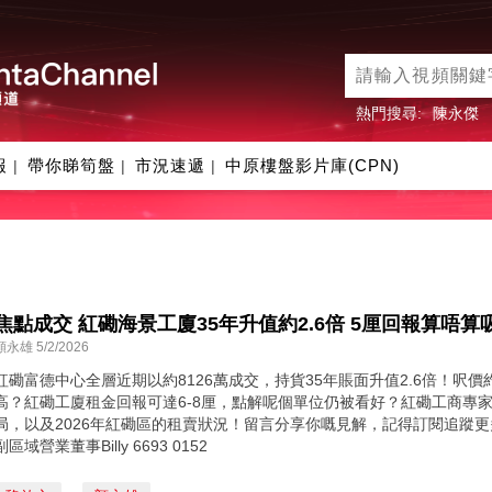
熱門搜尋:
陳永傑
報
帶你睇筍盤
市況速遞
中原樓盤影片庫(CPN)
|
|
|
焦點成交 紅磡海景工廈35年升值約2.6倍 5厘回報算唔算
顏永雄 5/2/2026
紅磡富德中心全層近期以約8126萬成交，持貨35年賬面升值2.6倍！呎價約
高？紅磡工廈租金回報可達6-8厘，點解呢個單位仍被看好？紅磡工商專家B
局，以及2026年紅磡區的租賣狀況！留言分享你嘅見解，記得訂閱追蹤更
副區域營業董事Billy 6693 0152