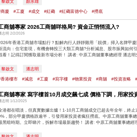
黎啟文
顏永雄
#商廈
#工廈
#成交
#紅磡
#紅磡富德中心
#撈底
工商舖專家 2026工商舖咩格局? 資金正悄悄流入?
潘志明 2/2/2026
2026年香港工商舖市場點行？點解內行人靜靜雞用「靚價」掃入名牌甲廈
新流向：住宅套現，有機會轉投三大類工商舖?分析減息、股市振興如何
觀看！記得訂閱獲取最新市場分析！ 講者: 中原工商舖董事總經理 潘志明
黎啟文
潘志明
#香港樓市
#減息
#工廈
#寫字樓
#物業投資
#商舖
#投資攻略
工商舖專家 寫字樓首10月成交飆七成 價格下調，用家投
潘志明 1/12/2025
全港都在唱淡，但真實數據出爐！1-10月工商舖成交已超去年全年，終止
0%，部分甲廈價格跌逾半，引發用家投資者瘋狂撈底。中原工商舖董事
最黑暗時期。立即睇片，拆解市場最新趨勢！ 講者: 中原工商舖董事總經
黎啟文
潘志明