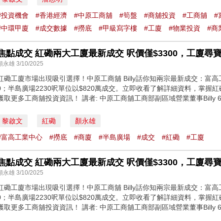
#投資機會
#香港經濟
#中原工商舖
#筍盤
#商舖投資
#工商舖
#
#中環甲廈
#成交數據
#撈底
#甲級寫字樓
#工廈
#物業投資
#商
焦點成交 紅磡兩大工廈最新成交 呎價僅$3300，工廈尋
顏永雄 3/10/2025
紅磡工廈市場出現吸引選擇！中原工商舖 Billy話你知兩宗最新成交：富高工
0；半島廣場2230呎單位以$820萬成交。立即收看了解詳細資料，掌
獲取更多工商舖投資資訊！ 講者: 中原工商舖工商部副區域營業董事Billy 669
黎啟文
紅磡
顏永雄
#富高工業中心
#撈底
#商廈
#半島廣場
#成交
#紅磡
#工廈
焦點成交 紅磡兩大工廈最新成交 呎價僅$3300，工廈尋
顏永雄 3/10/2025
紅磡工廈市場出現吸引選擇！中原工商舖 Billy話你知兩宗最新成交：富高工
0；半島廣場2230呎單位以$820萬成交。立即收看了解詳細資料，掌
獲取更多工商舖投資資訊！ 講者: 中原工商舖工商部副區域營業董事Billy 669