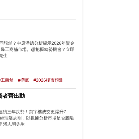
同靚舖？中原潘總分析揭示2026年資金
引爆工商舖市場。想把握轉勢機會？立即
先生
#工商舖
#撈底
#2026樓市預測
資者齊出動
連續三年跌勢！寫字樓成交更爆升7
總經理潘志明，以數據分析市場是否脫離
理 潘志明先生