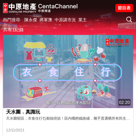
節目表
熱門搜尋:
陳永傑
將軍澳
中原講市況
業主
共有1紀錄
02:20
天水圍．真識玩
天水圍呢區，衣食住行乜都搞得掂！區內嘅輕鐵路綫，幾乎貫通晒所有民生同觀光熱點，再加上屯馬綫開通，帶旺咗成個天水圍同新界西北，相信未來嘅發展一定更加矚目！
12/11/2021