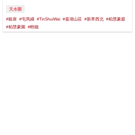
天水圍
#銀座
#屯馬綫
#TinShuiWai
#嘉湖山莊
#新界西北
#柏慧豪庭
#柏慧豪園
#輕鐵