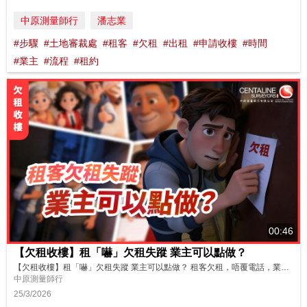
中原測量師行
潘志業
#步驟
#土地審裁處
#租客
#欠租
#出租
#申請收樓
#時間
#業主
#流程
#租約
00:46
【欠租收樓】租「嚇」欠租失蹤 業主可以點做？
【欠租收樓】租「嚇」欠租失蹤 業主可以點做？ 租客欠租，唔覆電話，業主上門拍門都搵唔到？點先可以合法追租收樓？ 交俾中原租務管理，一站式協助業主收回欠租物業！ https://youtu.be/WhnILH2YE8w Chill住收租，煩惱Say No！ --------------------------------- 中原租務管理服務 https://www.centaline...
中原測量師行
25/3/2026