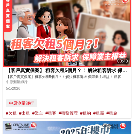
00:49
【客戶真實個案】 租客欠租5個月？！ 解決租客訴求 保障業主權益！
【客戶真實個案】租客欠租5個月？！解決租客訴求 保障業主權益！ 租客拖欠大筆租金，業主想追租收樓卻是有心無力？租客欠租背後竟然有苦衷？ 業主發現租客經常以不同原因拖延交租，甚至已欠租五個月！退休業主於是委託中原租務管理，協助調解糾紛並收回物業。經過租務專員了解後，才發現租客是因為出租物業老化損耗，業主未有及時處理問題，才決定拖欠租金。於是，在租管團隊安排物業維修後，租客亦隨即交回欠租，順利解...
中原測量師行
5/1/2026
中原測量師行
#欠租
#出租
#業主
#租客
#租務管理
#租約
#租霸
#租金