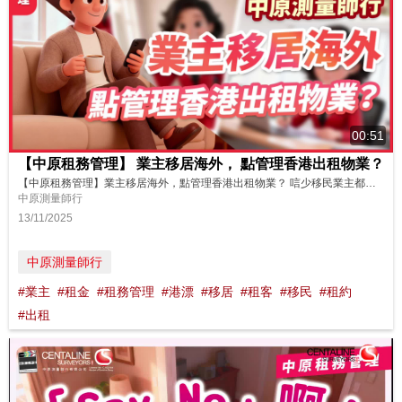
00:51
【中原租務管理】 業主移居海外， 點管理香港出租物業？
【中原租務管理】業主移居海外，點管理香港出租物業？ 唁少移民業主都會將香港物業出租投資，但人在海外，點先可以有效管理物業，處理租客問題？ 中原租務管理服務，一站式協助業主管理物業，解決業主各式各樣租務問題。專業團隊經驗豐富，保障業主利益同時，為物業提供升值建議。配合網上管理系統，業主租客可以隨時隨地上網查閱租賃文件記錄，無需擔心時間及地域限制，一Click即睇物業最新狀況，業主自然可以安心無...
中原測量師行
13/11/2025
中原測量師行
#業主
#租金
#租務管理
#港漂
#移居
#租客
#移民
#租約
#出租