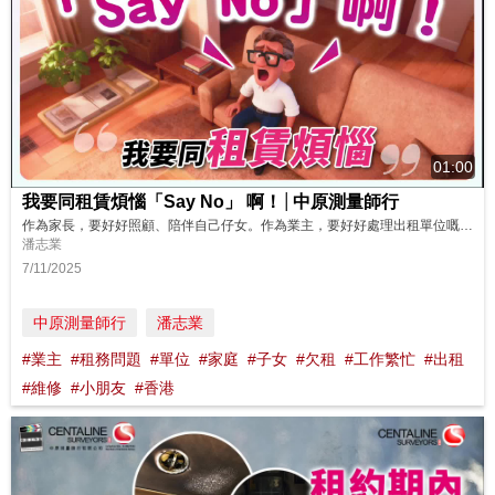
01:00
我要同租賃煩惱「Say No」 啊！│中原測量師行
作為家長，要好好照顧、陪伴自己仔女。作為業主，要好好處理出租單位嘅事物。但當呢兩個身分重疊，就要犧牲陪伴仔女玩樂時間？如果遇到複雜租賃問題，解決唔到點算好？ https://www.youtube.com/watch?v=zuUklLEEQVo 其實解決方法好簡單，只要將出租物業委託專業租務管理公司管理，由租務專員一對一管理你嘅物業，就算業主身處海外、工作繁忙、冇時間，都唔洗再為出租單位煩惱。...
潘志業
7/11/2025
中原測量師行
潘志業
#業主
#租務問題
#單位
#家庭
#子女
#欠租
#工作繁忙
#出租
#維修
#小朋友
#香港