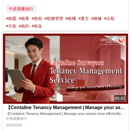
中原測量師行
#租霸
#租客
#收租
#租務管理
#收樓
#業主
#維修
#出租
#欠租
#租約
#租金
00:42
【Centaline Tenancy Management | Manage your assets】
【Centaline Tenancy Management | Manage your assets more efficiently】 Every property investment begins with the expectation of stable returns. Centaline Surveyors Limited offers professional Tenancy ...
中原測量師行
20/3/2026