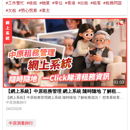
#工作繁忙
#收租
#物業
#單位
#香港
#出租
#租客
#租務問題
#欠租
#勞心勞累
#業主
01:03
【網上系統】中原租務管理 網上系統 隨時隨地 了解租務資訊！
【網上系統】中原租務管理網上系統 隨時隨地 了解租務資訊！ 想查看租客交租記錄，出租物業雜費開支？隨時隨地翻閱租約、電子租單收據？ 中原租務管理網上系統，業主租客可以隨時隨地上網查閱租賃文件記錄，無需擔心資料保存問題。跨越時間及地域限制，一Click即睇物業維修進度、租金收入、雜費開支等最新狀況，為業主租客提供星級便利體驗！ https://youtu.be/1Sr2pd5UjUo C...
中原測量師行
24/2/2026
中原測量師行