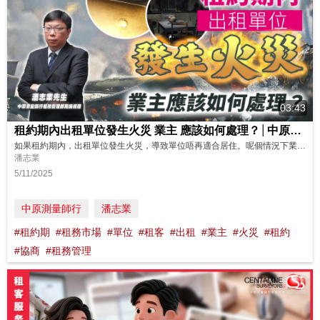
03:43
租約期內出租單位發生火災 業主 應該如何處理？│中原測量師行
如果租約期內，出租單位發生火災，導致單位唔再適合居住。呢個情況下業主應該點樣處理呢？另外業主同租客仲要注意咩事項？即刻睇睇中原測量師行租務管理部高級經理潘志業先生的分享啦! https://www.youtube.com/watch?v=_AJHj-2hc40 如果你想了解更多關於中原租務管理服務詳細內容！可致電免費諮詢熱線 (852) 2139 6698查詢。 ---------------...
潘志業
5/11/2025
中原測量師行
潘志業
#租約期
#租務市場
#單位
#租客
#出租
#業主
#火災
#租約
#協商
#租務管理