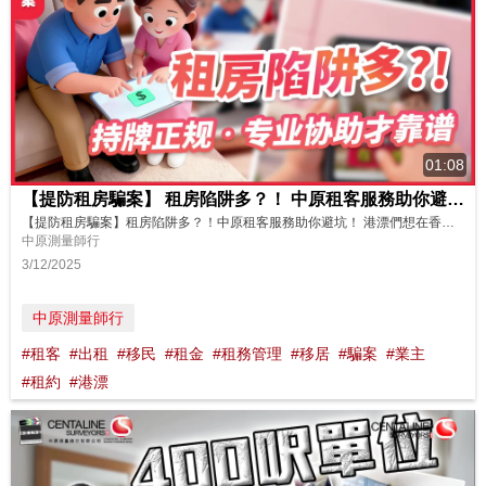
01:08
【提防租房騙案】 租房陷阱多？！ 中原租客服務助你避坑！
【提防租房騙案】租房陷阱多？！中原租客服務助你避坑！ 港漂們想在香港租房，看到可以不用到港，提前在線簽租約，就馬上去付租金押金？ 要小心受騙！ 近日就有騙徒用在線看房簽約，搭配偽造的業主查冊文件，騙取租客大筆租金押金。受騙租客到港才發現錢房兩空，騙徒也早已把他們拉黑失聯。 想在香港租房避坑，記得要找專業持牌的正規代理協助。中原租客服務，有中原集團信心保障，是你的一站式租房助手！專業團隊協助...
中原測量師行
3/12/2025
中原測量師行
#租客
#出租
#移民
#租金
#租務管理
#移居
#騙案
#業主
#租約
#港漂