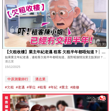
01:31
【欠租收樓】業主年紀老邁 租客 欠租半年都唔知道？│ 中原測量師行
如果業主年紀老邁，連租客欠租半年都唔知道。面對呢個情況業主點算好？有冇辦法可以解決呢個問題？ https://www.youtube.com/watch?v=eGmIZdHZ_Ac 其實解決方法好簡單，只要將出租物業委託專業租務管理公司管理，由租務專員一對一管理你嘅物業，就算業主身處海外、工作繁忙、冇時間，都唔洗再為出租單位煩惱。 中原測量師行租務管理提供貼心嘅「全方位」租管服務，協助業主代...
潘志業
15/12/2025
中原測量師行
潘志業
#欠租
#老邁
#單位
#租客
#年紀
#業主
#維修