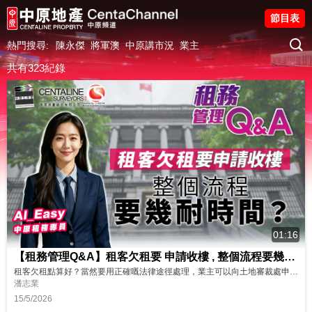
節目表
熱門搜尋:
陳永傑
將軍澳
中原講市況
業主
共有323紀錄
01:16
【租務管理Q&A】租客欠租要 申請收樓 , 整個流程要幾耐 時間？
租客欠租點算好？當然要用正確嘅法律途徑處理，業主可以向土地審裁處申請收樓！咁究竟申請程序要幾耐時間？步驟流程又係點樣？即刻睇睇中原租務專員AI_Easy嘅分享啦！ https://www.youtube.com/watch?v=wvjZl85owfI 中原租務管理服務能夠協助業主收租、代發租單、處理屋內維修保養、解決租務糾紛同租客欠租問題等。更配合租務管理系統，可以讓你隨時隨地了解現時出租物業...
潘志業
15/5/2026