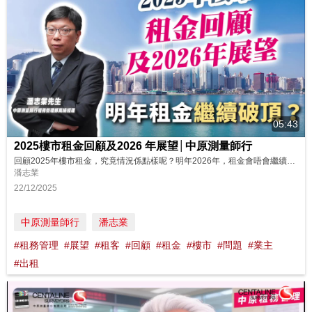
05:43
2025樓市租金回顧及2026 年展望│中原測量師行
回顧2025年樓市租金，究竟情況係點樣呢？明年2026年，租金會唔會繼續破頂？即刻睇睇中原測量師行租務管理部高級經理潘志業先生的分享啦! https://www.youtube.com/watch?v=OUPF8F3Zxp8 如果你想了解更多關於中原租務管理服務詳細內容！可致電免費諮詢熱線 (852) 2139 6698查詢。 ---------------------------------...
潘志業
22/12/2025
中原測量師行
潘志業
#租務管理
#展望
#租客
#回顧
#租金
#樓市
#問題
#業主
#出租