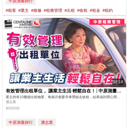
中原測量師行
#租客
#業主
#維修
#租務管理
#出租
#收租
#租金
#租約
01:18
有效管理出租單位， 讓業主生活 輕鬆自在！│中原測量師行
業主持有10幾個出租物業，每個月都要舟車勞頓去收租，結果搞到勞心勞累。想要收租生活輕鬆自在？有效管理出租單位就無問題啦！ https://www.youtube.com/watch?v=i-L9ii6_DnA 中原租務管理服務，由租務專員一對一管理你嘅物業，就算業主有10幾個出租物業，或者身處海外、工作繁忙、冇時間處理單位事務，都唔洗再為出租單位而煩惱。 中原測量師行租務管理提供貼心嘅「全方...
潘志業
9/3/2026
中原測量師行
潘志業