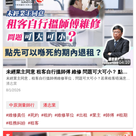
04:10
未經業主同意 租客自行搵師傅 維修 問題可大可小？ 點先可以 喺死約期內退租？│租務糾紛│ 租約│維修│責任│死約│退租│欠租
未經業主同意，租客自行搵師傅維修單位，問題可大可小？若果租客唔滿意出租單位，想喺死約期內退租，點做好？即刻睇睇中原測量師行租務管理部高級經理潘志業先生的分享啦! https://www.youtube.com/watch?v=4OPXHKspdhI 如果你想了解更多關於中原租務管理服務詳細內容！可致電免費諮詢熱線 (852) 2139 6698查詢。 ---------------------...
潘志業
8/1/2026
中原測量師行
潘志業
#維修責任
#死約
#租約
#維修單位
#出租
#業主
#師傅
#租期
#租務糾紛
#租客