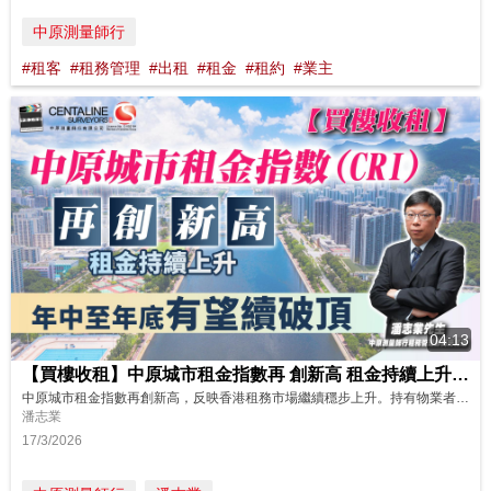
中原測量師行
#租客
#租務管理
#出租
#租金
#租約
#業主
04:13
【買樓收租】中原城市租金指數再 創新高 租金持續上升 年中至年 底有望續破頂│租金上升│業主
中原城市租金指數再創新高，反映香港租務市場繼續穩步上升。持有物業者要點樣部署？現時係買樓好時機？即刻睇睇中原測量師行租務管理部高級經理潘志業先生的分享啦! https://www.youtube.com/watch?v=AExFcjTsTUI 如果你想了解更多關於中原租務管理服務詳細內容！可致電免費諮詢熱線 (852) 2139 6698查詢。 ------------------------...
潘志業
17/3/2026