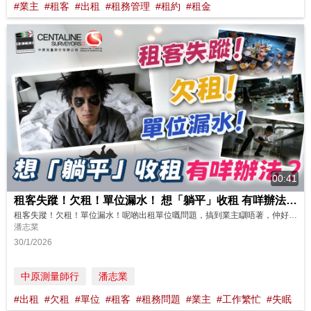
#業主
#租客
#出租
#租務管理
#租約
#租金
00:41
租客失蹤！欠租！單位漏水！ 想「躺平」收租 有咩辦法？│ 中原測量師行
租客失蹤！欠租！單位漏水！呢啲出租單位嘅問題，搞到業主瞓唔著，仲好頭痛？有冇辦法可以解決？ https://www.youtube.com/watch?v=XSM851sgBf4 唔洗擔心！只要將出租單位交畀我哋中原租務管理，由租務專員一對一管理你嘅物業，就算業主身處海外、工作繁忙、冇時間，就唔洗再為出租單位而煩惱。 中原測量師行租務管理提供貼心嘅「全方位」租管服務，協助業主代收租金、處理屋...
潘志業
30/1/2026
中原測量師行
潘志業
#出租
#欠租
#單位
#租客
#租務問題
#業主
#工作繁忙
#失眠