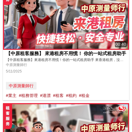
00:40
【中原租客服務】 來港租房不用慌！ 你的一站式租房助手
【中原租客服務】來港租房不用慌！你的一站式租房助手 來香港租房，沒有時間跑手續，查租約？不想跑斷腿，又不想擔風險？ 中原租客服務是你的一站式租房助手！專業團隊協助租客與房東商議租約，為租客解釋租約上每項細則條款，代辦租房有關手續！從找尋房源，處理文件，到搬遷維修，全流程協助。加上背靠中原集團大品牌，是租客避坑的信心保障。 中原租客服務在，港漂租房無障礙！ ---------------...
中原測量師行
5/11/2025
中原測量師行
#業主
#租務管理
#港漂
#租客
#租約
#租金