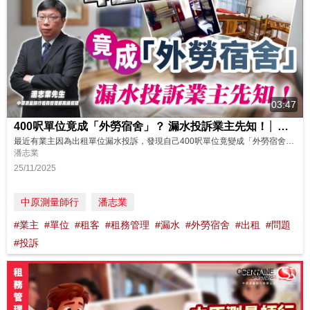
03:47
400呎單位竟成「外勞宿舍」？ 漏水投訴業主先知！│ 中原測量師行
最近有業主因為出租單位漏水投訴，發現自己400呎單位竟變成「外勞宿舍」，而且環境非常惡劣。呢個情況業主可以點樣做？同埋點樣預防？即刻睇睇中原測量師行租務管理部高級經理潘志業先生的分享啦! https://www.youtube.com/watch?v=VehyHCQnbjA 如果你想了解更多關於中原租務管理服務詳細內容！可致電免費諮詢熱線 (852) 2139 6698查詢。 --------...
潘志業
25/11/2025
中原測量師行
潘志業
#業主
#單位
#租客
#租務管理
#漏水
#外勞宿舍
#出租
#問題
#投訴