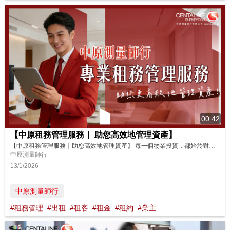
00:42
【中原租務管理服務｜ 助您高效地管理資產】
【中原租務管理服務｜助您高效地管理資產】 每一個物業投資，都始於對穩健回報的期待。 中原測量師行提供專業租務管理，幫助您更高效地管理資產！一站式服務由租賃文書處理、管控收租開支、解決租務糾紛等全方位協助！無論業主身處何地，智能系統實時掌控，定期匯報動態。憑藉我們豐富的經驗及專業知識，護航資產增值，讓每一個物業都成為業主安心的依靠！ 中原測量師行租務管理服務｜收費每月低至租金3%* https...
中原測量師行
13/1/2026
中原測量師行
#租務管理
#出租
#租客
#租金
#租約
#業主