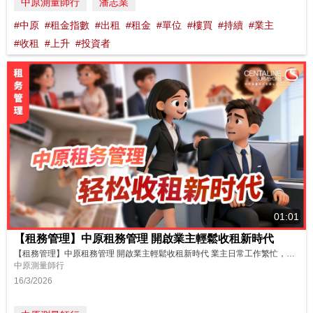
中原測量師行
潘志業
#中原
#租金指數
#出租
#租金
#單位
#樓買
#持續
#業主
#收租
#上升
#投資者
01:01
【租務管理】中原租務管理 開啟業主輕鬆收租新時代
【租務管理】中原租務管理 開啟業主輕鬆收租新時代 業主日常工作繁忙，還要自己處理租務問題嗎？ 租務難題不用慌，交給中原租務管理，一站式處理，開啟業主輕鬆收租新時代！ https://youtu.be/6ll9RP1rQZ8 Chill住收租，煩惱Say No！ --------------------------------- 中原租務管理服務 https://www.cental...
中原測量師行
16/3/2026