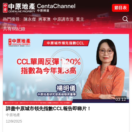
節目表
熱門搜尋:
陳永傑
將軍澳
中原講市況
業主
共有68紀錄
03:12
詳盡中原城市領先指數CCL報告即睇片！
中原地產
12/9/2025