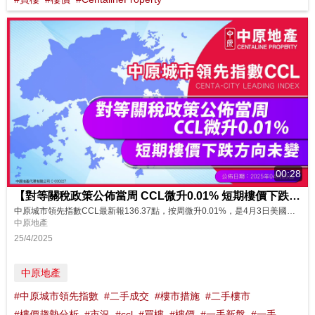
00:28
【對等關稅政策公佈當周 CCL微升0.01% 短期樓價下跌方向未變】
中原城市領先指數CCL最新報136.37點，按周微升0.01%，是4月3日美國公佈一系列對等關稅措施，及4月4日中國出招反制當周市況。貿易戰升溫，全球經濟衰退風險加劇，樓市氣氛轉淡，買家採取觀望態度，二手成交減少，相信整體樓價繼續向下調整未變。今周指數仍未反映環球股市急挫的影響，加上近日有大型新盤減價促銷成市場焦點，搶去部份二手客源，樓價走勢受壓偏軟。CCL再跌3.37點或2.47%便達到第二季目...
中原地產
25/4/2025
中原地產
#中原城市領先指數
#二手成交
#樓市措施
#二手樓市
#樓價趨勢分析
#市況
#ccl
#買樓
#樓價
#一手新盤
#一手