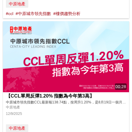
中原地產
#ccl
#中原城市領先指數
#樓價趨勢分析
00:28
【CCL單周反彈1.20% 指數為今年第3高】
中原城市領先指數CCL最新報138.74點，按周升1.20%，是8月19日一個月HIBOR創逾3個月高位，H按息升穿封頂息率，22日聯儲局主席鮑威爾於全球央行年會暗示9月或會減息當周市況。減息預期升溫，刺激樓價單周升幅擴大，今周CCL為2025年第3高，向上迫近今年初139.25點高位，現時相差0.51點或0.37%。近6周指數一周升一周跌，波幅忽大忽小，短期樓價走勢持續反覆微升。下周美國議息及施...
中原地產
12/9/2025
中原地產