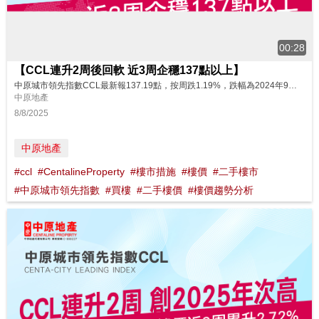
00:28
【CCL連升2周後回軟 近3周企穩137點以上】
中原城市領先指數CCL最新報137.19點，按周跌1.19%，跌幅為2024年9月初後(47周)以來最大，是7月16日金管局6度承接港元沽盤，累接871.83億港元，將軍澳日出康城GRAND SEASONS推售198伙，17日元朗朗日峰首輪價單銷售60伙，黃竹坑站港島南岸第5B期滶晨II公布首張價單80伙，18日恒生指數再度升穿24800點，創近3年半收市新高當周市況。CCL連升2周後回軟，因為有...
中原地產
8/8/2025
中原地產
#ccl
#CentalineProperty
#樓市措施
#樓價
#二手樓市
#中原城市領先指數
#買樓
#二手樓價
#樓價趨勢分析