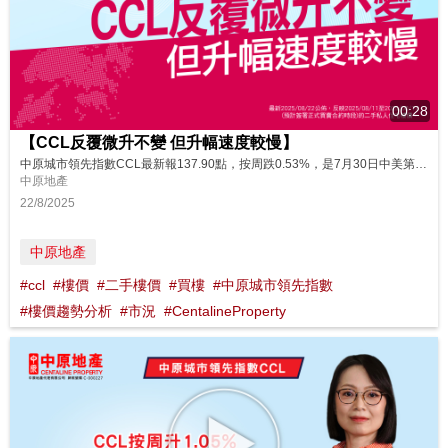
00:28
【CCL反覆微升不變 但升幅速度較慢】
中原城市領先指數CCL最新報137.90點，按周跌0.53%，是7月30日中美第三輪經貿會談，雖未達成具體協議，但雙方同意推動暫緩實施對等關稅措施，31日美國聯儲局及本港大型銀行維持利率不變，恒生指數失守25,000點而按周回調880點，8月1日金管局8度承接港元沽盤，累接946.41億港元當周市況。市場大部分平價筍盤已消耗，二手樓市開始出現拉鋸，成交有所放緩，CCL一周升一周跌，反覆微升趨勢不變...
中原地產
22/8/2025
中原地產
#ccl
#樓價
#二手樓價
#買樓
#中原城市領先指數
#樓價趨勢分析
#市況
#CentalineProperty