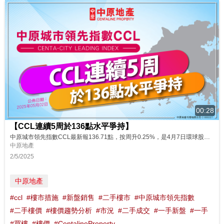
00:28
【CCL連續5周於136點水平爭持】
中原城市領先指數CCL最新報136.71點，按周升0.25%，是4月7日環球股市急挫，及4月9日中美互相加徵關稅當周市況。雖然CCL連升2周共0.26%，但升幅溫和，指數連續5周於136點水平窄幅徘徊。憂慮貿易衝突升級，經濟轉弱，買家態度審慎不願追價，惟業主則憧憬減息議價幅度較窄，雙方陷入拉鋸局面，而且市場大部份平價筍盤已消耗，導致二手成交大減，樓價出現爭持。由於中美局勢未明，加上一手新盤低價促銷...
中原地產
2/5/2025
中原地產
#ccl
#樓市措施
#新盤銷售
#二手樓市
#中原城市領先指數
#二手樓價
#樓價趨勢分析
#市況
#二手成交
#一手新盤
#一手
#買樓
#樓價
#CentalineProperty