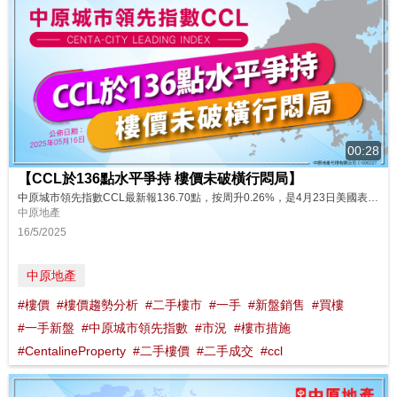
00:28
【CCL於136點水平爭持 樓價未破橫行悶局】
中原城市領先指數CCL最新報136.70點，按周升0.26%，是4月23日美國表示若與中國達成貿易協議將大幅下降對中關稅，25日中央適時降準降息，及26日西沙SIERRA SEA第1A(2)期首輪價單318伙沽清當周市況。受外圍利好消息刺激，港股重上22,000點，但新盤低價搶客，二手樓市持續處於拉鋸局面，短期樓價走勢反覆受壓。CCL連續7周於136點水平窄幅爭持，未破橫行悶局，仍然尋找支持位。C...
中原地產
16/5/2025
中原地產
#樓價
#樓價趨勢分析
#二手樓市
#一手
#新盤銷售
#買樓
#一手新盤
#中原城市領先指數
#市況
#樓市措施
#CentalineProperty
#二手樓價
#二手成交
#ccl