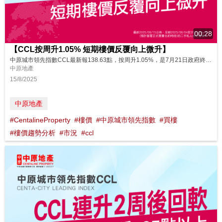
00:28
【CCL按周升1.05% 短期樓價反覆向上微升】
中原城市領先指數CCL最新報138.63點，按周升1.05%，是7月21日政府終止位於元朗及洪水橋兩幅產業工廈用地的招標工作，22日恒指升穿25,000點關口收市，創逾3年半新高，25日黃竹坑站港島南岸第5B期滶晨II首輪價單發售88伙，將軍澳日出康城凱柏峰III價單發售200伙，27日中美展開在瑞典舉行第三輪經貿會談當周市況。CCL近四周波幅明顯增大，上下約1%左右，顯示樓價走勢出現轉變，指數正...
中原地產
15/8/2025
中原地產
#CentalineProperty
#樓價
#中原城市領先指數
#買樓
#樓價趨勢分析
#市況
#ccl