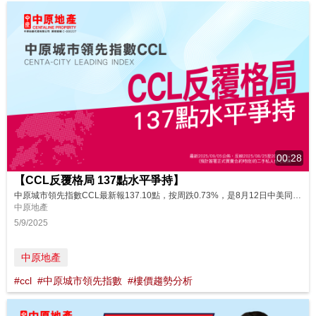
00:28
【CCL反覆格局 137點水平爭持】
中原城市領先指數CCL最新報137.10點，按周跌0.73%，是8月12日中美同意再延長徵關稅暫緩期90天，13日恒指重上25,000點以上收市當周市況。中美關係稍為緩和，股市造好，新盤銷售不俗，加上有銀行推按揭優惠，吸引部份買家入市平價優質筍盤。今周CCL雖回軟，但連續7周企穩137點以上爭持，最高138.84點，最低137.10點，近5周CCL持續一周升一周跌，交錯出現，樓價呈反覆格局，一手新...
中原地產
5/9/2025
中原地產
#ccl
#中原城市領先指數
#樓價趨勢分析