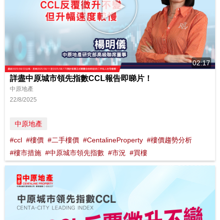
02:17
詳盡中原城市領先指數CCL報告即睇片！
中原地產
22/8/2025
中原地產
#ccl
#樓價
#二手樓價
#CentalineProperty
#樓價趨勢分析
#樓市措施
#中原城市領先指數
#市況
#買樓