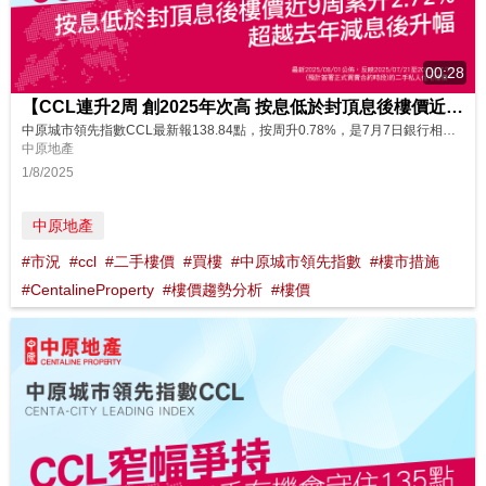
00:28
【CCL連升2周 創2025年次高 按息低於封頂息後樓價近9周累升2.72% 超越去年減息後升幅】
中原城市領先指數CCL最新報138.84點，按周升0.78%，是7月7日銀行相繼調高按揭現金回贈，8日元朗朗日峰公布首張價單30伙，9日及13日屯門NOVO LAND第3A期次輪及第3輪價單銷售共236伙，11日金管局第5度承接港元沽盤，累接723.54億港元，13日西營盤東邊街9號首輪價單發售69伙當周市況。CCL連升2周共1.76%，指數為今年次高，即創1月初後的29周新高。5月開始拆息回落，...
中原地產
1/8/2025
中原地產
#市況
#ccl
#二手樓價
#買樓
#中原城市領先指數
#樓市措施
#CentalineProperty
#樓價趨勢分析
#樓價