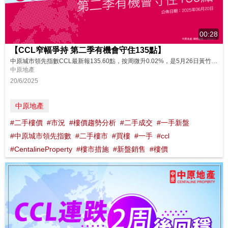
00:28
【CCL窄幅爭持 第二季有機會守住135點】
中原城市領先指數CCL最新報135.60點，按周微升0.02%，是5月26日黃竹坑滶晨首輪91伙招標，30日中美貿易糾紛再度升溫，31日沙田UNI Residence首輪價單開售100伙，啟德THE HENLEY減價銷售80伙當周市況。CCL連續4周於135點水平窄幅爭持，最高135.60點，最低135.16點，上下波幅僅0.44點。拆息創新低，H按息回落，供平過租重臨，但一手新盤及貨尾繼續低開搶...
中原地產
20/6/2025
中原地產
#二手樓價
#市況
#樓價趨勢分析
#二手成交
#一手新盤
#中原城市領先指數
#二手樓市
#買樓
#一手
#ccl
#CentalineProperty
#樓市措施
#新盤銷售
#樓價