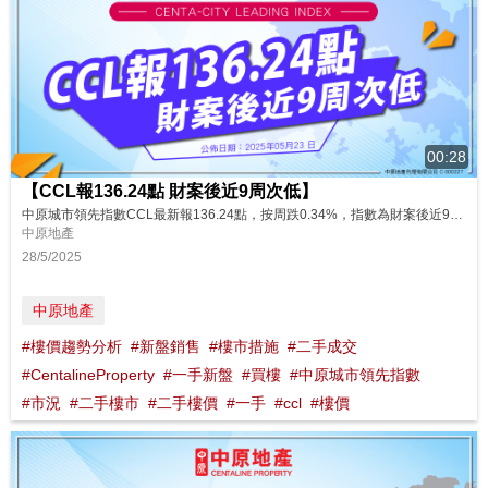
00:28
【CCL報136.24點 財案後近9周次低】
中原城市領先指數CCL最新報136.24點，按周跌0.34%，指數為財案後近9周次低，是5月3日西沙SIERRA SEA第1A(2)期次輪價單288伙沽清當周市況。整體樓價繼續好淡爭持，CCL連續8周於136點水平窄幅波動，最高136.90點，最低136.24點。雖然H按實際按息跌穿2厘，創近3年新低，但二手買家仍持觀望態度，加上發展商以低價策略促銷多個新盤，相信短期二手樓價受壓，走勢反覆調整。C...
中原地產
28/5/2025
中原地產
#樓價趨勢分析
#新盤銷售
#樓市措施
#二手成交
#CentalineProperty
#一手新盤
#買樓
#中原城市領先指數
#市況
#二手樓市
#二手樓價
#一手
#ccl
#樓價