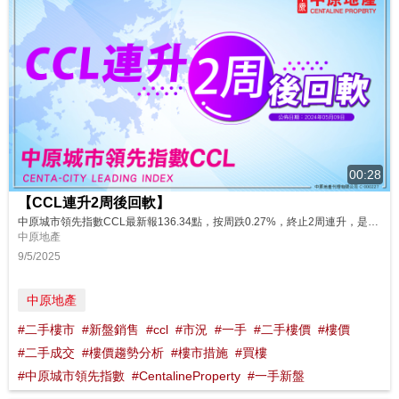
00:28
【CCL連升2周後回軟】
中原城市領先指數CCL最新報136.34點，按周跌0.27%，終止2周連升，是4月15日西沙SIERRA SEA第1A(2)期公布首批價單158伙，及4月18日至21日復活節長假期當周市況。近期二手樓市拉鋸，業主態度強硬，而買家不願追價，CCL連續6周於136點水平窄幅爭持。新盤熱賣，拆息顯著回落，令H按息年半以來再次跌穿封頂息率，中國減息降準救市，中美貿易談判或有進展等消息，雖對樓市有正面支持，...
中原地產
9/5/2025
中原地產
#二手樓市
#新盤銷售
#ccl
#市況
#一手
#二手樓價
#樓價
#二手成交
#樓價趨勢分析
#樓市措施
#買樓
#中原城市領先指數
#CentalineProperty
#一手新盤