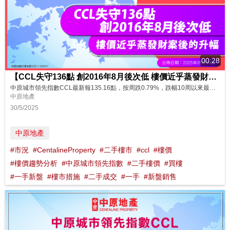
00:28
【CCL失守136點 創2016年8月後次低 樓價近乎蒸發財案後的升幅】
中原城市領先指數CCL最新報135.16點，按周跌0.79%，跌幅10周以來最大，是5月8日美國及本港主要銀行維持利率不變，H按息2年半以來再次跌穿封頂息率，5月7日中美啟動會談，以及內地公布多項金融救市政策當周市況。CCL連跌2周共1.13%，失守136點，創2016年8月後次低，僅略高於今年財案前的134.89點低位。財案後10周CCL六升四跌，樓價升幅明顯收窄至只有0.20%。雖然近期H按息...
中原地產
30/5/2025
中原地產
#市況
#CentalineProperty
#二手樓市
#ccl
#樓價
#樓價趨勢分析
#中原城市領先指數
#二手樓價
#買樓
#一手新盤
#樓市措施
#二手成交
#一手
#新盤銷售