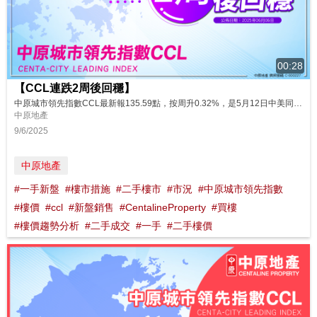
00:28
【CCL連跌2周後回穩】
中原城市領先指數CCL最新報135.59點，按周升0.32%，是5月12日中美同意互降關稅並暫緩90天，13日H按實際按息跌穿3厘，14日及18日西沙SIERRA SEA第1B期首輪及次輪價單即日沽清當周市況。多項正面消息出現，帶動二手樓市氣氛略為回暖，成交有所增加，CCL終止2周連跌，守住135點水平。 惟中美局勢未明，買家繼續入市筍盤為主，而且發展商積極低價推售多個新盤及減價促銷貨尾，相信短期...
中原地產
9/6/2025
中原地產
#一手新盤
#樓市措施
#二手樓市
#市況
#中原城市領先指數
#樓價
#ccl
#新盤銷售
#CentalineProperty
#買樓
#樓價趨勢分析
#二手成交
#一手
#二手樓價