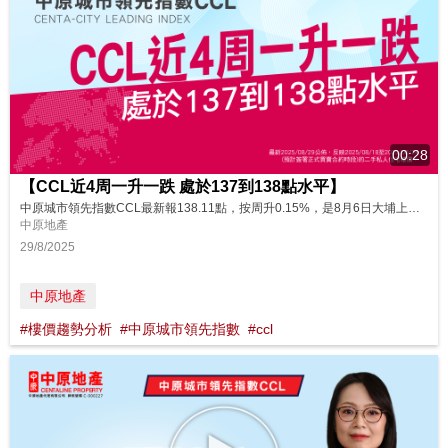
00:28
【CCL近4周一升一跌 處於137到138點水平】
中原城市領先指數CCL最新報138.11點，按周升0.15%，是8月6日大埔上然3期首輪銷售113伙，啟德維港‧灣畔1B期公布首張價單103伙，金管局10度承接港元沽盤，累接1,095.29億港元，8日啟德維港‧灣畔1A期及1B期首輪招標發售18伙，屯門海珠路住宅地皮截標收8份標書，10日灣仔堅尼地道33號首輪價單發售30伙當周市況。CCL單周升幅明顯收窄，近4周一升一跌，走勢反覆向上，但升勢有所...
中原地產
29/8/2025
中原地產
#樓價趨勢分析
#中原城市領先指數
#ccl