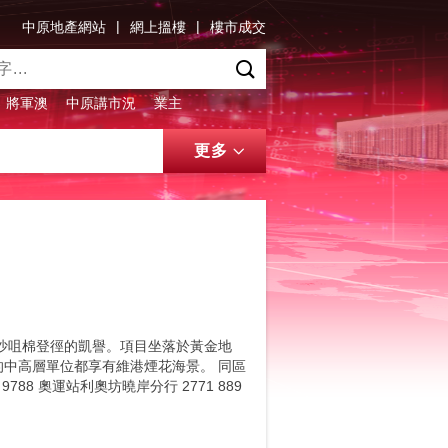
|
|
中原地產網站
網上搵樓
樓市成交
將軍澳
中原講市況
業主
更多
沙咀棉登徑的凱譽。項目坐落於黃金地
的中高層單位都享有維港煙花海景。 同區
8 9788 奧運站利奧坊曉岸分行 2771 889