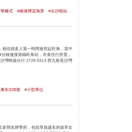
#單幢式
#維港煙花海景
#尖沙咀站
，相信很多人第一時間會想起旺角，當中
坊、4分鐘連接港鐵旺角站，衣食住行所需，
龍長沙灣映築分行 2729 0313 西九龍長沙灣
山東街32B號
#小型單位
近多間名牌學府，包括享負盛名的拔萃女