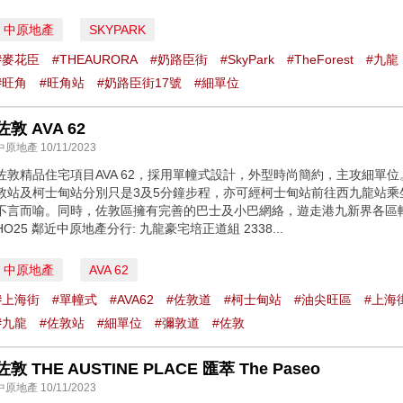
中原地產
SKYPARK
#麥花臣
#THEAURORA
#奶路臣街
#SkyPark
#TheForest
#九龍
#旺角
#旺角站
#奶路臣街17號
#細單位
佐敦 AVA 62
中原地產 10/11/2023
佐敦精品住宅項目AVA 62，採用單幢式設計，外型時尚簡約，主攻細單
敦站及柯士甸站分別只是3及5分鐘步程，亦可經柯士甸站前往西九龍站
不言而喻。同時，佐敦區擁有完善的巴士及小巴網絡，遊走港九新界各區輕而易舉。 同
HO25 鄰近中原地產分行: 九龍豪宅培正道組 2338...
中原地產
AVA 62
#上海街
#單幢式
#AVA62
#佐敦道
#柯士甸站
#油尖旺區
#上海
#九龍
#佐敦站
#細單位
#彌敦道
#佐敦
佐敦 THE AUSTINE PLACE 匯萃 The Paseo
中原地產 10/11/2023