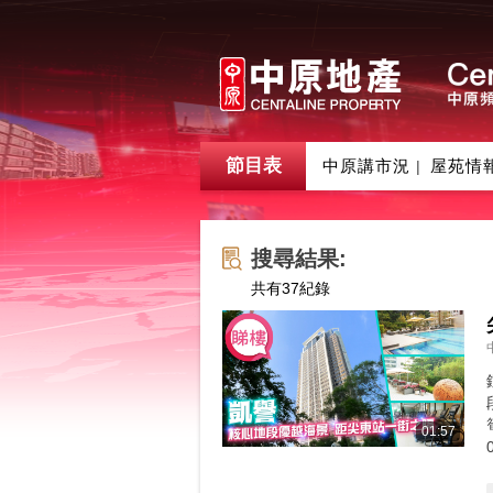
節目表
中原講市況
屋苑情
|
搜尋結果:
共有
37
紀錄
01:57