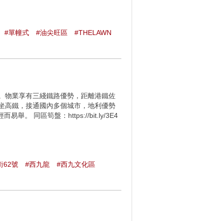
#單幢式
#油尖旺區
#THELAWN
位。物業享有三綫鐵路優勢，距離港鐵佐
乘坐高鐵，接通國內多個城市，地利優勢
區筍盤：https://bit.ly/3E4
街62號
#西九龍
#西九文化區