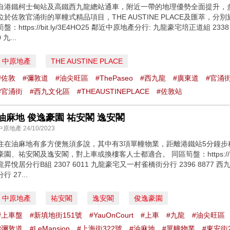
自港鐵柯士甸站及高鐵西九龍總站通車，附近一帶的地理優勢全面提升，
位於佐敦官涌街的單幢式精品項目，THE AUSTINE PLACE及匯萃，分別
筍盤：https://bit.ly/3E4HO25 鄰近中原地產分行: 九龍豪宅培正道組 233
0 九...
中原地產
THE AUSTINE PLACE
#佐敦
#彌敦道
#油尖旺區
#ThePaseo
#西九龍
#廣東道
#官涌
#官涌街
#西九文化區
#THEAUSTINEPLACE
#佐敦站
油麻地 俊逸豪園 祐安閣 逸安閣
中原地產 24/10/2023
住在油麻地有多方便無須多說，其中有3項單幢物業，距離港鐵站5分鐘步程
豪園、祐安閣及逸安閣，對上車或換樓客人士都適合。 同區筍盤：https://bit.
龍昇悅居分行B組 2307 6011 九龍豪宅又一村雀橋街分行 2396 8877 西
分行 27...
中原地產
祐安閣
逸安閣
俊逸豪園
#上車盤
#新填地街151號
#YauOnCourt
#上車
#九龍
#油尖旺區
#彌敦道
#LeMansion
#上海街322號
#油麻地
#單幢物業
#東安街