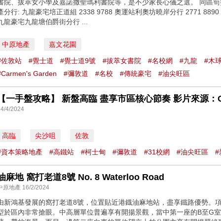
書院、拔萃女小學及嘉諾撒聖瑪利書院等，是不少家長心儀之選。 同區筍盤：https:
產分行: 九龍豪宅培正道組 2338 9788 奧運站利奧坊曉岸分行 2771 889
九龍豪宅九龍塘伯爵街分行 ...
中原地產
嘉文花園
#佐敦站
#覺士道
#覺士道9號
#拔萃女書院
#名校網
#九龍
#木
#Carmen's Garden
#彌敦道
#名校
#傳統豪宅
#油尖旺區
【一手盤攻略】 新盤高臨 盡享市區核心節奏 影片來源：O
24/4/2024
高臨
尖沙咀
佐敦
#資本策略地產
#高鐵站
#柯士甸
#彌敦道
#31校網
#油尖旺區
#
油麻地 窩打老道8號 No. 8 Waterloo Road
中原地產 16/2/2024
由新鴻基發展的窩打老道8號，位置貼近港鐡油麻地站，盡享鐵路優勢。
型於區內非常搶眼。中高層單位普遍享有開揚景觀，當中第一座的B至G