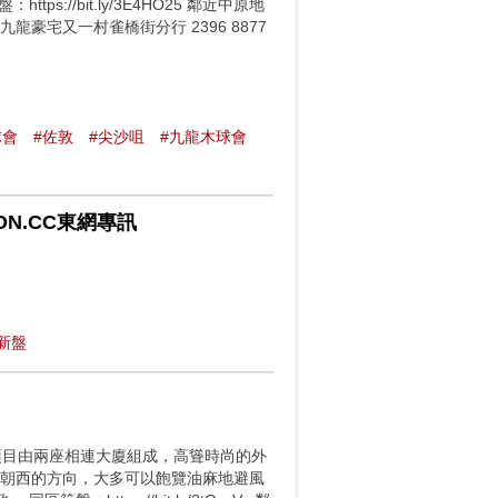
//bit.ly/3E4HO25 鄰近中原地
0 九龍豪宅又一村雀橋街分行 2396 8877
球會
#佐敦
#尖沙咀
#九龍木球會
N.CC東網專訊
新盤
項目由兩座相連大廈組成，高聳時尚的外
室朝西的方向，大多可以飽覽油麻地避風