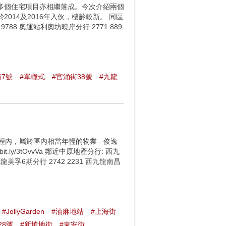
多個住宅項目亦相繼落成。今次介紹兩個
於2014及2016年入伙，樓齡較新。 同區
8 9788 奧運站利奧坊曉岸分行 2771 889
街7號
#單幢式
#官涌街38號
#九龍
內，屬於區內相當年輕的物業 - 俊逸
ly/3tOvvVa 鄰近中原地產分行: 西九
九龍美孚6期分行 2742 2231 西九龍南昌
#JollyGarden
#油麻地站
#上海街
28號
#新填地街
#東安街