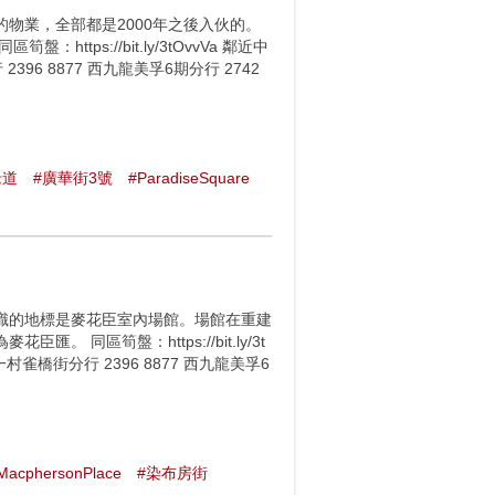
物業，全部都是2000年之後入伙的。
ps://bit.ly/3tOvvVa 鄰近中
396 8877 西九龍美孚6期分行 2742
老道
#廣華街3號
#ParadiseSquare
識的地標是麥花臣室內場館。場館在重建
同區筍盤：https://bit.ly/3t
一村雀橋街分行 2396 8877 西九龍美孚6
MacphersonPlace
#染布房街