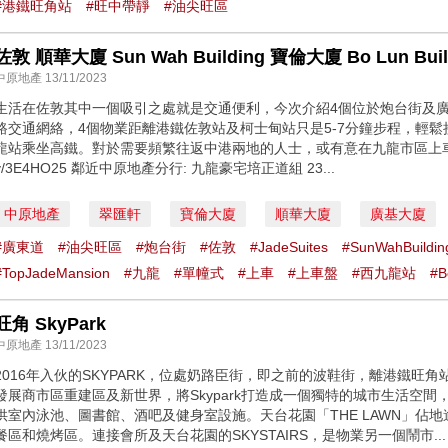
#港鐵旺角站
#旺中帶靜
#油尖旺區
中原地產 13/11/2023
生活在佐敦其中一個吸引之處就是交通便利，今次介紹4個位於炮台街及
路交通網絡，4個物業距離港鐵佐敦站及柯士甸站只是5-7分鐘步程，輕
龍站乘坐高鐵。對於需要頻繁往返中港兩地的人士，或有意在九龍市區上車，都值得留
y/3E4HO25 鄰近中原地產分行: 九龍豪宅培正道組 23...
中原地產
翠匯軒
寶倫大廈
順華大廈
廣基大廈
#廣東道
#油尖旺區
#炮台街
#佐敦
#JadeSuites
#SunWahBuildin
#TopJadeMansion
#九龍
#單幢式
#上車
#上車盤
#西九龍站
#B
旺角 SkyPark
中原地產 13/11/2023
2016年入伙的SKYPARK，位處奶路臣街，即之前的波鞋街，離港鐵旺
發展商市區重建區及新世界，將Skypark打造成一個獨特的城市生活空間，設
供室內泳池、圖書館、酒吧及健身室設施。天台花園「THE LAWN」佔地
餐區和燒烤區。連接會所及天台花園的SKYSTAIRS，是物業另一個鬧市...