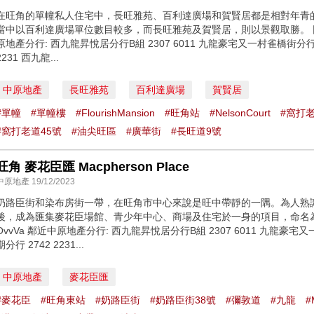
在旺角的單幢私人住宅中，長旺雅苑、百利達廣場和賀賢居都是相對年青的
當中以百利達廣場單位數目較多，而長旺雅苑及賀賢居，則以景觀取勝。 同區筍盤：htt
原地產分行: 西九龍昇悅居分行B組 2307 6011 九龍豪宅又一村雀橋街分行 2
2231 西九龍...
中原地產
長旺雅苑
百利達廣場
賀賢居
#單幢
#單幢樓
#FlourishMansion
#旺角站
#NelsonCourt
#窩打
#窩打老道45號
#油尖旺區
#廣華街
#長旺道9號
旺角 麥花臣匯 Macpherson Place
中原地產 19/12/2023
奶路臣街和染布房街一帶，在旺角市中心來說是旺中帶靜的一隅。為人熟
後，成為匯集麥花臣場館、青少年中心、商場及住宅於一身的項目，命名為麥花臣匯。 
OvvVa 鄰近中原地產分行: 西九龍昇悅居分行B組 2307 6011 九龍豪宅又
期分行 2742 2231...
中原地產
麥花臣匯
#麥花臣
#旺角東站
#奶路臣街
#奶路臣街38號
#彌敦道
#九龍
#