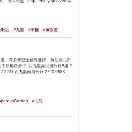
ttps://bit.ly/3tOvvVa 鄰
尖旺區
#九龍
#果欄
#彌敦道
敦道，有多條巴士路線選擇，前往港九新
a 鄰近中原地產分行: 西九龍昇悅居分行B組 2
 2231 西九龍南昌分行 2720 0883
sperousGarden
#九龍