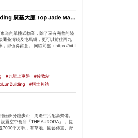
佐敦 順華大廈 Sun Wah Building 寶倫大廈 Bo Lun Building 廣基大廈 Top Jade Mansion 翠匯軒 Jade Suites
廣東道的單幢式物業，除了享有完善的陸
鬆接通荃灣綫及屯馬綫，更可以前往西九
意。 同區筍盤：https://bit.l
g
#九龍上車盤
#佐敦站
oLunBuilding
#柯士甸站
角站僅僅5分鐘步距，周邊生活配套齊備。
置空中會所「THE AURORA」， 提
逾7000平方呎，有草地、園藝佈置、野