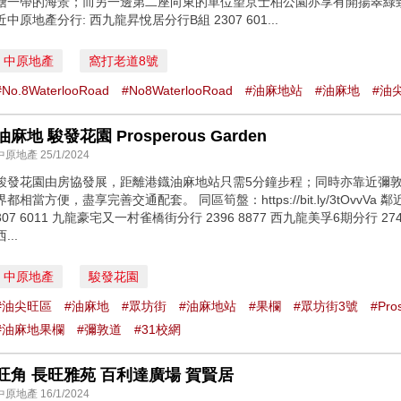
塘一帶的海景；而另一邊第二座向東的單位望京士柏公園亦享有開揚翠綠致。 同區筍盤：h
近中原地產分行: 西九龍昇悅居分行B組 2307 601...
中原地產
窩打老道8號
#No.8WaterlooRoad
#No8WaterlooRoad
#油麻地站
#油麻地
#油
油麻地 駿發花園 Prosperous Garden
中原地產 25/1/2024
駿發花園由房協發展，距離港鐡油麻地站只需5分鐘步程；同時亦靠近彌
界都相當方便，盡享完善交通配套。 同區筍盤：https://bit.ly/3tOvvV
307 6011 九龍豪宅又一村雀橋街分行 2396 8877 西九龍美孚6期分行 2742
西...
中原地產
駿發花園
#油尖旺區
#油麻地
#眾坊街
#油麻地站
#果欄
#眾坊街3號
#Pro
#油麻地果欄
#彌敦道
#31校網
旺角 長旺雅苑 百利達廣場 賀賢居
中原地產 16/1/2024