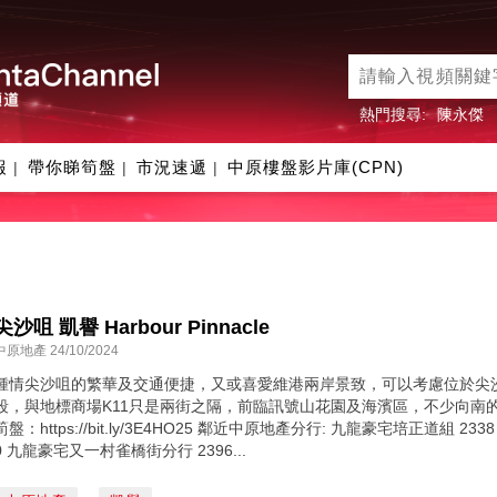
熱門搜尋:
陳永傑
報
帶你睇筍盤
市況速遞
中原樓盤影片庫(CPN)
|
|
|
尖沙咀 凱譽 Harbour Pinnacle
中原地產 24/10/2024
鍾情尖沙咀的繁華及交通便捷，又或喜愛維港兩岸景致，可以考慮位於尖
段，與地標商場K11只是兩街之隔，前臨訊號山花園及海濱區，不少向南
筍盤：https://bit.ly/3E4HO25 鄰近中原地產分行: 九龍豪宅培正道組 233
0 九龍豪宅又一村雀橋街分行 2396...