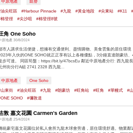
中原地產
凱譽
#油尖旺區
#Harbour Pinnacle
#九龍
#黃金地段
#尖東站
#K11
#棉登徑
#尖沙咀
#棉登徑8號
旺角 One Soho
中原地產 30/8/2024
都市人講求生活便捷，想擁有交通便利、盡情購物、美食雲集的居住環境
2023年入伙的ONE SOHO就正正享有以上各種優點，3分鐘直達朗豪
徒步可達。 同區筍盤：https://bit.ly/47bcsEu 鄰近中原地產分行: 西九
元州街分行A組 2741 2328 西九龍...
中原地產
One Soho
#山東街
#油尖旺區
#九龍
#朗豪坊
#旺角站
#旺角
#單幢式
#
#ONE SOHO
#彌敦道
佐敦 嘉文花園 Carmen's Garden
中原地產 25/4/2024
傳統豪宅嘉文花園位於私人會所九龍木球會旁邊，居住環境舒適。物業鄰