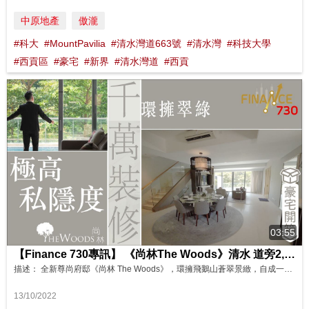
中原地產
傲瀧
#科大
#MountPavilia
#清水灣道663號
#清水灣
#科技大學
#西貢區
#豪宅
#新界
#清水灣道
#西貢
03:55
【Finance 730專訊】 《尚林The Woods》清水 道旁2,238呎獨立屋環擁翠綠 ！私隱地段千萬裝修
描述： 全新尊尚府邸《尚林 The Woods》，環擁飛鵝山蒼翠景緻，自成一角，同時兼享暢達各區之便。 由清水灣道前往彩虹站，僅需約5分鐘車程。 項目全盤只餘3伙，今次由中原地產西貢及區域營業經理Sam，與大家參觀全盤最大、連當代設計風裝修的House B獨立屋。實用面積2,238平方呎，連985呎大花園、972呎天台，私人泳池及雙車位。
13/10/2022