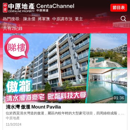
節目表
熱門搜尋:
陳永傑
將軍澳
中原講市況
業主
共有2紀錄
01:36
清水灣 傲瀧 Mount Pavilia
位於西貢清水灣道的傲瀧，屬區內較年輕的大型豪宅項目，四周綠樹成蔭，居住環境清幽且私隱度高。項目所在地勢較高，加上東面為香港科技大學校園，視野無阻，不少前排單位可以遠眺銀線灣海景，亦有不少單位可以飽覽翠綠山巒。 同區筍盤：https://bit.ly/3MyLv4r 鄰近中原地產分行: 馬鞍山豪宅迎海分行 2630 0999 沙田豪宅沙田廣場分行A組 2603 1182 沙田豪宅...
中原地產
11/3/2024