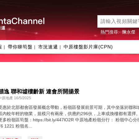
熱門搜尋:
陳永傑
報
帶你睇筍盤
市況速遞
中原樓盤影片庫(CPN)
|
|
|
囍逸 聯和墟樓齡新 連會所開揚景
中原地產 16/5/2025
受惠於北部都會區發展概念帶動，粉嶺區發展前景可期，其中坐落於聯和墟
區內較年輕的物業，規模只有兩座，供應約296伙，上車或換樓都有選擇。 囍逸屋苑專頁
更多粉嶺區筍盤：https://bit.ly/447lO2R 中原地產粉嶺分行： 粉嶺中心分
76 1221 粉嶺名...