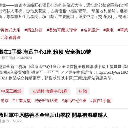
華第——由資本策略匠心獨具打造的英倫式大宅，選址北部都會區核心地
配備私人電梯、泳池及花園，古典優雅中盡顯奢華。 華第地利超然，毗
所，尊享非凡生活享受。項目鄰近主要關口，連接中港；交通便利，暢達
#英倫式大宅
#獨立洋房
#香港哥爾夫球會
#名師設計
#豪宅
#華第
#北部都會區
贏在1手盤 海迅中心1座 粉嶺 安全街18號
中原工商舖 19/4/2023
億京全新工廈項目💥海迅中心1座💥 全區首幢全玻璃幕牆甲級工廈🏢🏢 高
價💰購入優質物業 機會可一不可再 📌📌更多物業詳情：http://bit.ly/oir18OC
2021 物業成交持續更新，銷售狀態以中原(工商舖)網站資訊為準。
中原工商舖
安樂村 海迅中心1座
粉嶺
#億京
#工業大廈
#安全街18號
#海迅中心1座
#贏在1手盤
救世軍中原慈善基金皇后山學校 開幕禮溫馨感人
薈訊 7/11/2022