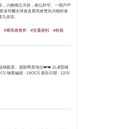
區，六幢獨立洋房，恢弘矜罕。一期戶戶
鄰香港哥爾夫球會及賽馬會雙魚河鄉村會
港九各區。
#賽馬會會所
#交通便利
#粉嶺
規格配套、盡顯尊貴地位👑👑 以💰震撼
S 物業編號 : 18OCS 廣告日期 : 12/3/