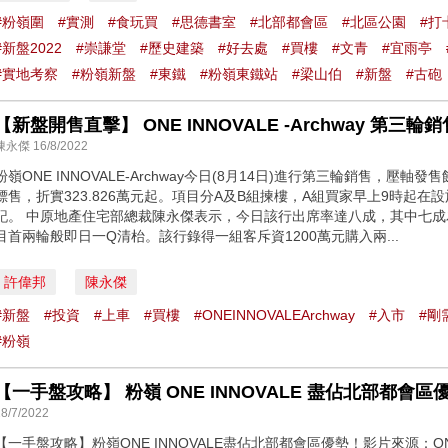
#粉嶺圍
#實測
#食玩買
#思德書室
#北部都會區
#北區公園
#打
#新盤2022
#崇謙堂
#歷史建築
#好去處
#買樓
#文青
#宜雨亭
#實地考察
#粉嶺新盤
#東鐵
#粉嶺東鐵站
#梁山伯
#新盤
#古砲
【新盤開售直擊】 ONE INNOVALE -Archway 第
陳永傑 16/8/2022
粉嶺ONE INNOVALE-Archway今日(8月14日)進行第三輪銷售，壓軸
標售，折實323.826萬元起。項目分A及B組揀樓，A組買家早上9時起
記。 中原地產住宅部總裁陳永傑表示，今日該行出席率達八成，其中七
目首兩輪般即日一Q清枱。該行錄得一組客斥資1200萬元購入兩...
許偉邦
陳永傑
#新盤
#投資
#上車
#買樓
#ONEINNOVALEArchway
#入市
#剛
#粉嶺
28/7/2022
【一手盤攻略】粉嶺ONE INNOVALE盡佔北部都會區優勢！影片來源：O