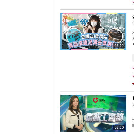
s
03:02
02:16