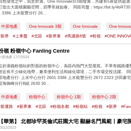
自然環境之中，寫意舒適。One Innovale分3期發展，共建有5座提供超
打造出大面積園藝空間，四季常綠如春。 同區筍盤：https://bit.ly/4bR7
1 3386 上水龍豐分行 26...
中原地產
One Innovale 3期
One Innovale
One Innova
#新界
#上車盤
#北區
#新界東
#馬適路8號
#粉嶺
#ONE INNOV
粉嶺 粉嶺中心 Fanling Centre
中原地產 17/7/2024
位於港鐵粉嶺站斜對面的粉嶺中心，為區內熱門大型屋苑。不單有鐵路優
附近有不少綠化地帶，兼享便利生活和綠化環境，二手市場交投活躍。 同區筍盤：http
原地產分行: 上水中心分行 2601 3386 上水龍豐分行 2672 2323 沙田豪
迎海御峰分行B組 2630 30...
中原地產
粉嶺中心
粉嶺中心 1期
粉嶺中心 2期
#新運路
#新界東
#北區
#粉嶺名都
#粉嶺站
#粉嶺
#新界
#Fanl
【華第】 北都珍罕英倫式莊園大宅 顯赫名門風範丨豪宅
15/12/2023