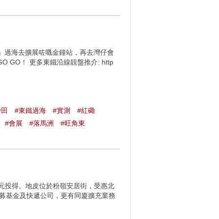
鐵」過海去擴展咗嘅金鐘站，再去灣仔會
GO！ 更多東鐵沿線靚盤推介: http
沙田
#東鐵過海
#實測
#紅磡
#會展
#落馬洲
#旺角東
7億元投得。地皮位於粉嶺安居街，受惠北
私募基金及快遞公司，更有同廈擴充業務