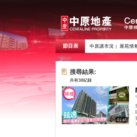
節目表
中原講市況
屋苑情
|
搜尋結果:
共有
38
紀錄
01:46