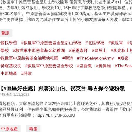
【救世軍中原慈善基金皇后山學校開幕 優質教育便利北區學童💕👍】 
校」去年9月落成啟用，學校於10月15日舉行了獻校感恩崇拜暨開幕禮
達600名學生。中原慈善基金捐獻建校達1,000萬元，基金主席黃偉雄
長們更佳選擇，讓區內尤其居住在皇后山邨的小朋友無須每天奔波上學👏👏👏
薈訊
#愉快學習
#救世軍中原慈善基金皇后山學校
#北區學校
#救世軍
#
#學校
#救世軍中原慈善基金幼稚園
#感恩崇拜
#皇后山
#李光秋上
#救世軍中原慈善基金油塘幼稚園
#聖詩
#TheSalvationArmy
#粉嶺
#勞耀基校長
#救世軍中原慈善基金學校
#基督教
#黃偉雄
#TheSal
#中原地產
#詩歌
【#區區好住處】跟著梁山伯、祝英台 尋古探今遊粉嶺
中原地產 1/11/2022
講起粉嶺，大家會諗起咩？除左搭東鐵北上會經過之外，其實粉嶺已經發
會區發展紅利，仲有唔少風光如畫的好去處，今次我哋就一齊跟住「梁山
了解更多粉嶺靚盤：https://bit.ly/3FoxX8U
中原地產
粉嶺