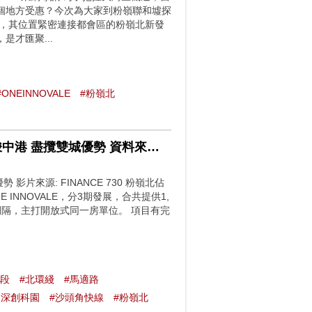
個地方受惠？今次為大家到粉嶺聯和墟探
比，其位置緊密連接都會區的粉嶺北新發
才匯聚...
#ONEINNOVALE
#粉嶺北
【ONE INNOVALE】 北部都會區 恒基首個新盤 無縫穿梭中港 盡攬雙城優勢 資料來源: Finance730
 影片來源: FINANCE 730 粉嶺北佔
NNOVALE，分3期發展，合共提供1,
至3房間隔，主打開放式同一房單位。 項目有完
東段
#北環綫
#馬適路
港深創科園
#沙頭角快線
#粉嶺北