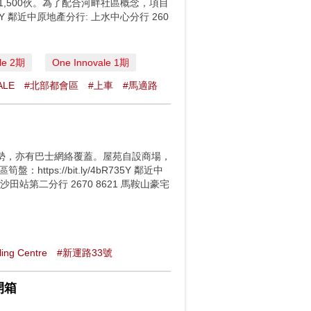
過1,500伙。為了配合河畔社區概念，項目
35Y 鄰近中原地產分行: 上水中心分行 260
le 2期
One Innovale 1期
ALE
#北部都會區
#上車
#馬適路
勢，亦有巴士網絡覆蓋。屋苑自設商場，
s://bit.ly/4bR735Y 鄰近中
宅沙田站第二分行 2670 8621 馬鞍山豪宅
ing Centre
#新運路33號
開箱