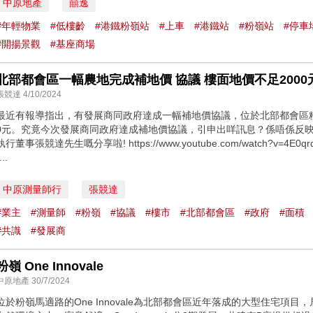
中原地產
囍逸
#年輕物業
#低樓齡
#港鐵粉嶺站
#上車
#港鐵站
#粉嶺站
#停車
#開揚景觀
#基座商場
張競達 4/10/2024
最近有報導指出，有發展商同政府達成一幅補地價協議，位於北部都會區粉
0元。究竟今次發展商同政府達成補地價協議，引申出咩訊息？係唔係反
執行董事張競達先生嘅分享啦! https://www.youtube.com/watch?v=4E0qrqhcJw0 ----
...
中原測量師行
張競達
#業主
#測量師
#粉嶺
#協議
#樓市
#北部都會區
#政府
#面積
#共識
#發展商
粉嶺 One Innovale
中原地產 30/7/2024
位於粉嶺馬適路的One Innovale為北部都會區近年落成的大型住宅項