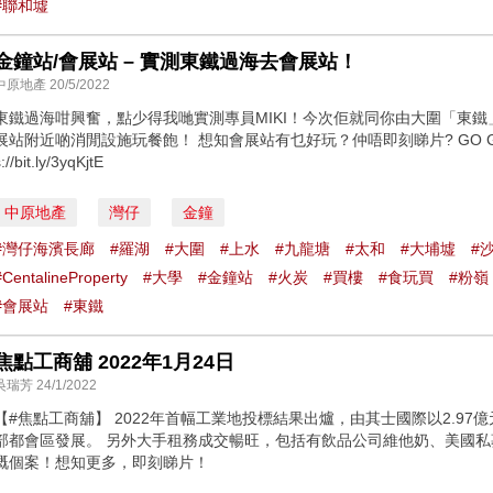
#聯和墟
金鐘站/會展站 – 實測東鐵過海去會展站！
中原地產 20/5/2022
東鐵過海咁興奮，點少得我哋實測專員MIKI！今次佢就同你由大圍「東
展站附近啲消閒設施玩餐飽！ 想知會展站有乜好玩？仲唔即刻睇片? GO GO 
://bit.ly/3yqKjtE
中原地產
灣仔
金鐘
#灣仔海濱長廊
#羅湖
#大圍
#上水
#九龍塘
#太和
#大埔墟
#
#CentalineProperty
#大學
#金鐘站
#火炭
#買樓
#食玩買
#粉嶺
#會展站
#東鐵
焦點工商舖 2022年1月24日
吳瑞芳 24/1/2022
【#焦點工商舖】 2022年首幅工業地投標結果出爐，由其士國際以2.9
部都會區發展。 另外大手租務成交暢旺，包括有飲品公司維他奶、美國
嘅個案！想知更多，即刻睇片！