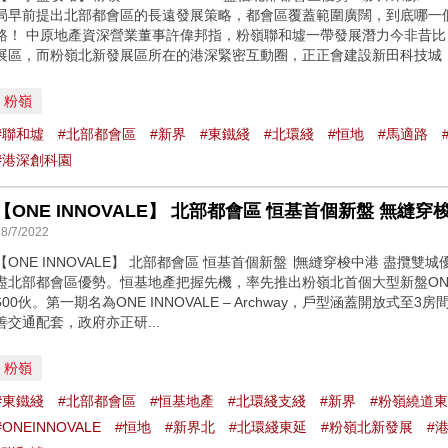
局早前提出北部都會區的長遠發展策略，都會區覆蓋範圍廣闊，到底哪一
路！ 中原地產資深營業董事許偉邦指，粉嶺聯和墟一帶發展潛力今非昔
展區，而粉嶺北新發展區所在的港深緊密互動圈，正正會建設新田科技城，是
粉嶺
#聯和墟
#北部都會區
#新界
#東鐵綫
#北環綫
#恒地
#馬適路
#港深創科園
28/7/2022
【ONE INNOVALE】 北部都會區 恒基首個新盤 ∣無縫穿梭中港 盡攬雙城優勢
盡北部都會區優勢。恒基地產把握先機，率先推出粉嶺北首個大型新盤ONE I
600伙。第一期名為ONE INNOVALE – Archway，戶型涵蓋開放式
善交通配套，政府亦正研...
粉嶺
#東鐵綫
#北部都會區
#恒基地產
#北環綫支綫
#新界
#粉嶺繞道
#ONEINNOVALE
#恒地
#新界北
#北環綫東延
#粉嶺北新發展
#