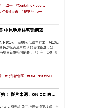
卡
#2手
#CentalineProperty
#打卡好去處
#祝英台
#一手
三輪銷售 中原地產住宅部總裁
發售餘下101伙，佔88伙以價單推出，另13伙
在設於尖沙咀美麗華廣場的售樓廠進行登
成為項目首兩輪向隅客，預計今日亦如項
需
#北部都會區
#ONEINNOVALE
【一手盤攻略】 粉嶺 ONE INNOVALE 盡佔北部都會區優勢！ 影片來源 : ON.CC 東網專訊
N.CC東網專訊 為了把握大灣區機遇，當