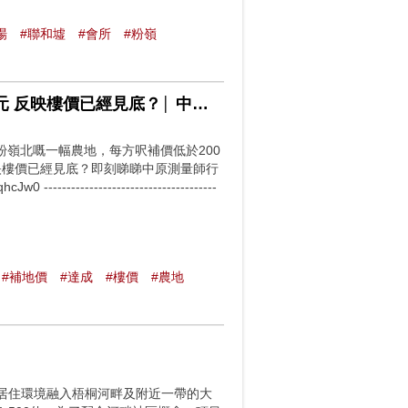
場
#聯和墟
#會所
#粉嶺
北部都會區一幅農地完成補地價 協議 樓面地價不足2000元 反映樓價已經見底？│ 中原測量師行
嶺北嘅一幅農地，每方呎補價低於200
映樓價已經見底？即刻睇睇中原測量師行
----------------------------------
#補地價
#達成
#樓價
#農地
目，居住環境融入梧桐河畔及附近一帶的大