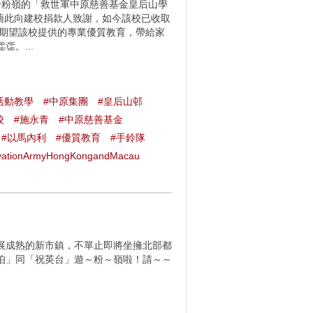
位於粉嶺的「救世軍中原慈善基金皇后山學
，藉此向建校捐款人致謝，如今該校已收取
表示期望該校提供的專業優質教育，帶給家
。...
活動教學
#中原集團
#皇后山邨
校
#施永青
#中原慈善基金
#以馬內利
#優質教育
#手鈴隊
vationArmyHongKongandMacau
展成熟的新市鎮，不單止即將坐擁北部都
伯」同「祝英台」遊～粉～嶺啦！請～～