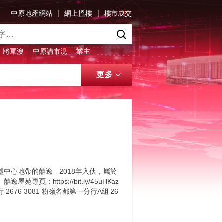
|
|
中原地產網站
網上搵樓
樓市成交
將軍澳
中原講市況
業主
更多
中心地帶的囍逸，2018年入伙，屬於
：https://bit.ly/45uHKaz
行 2676 3081 粉嶺名都第一分行A組 26