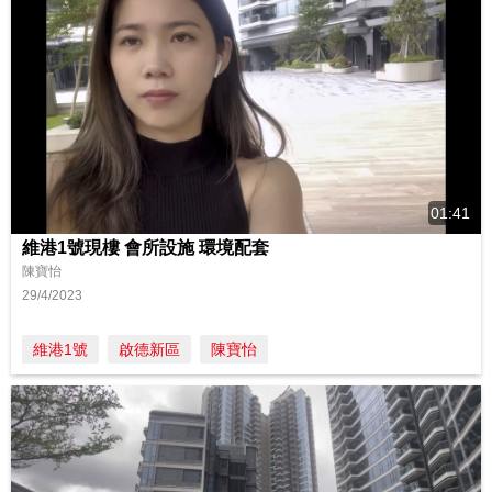
01:41
維港1號現樓 會所設施 環境配套
陳寶怡
29/4/2023
維港1號
啟德新區
陳寶怡