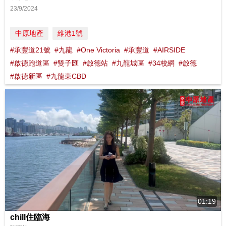
23/9/2024
中原地產
維港1號
#承豐道21號
#九龍
#One Victoria
#承豐道
#AIRSIDE
#啟德跑道區
#雙子匯
#啟德站
#九龍城區
#34校網
#啟德
#啟德新區
#九龍東CBD
01:19
chill住臨海