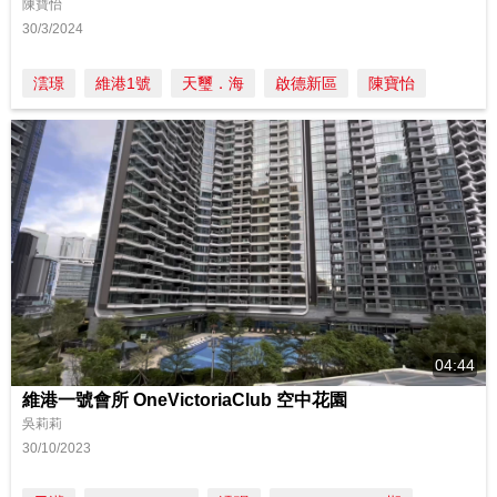
陳寶怡
30/3/2024
澐璟
維港1號
天璽．海
啟德新區
陳寶怡
04:44
維港一號會所 OneVictoriaClub 空中花園
吳莉莉
30/10/2023