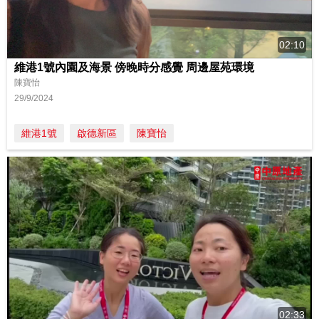
02:10
維港1號內園及海景 傍晚時分感覺 周邊屋苑環境
陳寶怡
29/9/2024
維港1號
啟德新區
陳寶怡
02:33