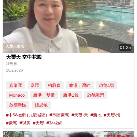
01:25
天璽天 空中花園
鍾思敏
28/2/2026
嘉峯匯
嘉匯
柏蔚森
維港．灣畔
啟德1號
Monaco
維港．雙鑽
維港1號
啟德海灣
啟德新區
鍾思敏
#中學校網 (九龍城區)
#市區豪宅
#天璽‧天
#新地
#天璽‧海
#豪宅
#現房
#天璽
#34校網