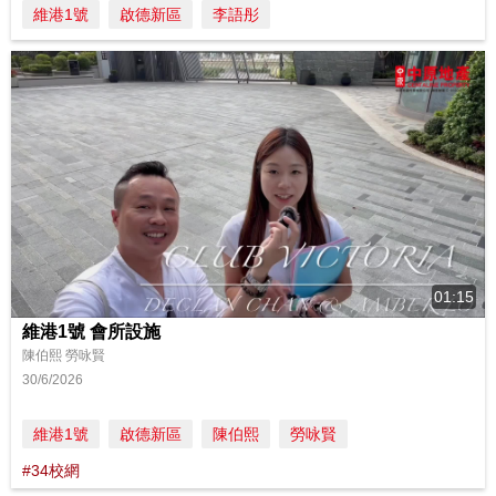
維港1號
啟德新區
李語彤
01:15
維港1號 會所設施
陳伯熙 勞咏賢
30/6/2026
維港1號
啟德新區
陳伯熙
勞咏賢
#34校網