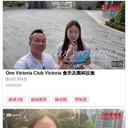
01:15
One Victoria Club Victoria 會所及園林設施
陳伯熙 勞咏賢
29/6/2026
維港1號
啟德新區
陳伯熙
勞咏賢