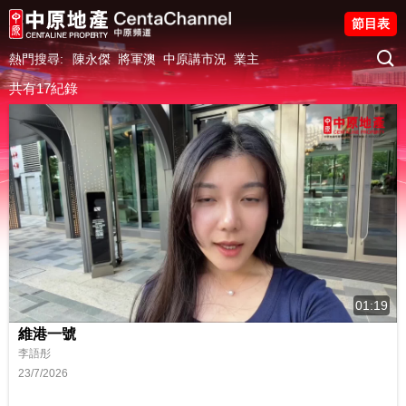
節目表
熱門搜尋:
陳永傑
將軍澳
中原講市況
業主
共有17紀錄
01:19
維港一號
李語彤
23/7/2026