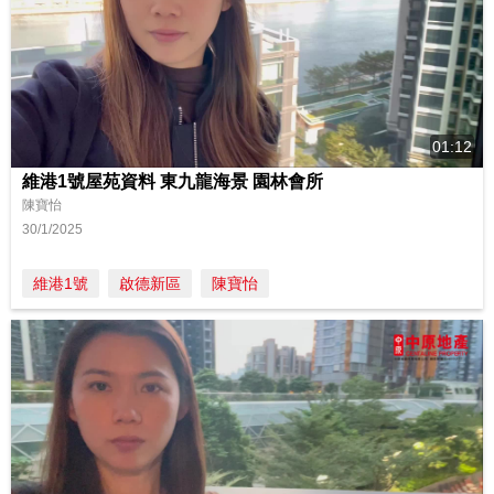
01:12
維港1號屋苑資料 東九龍海景 園林會所
陳寶怡
30/1/2025
維港1號
啟德新區
陳寶怡