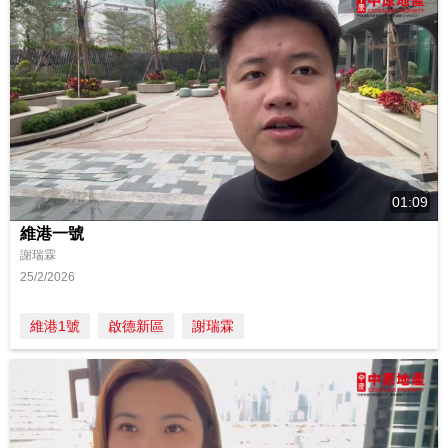
01:09
維港一號
謝瑞霖
25/2/2026
維港1號
啟德新區
謝瑞霖