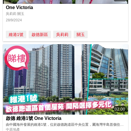
One Victoria
吳莉莉 關玉
28/9/2024
維港1號
啟德新區
吳莉莉
關玉
02:00
啟德 維港1號 One Victoria
由中國海外發展的維港1號，位於啟德跑道區中央位置，屬海灣半島首個住宅項目，部份單位可享維港內海景致。項目由高座及低座組成，提供約1,059個單位。間隔涵蓋1房至4房，實用面積由300多至1,700多平方呎不等，包括少量連天台特色單位。當中低座全屬4房4套千呎大宅，別具氣派。 同區筍盤：https://bit.ly/4ctQgrj 鄰近中原地產分行: 啟德新區尚．珒溋分行A組 2286 077...
中原地產