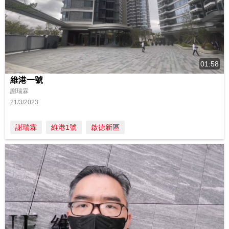
01:58
維港一號
謝瑞霖
21/3/2023
謝瑞霖
維港1號
啟德新區