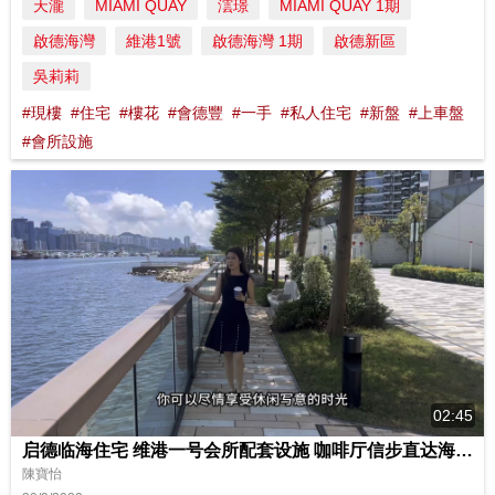
天瀧
MIAMI QUAY
澐璟
MIAMI QUAY 1期
啟德海灣
維港1號
啟德海灣 1期
啟德新區
吳莉莉
#現樓
#住宅
#樓花
#會德豐
#一手
#私人住宅
#新盤
#上車盤
#會所設施
02:45
启德临海住宅 维港一号会所配套设施 咖啡厅信步直达海滨长廊
陳寶怡