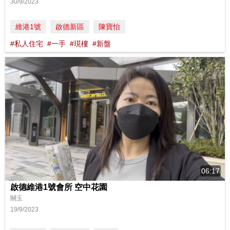
30/9/2023
維港1號
啟德新區
陳寶怡
#私人住宅
#一手
#現樓
#新盤
06:17
啟德維港1號會所 空中花園
關玉
19/9/2023