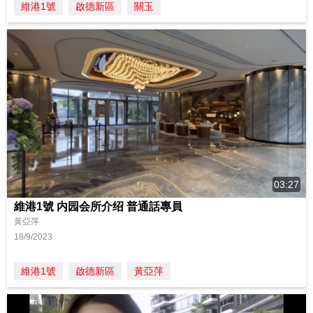
維港1號
啟德新區
關玉
03:27
維港1號 内园会所介绍 普通話專員
黃亞萍
18/9/2023
維港1號
啟德新區
黃亞萍