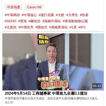
中原地產
Caine Hill
#中環碼頭
#中環核心
#遮打花園
#大館
#大學生
#恒基
#SOHO
#置地
#蘭桂坊
#港鐵中環站
#香港動植物公園
#元創坊
#中環街市
#開放式
#港鐵香港站
#1房
#IFC
06:43
2024年5月14日 工商舖專家 中環皇九全層3.1億沽
中環甲級寫字樓又出現大手成交，皇后大道中九號29樓全層啱啱以3.1億元易手，呢座大廈曾創出香港寫字樓呎價最高紀錄，想知道呢座大廈嘅歷史同矚目成交？即刻去片睇潘總嘅分析啦！ 講者: 中原工商舖董事總經理 潘志明先生
潘志明