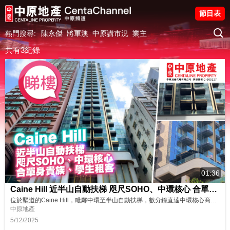
節目表
熱門搜尋:
陳永傑
將軍澳
中原講市況
業主
共有3紀錄
01:36
Caine Hill 近半山自動扶梯 咫尺SOHO、中環核心 合單身貴族 學生租客
位於堅道的Caine Hill，毗鄰中環至半山自動扶梯，數分鐘直達中環核心商業區及著名的SOHO區，適合愛Chill一族。Caine Hill提供約187個實用面積由160多至逾400平方呎的單位，間隔包括開放式及一房，部分單位連平台；適合單身貴族或大學生居住。 Caine-Hill屋苑專頁：https://bit.ly/4oACec2 更多西半山區筍盤：https://bit.ly/4pLqf...
中原地產
5/12/2025