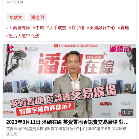
14/5/2024
黎啟文
潘志明
#工商舖專家
#中環
#大手成交
#寫字樓
#美國銀行中心
#置地
#皇后大道中九號
10:04
2023年8月11日 潘總在線 英資置地否認賣交易廣場 對寫字樓有咩啟示?尖沙咀乙廈平售對同區呎價有冇影響
英資置地否認賣交易廣場對寫字樓有咩啟示? | 尖沙咀乙廈平售對同區呎價有冇影響? | 【潘總在線】| 中原工商舖 | 20230811 (粵) 近日市傳英資置地以160億放售交易廣場第3座，置地亦澄清無計劃出售物業，消息對甲級商廈有咩啟示呢?投資者入市有咩考慮？ 另外，尖沙咀柯士甸路28號全幢小型商廈，最近以約1.38億元沽出，呎價大減，屬市場罕有，到底對同區乙廈有咩影響呢？ 講者:...
潘志明