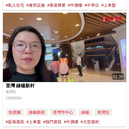
#私人住宅
#會所設施
#香港興業
#中價樓
#中單位
#上車盤
01:35
荃灣 綠楊新村
黃潤兒
29/5/2026
怡景園
綠楊新邨
荃灣市中心
綠楊
黃潤兒
#藍籌屋苑
#上車盤
#熱門屋苑
#中價樓
#大型屋村