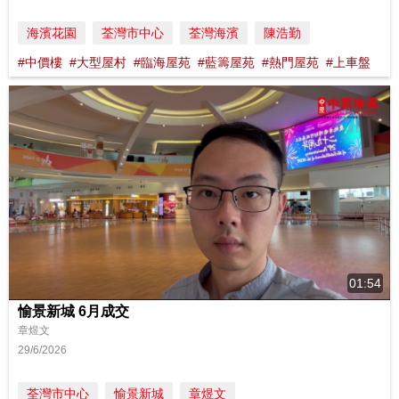
海濱花園
荃灣市中心
荃灣海濱
陳浩勤
#中價樓
#大型屋村
#臨海屋苑
#藍籌屋苑
#熱門屋苑
#上車盤
01:54
愉景新城 6月成交
章煜文
29/6/2026
荃灣市中心
愉景新城
章煜文