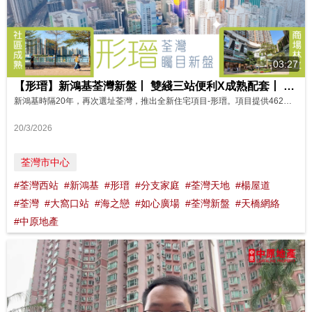
03:27
【形瑨】新鴻基荃灣新盤丨 雙綫三站便利X成熟配套丨 分支家庭優選 影片來源：FINANCE 730
新鴻基時隔20年，再次選址荃灣，推出全新住宅項目-形瑨。項目提供462伙，標準戶型涵蓋1房至3房，主打2房間隔，另設特色單位，相信會成為年輕人士及分支家庭的優選。項目基座特設兩層會所，備有多元設施。 形瑨享有港鐵荃灣西站、荃灣站以及大窩口站，三站雙綫優勢。周邊商場林立，又鄰近荃灣楊屋道「三寶」成熟住宅區，生活配套齊全。荃灣區內天橋網絡四通八達，海濱環境秀麗，社區發展完善，舒逸宜居。 資料來源：...
20/3/2026
荃灣市中心
#荃灣西站
#新鴻基
#形瑨
#分支家庭
#荃灣天地
#楊屋道
#荃灣
#大窩口站
#海之戀
#如心廣場
#荃灣新盤
#天橋網絡
#中原地產