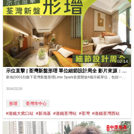
02:14
示位直擊 | 荃灣新盤形瑨 單位細節設計周全 影片來源：FINANCE 730
新地(00016)旗下荃灣新盤形瑨Lime Spark首度開放4個示範單位，包括一房間隔及兩房間隔，當中18樓M室連裝修，屬2房間隔，實用面積393平方呎，糅合採禪意與現代簡約風格設計概念，回應當代都市人對寧靜、舒適及質感生活的追求。 整體室內設計採用天然石材與木材為空間基調，客廳的電視牆以大面積米色天然石材作為背景基底，加入木質及金屬元素點綴，塑造出立體而富節奏的層次感。此外，客廳及飯廳與露台...
30/4/2026
形瑨
荃灣市中心
#港鐵大窩口站
#新鴻基
#港鐵荃灣站
#荃灣
#港鐵荃灣西站