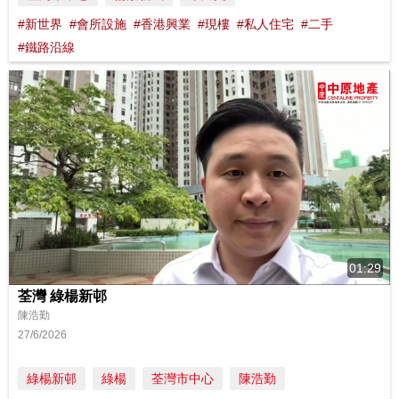
#新世界
#會所設施
#香港興業
#現樓
#私人住宅
#二手
#鐵路沿線
01:29
荃灣 綠楊新邨
陳浩勤
27/6/2026
綠楊新邨
綠楊
荃灣市中心
陳浩勤