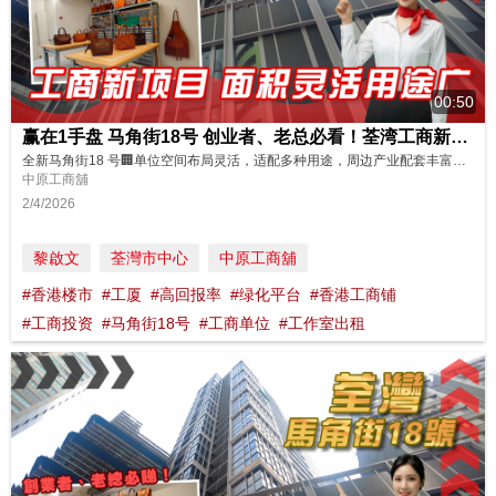
00:50
赢在1手盘 马角街18号 创业者、老总必看！荃湾工商新项目 面积灵活用途广
全新马角街18 号🏢单位空间布局灵活，适配多种用途，周边产业配套丰富，无论是自用办公、轻型生产还是仓储用途，都具备良好适配性！快速带你参观这个全新工商项目，现正火热招商中🔥🔥老板们想进驻这里？马上联络我们吧！ 你心目中的理想工商物业有哪些关键要素？🤔欢迎留言分享你的具体需求，一起探讨合适的选择！ 更多笋盘立即点👇 https://oir.centanet.com/?logging=YT...
中原工商舖
2/4/2026
黎啟文
荃灣市中心
中原工商舖
#香港楼市
#工厦
#高回报率
#绿化平台
#香港工商铺
#工商投资
#马角街18号
#工商单位
#工作室出租