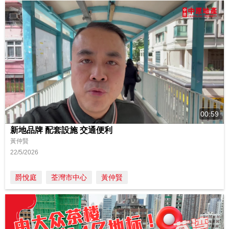
00:59
新地品牌 配套設施 交通便利
黃仲賢
22/5/2026
爵悅庭
荃灣市中心
黃仲賢