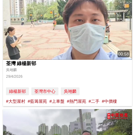
00:58
荃灣 綠楊新邨
吳翊麟
29/4/2026
綠楊新邨
荃灣市中心
吳翊麟
#大型屋村
#藍籌屋苑
#上車盤
#熱門屋苑
#二手
#中價樓