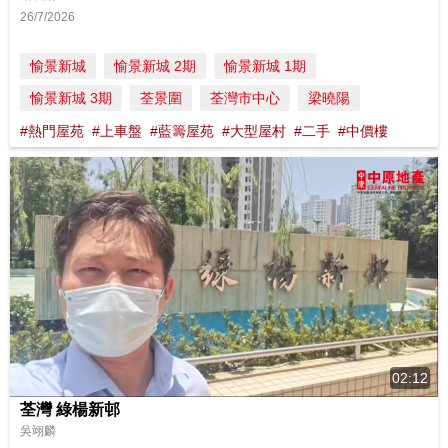
26/7/2026
愉景新城
愉景新城 2期
愉景新城 1期
愉景新城 3期
荃景圍
荃灣市中心
梁曉陽
#熱門屋苑
#上車盤
#藍籌屋苑
#大型屋村
#二手
#中價樓
02:12
荃灣 綠楊新邨
吳翊麟