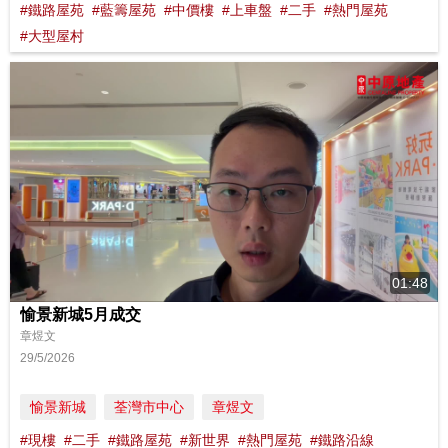
#鐵路屋苑
#藍籌屋苑
#中價樓
#上車盤
#二手
#熱門屋苑
#大型屋村
01:48
愉景新城5月成交
章煜文
29/5/2026
愉景新城
荃灣市中心
章煜文
#現樓
#二手
#鐵路屋苑
#新世界
#熱門屋苑
#鐵路沿線