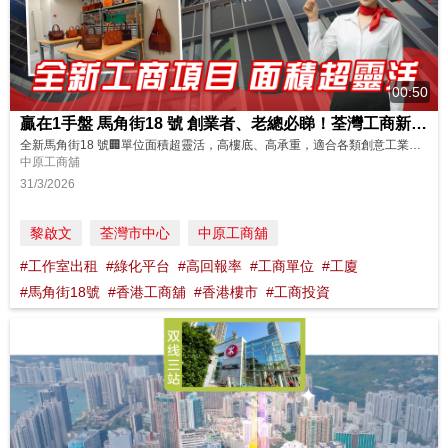
00:50
贏在1手盤 馬角街18 號 創業者、老總必睇！荃灣工商新盤 面積超靈活
全新馬角街18 號🏢單位面積超靈活，高樓底、高承重，適合各類創意工業，配套超完善！快速帶你參觀呢個全新工商項目，現正火熱招租中🔥🔥老闆們想進駐呢度？即刻搵我地啦！ 即刻Click入中原工商舖 網站，搵你嘅心水靚盤！ https://oir.centanet.com/?logging=CC 物業編號 : 18MKS 廣告日期 : 31/3/2026 物業成交持續更新，銷售狀態以中原(工商舖...
中原工商舖
31/3/2026
黎啟文
荃灣市中心
中原工商舖
#工作室出租
#綠化平台
#高回報率
#工商單位
#工廈
#馬角街18號
#香港工商舖
#香港樓市
#工商投資