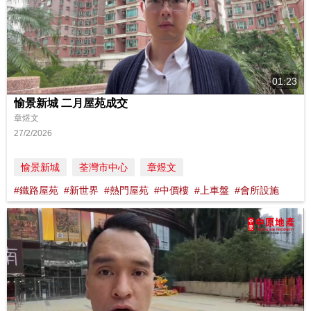
01:23
愉景新城 二月屋苑成交
章煜文
27/2/2026
愉景新城
荃灣市中心
章煜文
#鐵路屋苑
#新世界
#熱門屋苑
#中價樓
#上車盤
#會所設施