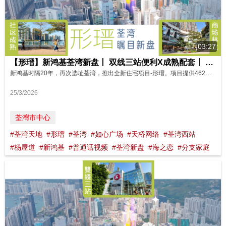
03:27
【形瑨】新鸿基荃湾新盘丨 双线三站便利X成熟配套丨 分支家庭优选（普通话） 影片来源:FINANCE 730
新鸿基时隔20年，再次选址荃湾，推出全新住宅项目-形瑨。项目提供462套，标准户型涵盖1房到3房，主打2房，另有特色户型，相信会成为年轻人士及小家庭的优选。项目基座有两层会所，备有多元设施。 形瑨享有港铁荃湾西站、荃湾站以及大窝口站，三站双线优势。周边商场林立，又邻近荃湾杨屋道「三宝」成熟住宅区，生活配套齐全。荃湾区内天桥网络四通八达，海滨环境秀丽，社区发展完善，舒逸宜居。 资料来源: FIN...
25/3/2026
荃灣市中心
#荃湾天地
#形瑨
#荃湾
#如心广场
#天桥网络
#荃湾西站
#杨屋道
#新鸿基
#普通话视频
#荃湾新盘
#海之恋
#分支家庭