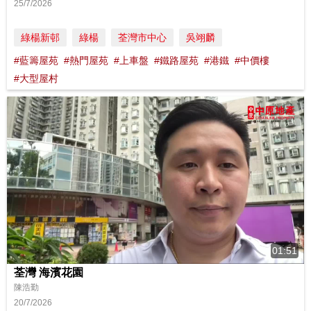
25/7/2026
綠楊新邨
綠楊
荃灣市中心
吳翊麟
#藍籌屋苑
#熱門屋苑
#上車盤
#鐵路屋苑
#港鐵
#中價樓
#大型屋村
01:51
荃灣 海濱花園
陳浩勤
20/7/2026