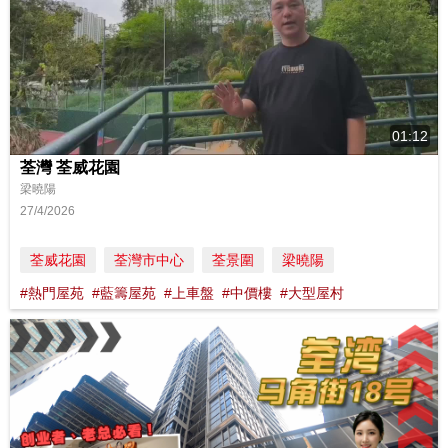
01:12
荃灣 荃威花園
梁曉陽
27/4/2026
荃威花園
荃灣市中心
荃景圍
梁曉陽
#熱門屋苑
#藍籌屋苑
#上車盤
#中價樓
#大型屋村