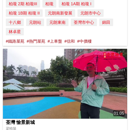
柏瓏 2期 柏瓏III
柏瓏
柏瓏 1A期 柏瓏 I
柏瓏 1B期 柏瓏 II
元朗南新發展
元朗市中心
十八鄉
元朗站
元朗東南
荃灣市中心
錦田
林卓星
#鐵路屋苑
#熱門屋苑
#上車盤
#信和
#中價樓
01:05
荃灣 愉景新城
梁曉陽