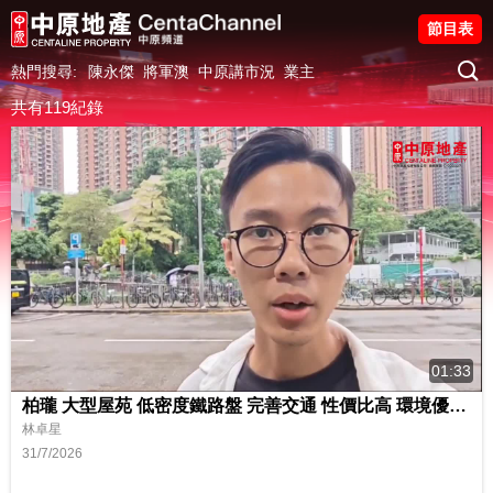
節目表
熱門搜尋:
陳永傑
將軍澳
中原講市況
業主
共有119紀錄
01:33
柏瓏 大型屋苑 低密度鐵路盤 完善交通 性價比高 環境優美 水世界
林卓星
31/7/2026