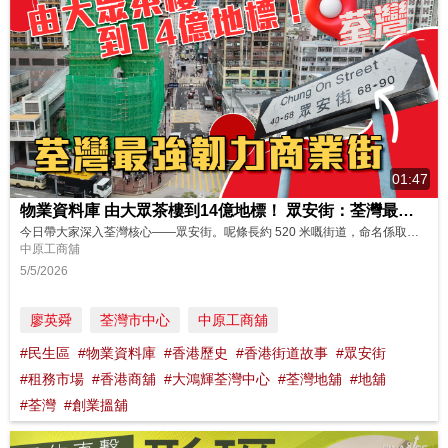
01:47
物業資料庫 由大眾茶樓到14億地標！ 眾安街：荃灣最強韌力商業街
今日帶大家深入荃灣核心——眾安街。呢條長約 520 米嘅街道，命名係取自 1930 年代「大眾茶樓」同「平安藥局」嘅名稱合併而成！舖位以民生商業為主，最大特色係舖位面積普遍較大，完全滿足區內居民嘅多元需求。 經歷多次經濟起伏，呢度人流始終保持穩定，印證咗佢喺荃灣無可撼動嘅商業地位！ 一齊睇下眾安街而家街舖咩價位👇 https://oir.centanet.com/all/search/...
中原工商舖
5/5/2026
廖英舜
荃灣市中心
中原工商舖
#民生區
#物業資料庫
#香港歷史
#香港街道故事
#眾安街
#租務市場
#香港商舖
#大鴻輝荃灣中心
#荃灣地舖
#地舖
#荃灣
#創業搵舖