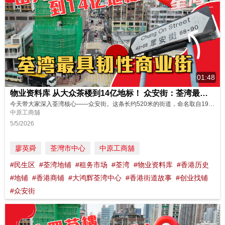
01:48
物业资料库 从大众茶楼到14亿地标！ 众安街：荃湾最具韧性商业街
今天带大家深入荃湾核心——众安街。这条长约520米的街道，命名取自1930年代“大众茶楼”和“平安药局”的名称合并而成。铺位以民生商业为主，最大特色是铺位面积普遍较大，完全满足区内居民的多元需求。 经历多次经济起伏，这里的人流始终保持稳定，印证了其在荃湾无可撼动的商业地位！ 一起来看看众安街现在街铺什么价位👇 https://oir.centanet.com/all/search/?ke...
中原工商舖
5/5/2026
廖英舜
荃灣市中心
中原工商舖
#民生区
#荃湾地铺
#租务市场
#荃湾
#物业资料库
#香港历史
#地铺
#香港商铺
#大鸿辉荃湾中心
#香港街道故事
#创业找铺
#众安街