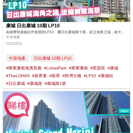
01:45
康城 日出康城 10期 LP10
由南豐與港鐵合作發展的LP10，屬日出康城第十期，屹立海角之端，絕大部份外圍單位均可享無阻擋海景。項目距離地標商場The LOHAS及港鐵康城站只有幾分鐘步程，盡享便捷的都市生活。 同區筍盤：https://bit.ly/48oTjhJ 鄰近中原地產分行: 將軍澳東港城分行B組 2703 0878 將軍澳廣場第一分行B組 2799 1163 將軍澳新都城1期第一分行B組 270...
中原地產
22/2/2024
中原地產
日出康城 10期 LP10
#將軍澳南海濱長廊
#LohasPark
#將軍澳南
#西貢區
#康城
#TheLOHAS
#新界東
#新界
#跨灣大橋
#LP10
#康城站
#日出康城
#康城路
#康城路1號