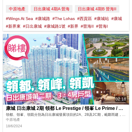
中原地產
日出康城 4期A 晉海
日出康城 4期B 晉海II
#Wings At Sea
#康城路
#The Lohas
#西貢區
#康城站
#康城
#新界東
#日出康城
#康城路1號
#新界
#晉海II
#晉海I
02:18
康城 日出康城 2期 領都 Le Prestige / 領峯 Le Prime / 領凱 La Splendeur
領都、領峯、領凱分別為日出康城發展項目的2A、2B及2C期，毗鄰而建，整個第二期合共10座大樓，提供約4,272個單位，當中以領都的規模最大。 同區筍盤：https://bit.ly/48oTjhJ 鄰近中原地產分行: 將軍澳東港城分行B組 2703 0878 將軍澳廣場第一分行B組 2799 1163 將軍澳新都城1期第一分行B組 2704 9128 將軍澳新都城1期第一分行A組 2704...
中原地產
18/6/2024