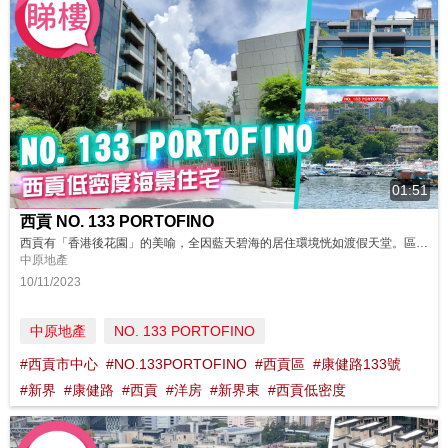
01:51
西貢 NO. 133 PORTOFINO
西貢有「香港後花園」的美喻，全因藍天碧海的居住環境恍如渡假天堂。區內新項目不多，近年最受矚目的莫過於2020年入伙、位於西貢市中心的低密度住宅項目NO. 133 PORTOFINO。 同區筍盤：https://bit.ly/3MyLv4r 鄰近中原地產分行: 馬鞍山豪宅迎海分行 2630 0999 沙田豪宅沙田廣場分行A組 2603 1182 沙田豪宅沙田站第二分行 2670 ...
中原地產
10/11/2023
中原地產
NO. 133 PORTOFINO
#西貢市中心
#NO.133PORTOFINO
#西貢區
#康健路133號
#新界
#康健路
#西貢
#洋房
#新界東
#西貢低密度