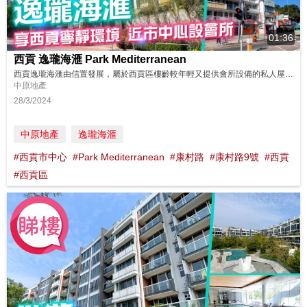
01:36
西貢 逸瓏海滙 Park Mediterranean
西貢逸瓏海滙由信置發展，屬於西貢區樓齡較年輕又提供會所設備的私人屋苑。物業位於環境恬靜且私隱度高的康村路，同時距離西貢市中心只有十多分鐘步程，不失起居生活便利。 同區筍盤：https://bit.ly/3MyLv4r 鄰近中原地產分行: 馬鞍山豪宅迎海分行 2630 0999 沙田豪宅沙田廣場分行A組 2603 1182 沙田豪宅沙田站第二分行 2670 8621 大圍豪宅盛薈第一分行A組 ...
中原地產
28/3/2024
中原地產
逸瓏海滙
#西貢市中心
#Park Mediterranean
#康村路
#康村路9號
#西貢
#西貢區