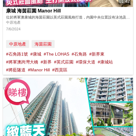
01:42
康城 海茵莊園 Manor Hill
位於將軍澳康城的海茵莊園以英式莊園風格打造，內園中央位置設有泳池及噴水池，兩旁為園景區，份外雅致。物業由兩座組成，提供超過1,500伙，當中超過9成為開放式及1房單位，適合上車人士。 同區筍盤：https://bit.ly/48oTjhJ 鄰近中原地產分行: 將軍澳東港城分行B組 2703 0878 將軍澳廣場第一分行B組 2799 1163 將軍澳新都城1期第一分行B組 2704 9128...
中原地產
7/6/2024
中原地產
海茵莊園
#石角路1號
#康城
#The LOHAS
#石角路
#新界東
#將軍澳跨灣大橋
#新界
#英式莊園
#環保大道
#康城站
#將藍隧道
#Manor Hill
#西貢區