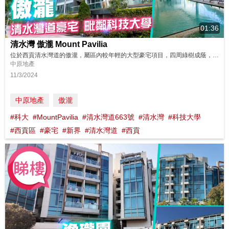
01:36
清水灣 傲瀧 Mount Pavilia
位於西貢清水灣道的傲瀧，屬區內較年輕的大型豪宅項目，四周綠樹成蔭，居住環境清幽且私隱度高。項目所在地勢較高，加上東面為香港科技大學校園，視野無阻，不少前排單位可以遠眺銀線灣海景，亦有不少單位可以飽覽翠綠山巒。 同區筍盤：https://bit.ly/3MyLv4r 鄰近中原地產分行: 馬鞍山豪宅迎海分行 2630 0999 沙田豪宅沙田廣場分行A組 2603 1182 沙田豪宅...
中原地產
11/3/2024
中原地產
傲瀧
#科大
#MountPavilia
#清水灣道663號
#清水灣
#科技大學
#西貢區
#豪宅
#新界
#清水灣道
#西貢