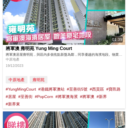
01:39
將軍澳 雍明苑 Yung Ming Court
將軍澳居屋雍明苑，與區內多個焦點新盤為鄰，同享優越的海濱地段。物業由兩座組成，提供約1,395伙，每層最多38戶，單位實用面積由200多至500多平方呎，多數單位不設固定間隔，另於B座設有少量連主人套房單位。 同區筍盤：https://bit.ly/481SWKc 鄰近中原地產分行: 將軍澳東港城分行B組 2703 0878 將軍澳廣場第一分行B組 2799 1163 將軍澳新...
中原地產
19/12/2023
中原地產
雍明苑
#YungMingCourt
#港鐵將軍澳站
#至善街5號
#西貢區
#寶邑路
#居屋
#至善街
#PopCorn
#將軍澳海濱
#將軍澳
#新界
#新界東