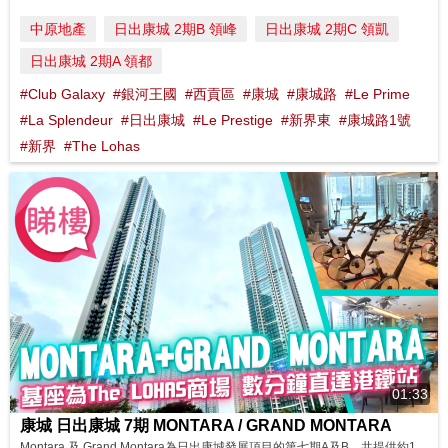
中原地產
日出康城 2期B 領峰
日出康城 2期C 領凱
日出康城 2期A 領都
#Club Galaxy
#銀河王國
#西貢區
#康城
#康城路
#Le Prime
#La Splendeur
#日出康城
#Le Prestige
#新界東
#康城路1號
#新界
#The Lohas
01:33
康城 日出康城 7期 MONTARA / GRAND MONTARA
Montara 及 Grand Montara為日出康城發展項目的第七期A及B，共提供約1,120個單位，位於大型商場The Lohas康城的上蓋，有獨立大堂連接商場。居民購物非常便利，而經商場通往港鐵康城站也快捷，加上將軍澳跨灣連接路已通車，往返外區相當便捷。 同區筍盤：https://bit.ly/48oTjhJ 鄰近中原地產分行: 將軍澳東港城分行B組 2703 0878 將軍澳廣場第...