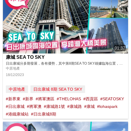
01:37
康城 SEA TO SKY
日出康城分多期發展，各有優勢，其中第8期SEA TO SKY雄據臨海位置，坐擁一線海景，兼享將軍澳跨灣大橋美景。此外，由SEA TO SKY步行至港鐵康城站只需要數分鐘，盡享鐵路便利。 同區筍盤：https://bit.ly/48oTjhJ 鄰近中原地產分行: 將軍澳東港城分行B組 2703 0878 將軍澳廣場第一分行B組 2799 1163 將軍澳新都城1期第一分行B組 2...
中原地產
18/12/2023
中原地產
日出康城 8期 SEA TO SKY
#新界東
#新界
#將軍澳區
#THELOHAS
#西貢區
#SEATOSKY
#日出康城
#將軍澳
#康城路1號
#康城路
#康城
#lohaspark
#港鐵康城站
#日出康城8期