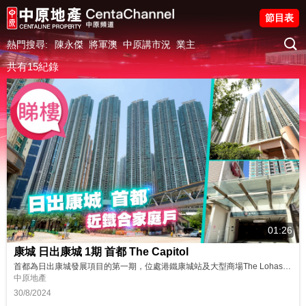
節目表
熱門搜尋:
陳永傑
將軍澳
中原講市況
業主
共有15紀錄
01:26
康城 日出康城 1期 首都 The Capitol
首都為日出康城發展項目的第一期，位處港鐵康城站及大型商場The Lohas旁，相距約2、3分鐘步程，一站可到將軍澳站另一大型商場Popcorn，加上將軍澳跨灣連接路通車，首都的對外交通亦更便捷。 同區筍盤：https://bit.ly/48oTjhJ 鄰近中原地產分行: 將軍澳東港城分行B組 2703 0878 將軍澳廣場第一分行B組 2799 1163 將軍澳新都城1期第一分行B組 270...
中原地產
30/8/2024