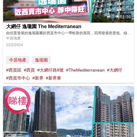
01:36
大網仔 逸瓏園 The Mediterranean
由信置發展的逸瓏園屬於西貢市中心一帶較新的屋苑，四周發展密度低、綠樹為伴，居住環境舒適兼享較高的私隱度。項目距離海旁不遠，個別單位可以欣賞海景。 同區筍盤：https://bit.ly/3MyLv4r 鄰近中原地產分行: 馬鞍山豪宅迎海分行 2630 0999 沙田豪宅沙田廣場分行A組 2603 1182 沙田豪宅沙田站第二分行 2670 8621 大圍豪宅盛薈第一分行A組 ...
中原地產
22/2/2024
中原地產
逸瓏園
#西貢區
#西貢
#大網仔路8號
#TheMediterranean
#大網仔
#西貢市中心
#新界
#新界東