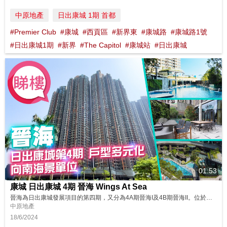
中原地產
日出康城 1期 首都
#Premier Club
#康城
#西貢區
#新界東
#康城路
#康城路1號
#日出康城1期
#新界
#The Capitol
#康城站
#日出康城
01:53
康城 日出康城 4期 晉海 Wings At Sea
晉海為日出康城發展項目的第四期，又分為4A期晉海I及4B期晉海II。位於日出康城的南端，西南面向海，各座的A、B單位可享不同程度的海景，不少更為內園池海景。 同區筍盤：https://bit.ly/48oTjhJ 鄰近中原地產分行: 將軍澳東港城分行B組 2703 0878 將軍澳廣場第一分行B組 2799 1163 將軍澳新都城1期第一分行B組 2704 9128 將軍澳新都城1期第一分行...
中原地產
18/6/2024