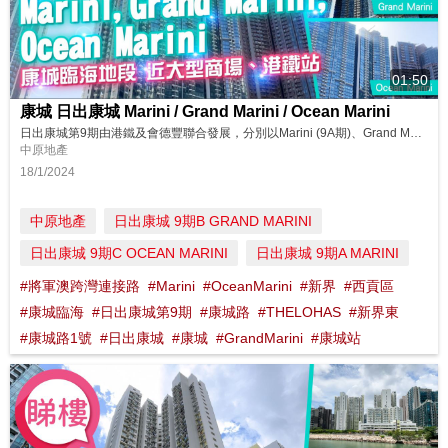
01:50
康城 日出康城 Marini / Grand Marini / Ocean Marini
日出康城第9期由港鐵及會德豐聯合發展，分別以Marini (9A期)、Grand Marini (9B期) 及Ocean Marini (9C期) 命名。項目佔據有利的臨海地段，約半數單位可以飽覽迷人海景，加上玻璃幕牆設計，外型時尚，引景入室。 同區筍盤：https://bit.ly/48oTjhJ 鄰近中原地產分行: 將軍澳東港城分行B組 2703 0878 將軍澳廣場第一分行...
中原地產
18/1/2024
中原地產
日出康城 9期B GRAND MARINI
日出康城 9期C OCEAN MARINI
日出康城 9期A MARINI
#將軍澳跨灣連接路
#Marini
#OceanMarini
#新界
#西貢區
#康城臨海
#日出康城第9期
#康城路
#THELOHAS
#新界東
#康城路1號
#日出康城
#康城
#GrandMarini
#康城站