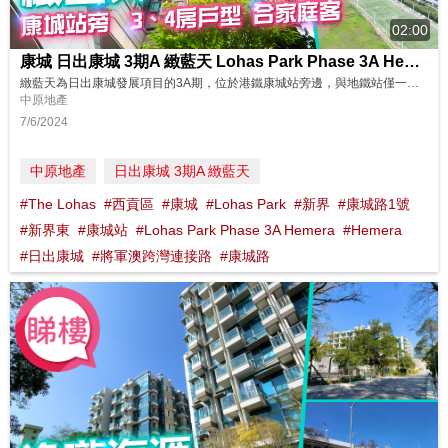
02:00
康城 日出康城 3期A 緻藍天 Lohas Park Phase 3A Hemera
緻藍天為日出康城發展項目的3A期，位於港鐵康城站旁邊，與地鐵站僅一至兩分鐘步距。康城站亦設有公共運輸交匯處，提供多條巴士線來往各區。而將軍澳跨灣連接路在2022年底通車之後，日出康城對外交通更為方便。 同區筍盤：https://bit.ly/48oTjhJ 鄰近中原地產分行: 將軍澳東港城分行B組 2703 0878 將軍澳廣場第一分行B組 2799 1163 將軍澳新都城1期第一分行B組 ...
中原地產
7/6/2024
中原地產
日出康城 3期A 緻藍天
#The Lohas
#西貢區
#康城
#Lohas Park
#新界
#康城路1號
#新界東
#康城站
#Lohas Park Phase 3A Hemera
#Hemera
#日出康城
#將軍澳跨灣連接路
#康城路