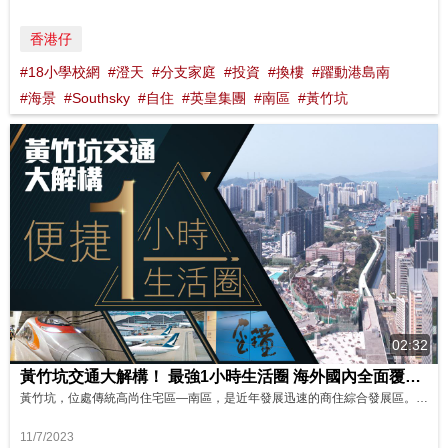
香港仔
#18小學校網
#澄天
#分支家庭
#投資
#換樓
#躍動港島南
#海景
#Southsky
#自住
#英皇集團
#南區
#黃竹坑
02:32
黃竹坑交通大解構！ 最強1小時生活圈 海外國內全面覆蓋 #港島南岸 影片來源 : FINANCE 730
黃竹坑，位處傳統高尚住宅區—南區，是近年發展迅速的商住綜合發展區。不但擁有寧靜優質環境，交通亦相當便利！ 自港鐵南港島綫通車，黃竹坑交通網絡進一步升級。透過港鐵出行，無論是港九新界﹑國內，甚至是海外，都能夠迅速接軌。 優越豪宅地段，加上全面的便捷交通網，令黃竹坑如虎添翼，成為更具價值的宜居國度。
11/7/2023