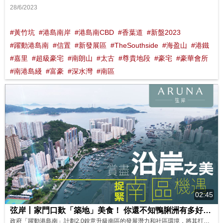
28/6/2023
#黃竹坑
#港島南岸
#港島南CBD
#香葉道
#新盤2023
#躍動港島南
#信置
#新發展區
#TheSouthside
#海盈山
#港鐵
#嘉里
#超級豪宅
#南朗山
#太古
#尊貴地段
#豪宅
#豪華會所
#南港島綫
#富豪
#深水灣
#南區
02:45
弦岸丨家門口歎「築地」美食！ 你還不知鴨脷洲有多好住？ 影片來源： FINANCE 730
政府「躍動港島南」計劃2.0銳意升級南區的發展潛力和社區環境，將其打造爲宜居宜樂的地區。弦岸所在的鴨脷洲擁攬海陸清幽景致，加上區内文化消閒設施不斷提升，以及黃竹坑商貿區發展蓬勃，還有「港版築地」加持！物業潛力LEVEL UP。 弦岸提供105伙，主打開放式及1房單位。項目坐落區内核心鴨脷洲大街一帶，配套完善，民生便利。鄰近港鐵利東站的優越選址，與港島CBD緊密相連，不論自住或投資都值得考慮。