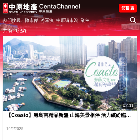
節目表
熱門搜尋:
陳永傑
將軍澳
中原講市況
業主
共有11紀錄
02:11
【Coasto】港島南精品新盤 山海美景相伴 活力繽紛臨海生活 影片來源 : FINANCE 730
19/2/2025