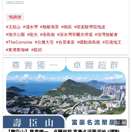
18/11/2022
鴨脷洲
#玉桂山
#淺水灣
#無敵海景
#南區
#前駕駛學院地皮
#海洋公園
#龍光
#港島南
#深水灣哥爾夫球場
#深灣遊艇會
#TheCorniche
#分層大宅
#合景泰富
#躍動港島南
#百億地王
#東博寮海峽
#凱玥
02:46
【壽臣山】尊貴獨一、卓爾超群 富豪名流聚居地 #躍動港島南