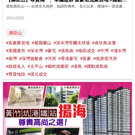
港島壽臣山——自挾非凡地勢，低調而傳奇。 長久以來，獲城中一眾富豪巨擘、士紳名流聚居的顯貴傳承， 從未撼動，足證眼界超群。 看準機會，擇地為鄰—— 即便今天新晉，明日永鑄經典。
10/11/2022
壽臣山
#富豪聚居地
#紫羅蘭山
#深水灣哥爾夫球場
#舂坎角泳灘
#美國會所
#深水灣
#豪宅
#港島南
#南區成交
#中灣
#淺水灣
#南灣
#深灣遊艇會
#洋房
#香港豪宅
#富豪
#低密度洋房
#政經名人
#太平山
#鄉村俱樂部
#港島
#躍動港島南
#尊貴地段
#億元成交