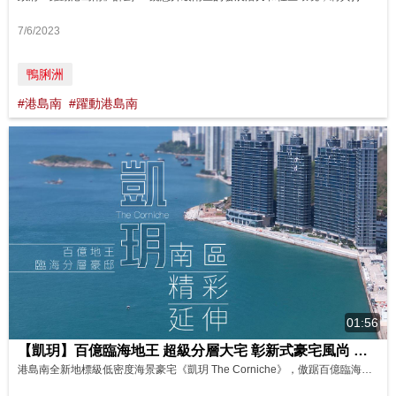
7/6/2023
鴨脷洲
#港島南
#躍動港島南
01:56
【凱玥】百億臨海地王 超級分層大宅 彰新式豪宅風尚 影片來源 : FINANCE 730
港島南全新地標級低密度海景豪宅《凱玥 The Corniche》，傲踞百億臨海地段，背靠翠綠山巒、前臨東博寮海峽無敵海景，隱私度極高。項目提供295伙分層大宅，標準單位實用面積由1,393至3,635平方呎，複式單位實用面積更達6,866-9,663平方呎，屬區內罕有。《凱玥》寸步繁華，傲享南區每個精彩延伸。驅車瞬達黃竹坑商貿區、未來大型商場The Southside、海洋公園及度假酒店群。