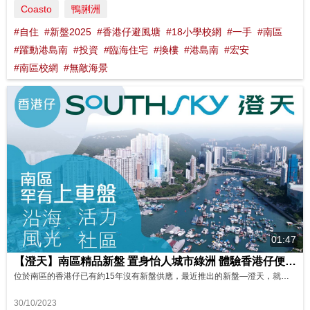
Coasto
鴨脷洲
#自住
#新盤2025
#香港仔避風塘
#18小學校網
#一手
#南區
#躍動港島南
#投資
#臨海住宅
#換樓
#港島南
#宏安
#南區校網
#無敵海景
01:47
【澄天】南區精品新盤 置身怡人城市綠洲 體驗香港仔便捷生活 影片來源：FINANCE 730
位於南區的香港仔已有約15年沒有新盤供應，最近推出的新盤—澄天，就能滿足到一眾區內分支家庭的住屋需要，讓人引頸以待。 坐落香港仔舊大街的澄天，共有110伙，實用面積由245至881平方呎，間隔涵蓋1至3房，預料部分中高層單位可望港島南⼀帶海景，景色怡人。 澄天除了坐擁得天獨厚的地利環境，交通亦相當便利，成為進駐南區的上車之選。
30/10/2023