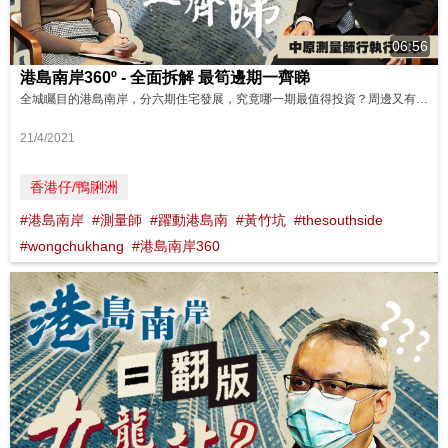
06:56
港島南岸360º - 全面拆解 最筍邊期一齊睇
全城矚目的港島南岸，分六期住宅發展，究竟哪一期最值得投資？周邊又有甚麼套配為項目「加持」？
21/4/2021
香港仔/鴨脷洲
#港島南岸
#測量師
#躍動港島南
#黃竹坑
#thesouthside
#wongchukhang
#港島南岸360