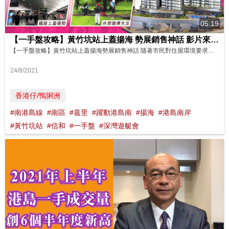
05:19
【一手盤攻略】黃竹坑站上蓋揚海 勢展銷售神話 影片來源: on.cc東網專訊
【一手盤攻略】黃竹坑站上蓋揚海勢展銷售神話 隨著市民對住屋環境要求愈來愈高，低密度發展社區物業持續備受追捧，其中以南區最為搶手！區內綠化休憩空間充足外，環境相當清幽，加上區內名校林立，本地以至國際名校都有得揀，因此吸引不少家長客遷入，令區內樓價水漲船高。 區內持續缺盤，加上食正南港島線效應，因此黃竹坑港鐵站上蓋1期住宅項目，早前推出時銷情接連報捷，相信接下來登場的2期揚海將再掀搶購戰。...
24/8/2021
香港仔/鴨脷洲
#南港島線
#南區
#嘉里
#躍動港島南
#揚海
#港島南岸
#黃竹坑站
#信和
#一手盤
#深灣遊艇會