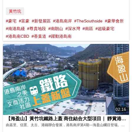
黃竹坑
#豪宅
#富豪
#新發展區
#港島南岸
#TheSouthside
#豪華會所
#南港島綫
#尊貴地段
#南朗山
#深水灣
#南區
#超級豪宅
#港島南CBD
#香葉道
#躍動港島南
02:16
【海盈山】黃竹坑鐵路上蓋 商住結合大型項目｜ 靜賞港島南岸之美 影片來源 : FINANCE 730
由嘉里、信置、太古、港鐵聯合發展，港島南岸第4期—海盈山矚目登場。坐落黃竹坑站上蓋，配合政府「躍動港島南」計劃，區內發展潛力指日可待。 海盈山共有2座，提供800伙，實用面積由351至2,291平方呎，間隔涵蓋1至4房。項目分為4A﹑4B期發展，分別涉及432及368伙，會先推出4A期應市，海盈山4A期實用面積由351至1,847平方呎，部分單位可以望到南朗山山景，或者綠化內園景色。 ...