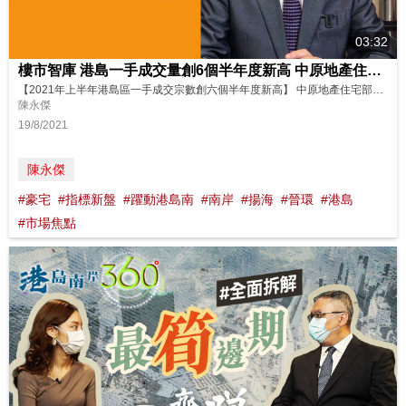
03:32
樓市智庫 港島一手成交量創6個半年度新高 中原地產住宅部總裁
【2021年上半年港島區一手成交宗數創六個半年度新高】 中原地產住宅部總裁陳永傑 疫情漸趨穩定，經濟復甦，政府統計處最新公布4月至6月經季節性調整的失業率回落至5.5%。環球量化寬鬆政策及低息環境持續，吸引不少資金流入豪宅市場，豪宅交投持續上揚。 2021年上半年錄得最多買賣登記價值二千萬元以上的的豪宅屋苑是黃竹坑站港島南岸第一期晉環，錄268宗，總值78.65億元。晉環熱賣可...
陳永傑
19/8/2021
陳永傑
#豪宅
#指標新盤
#躍動港島南
#南岸
#揚海
#晉環
#港島
#市場焦點