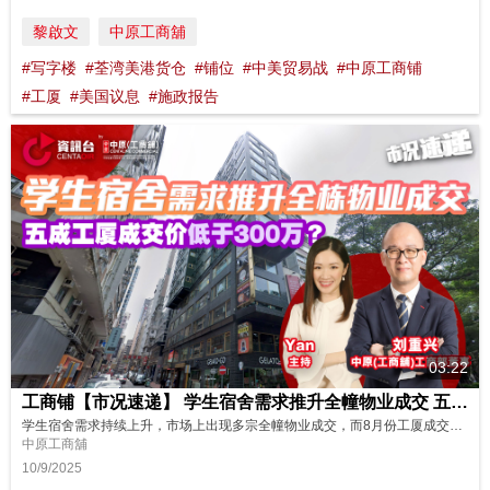
黎啟文
中原工商舖
#写字楼
#荃湾美港货仓
#铺位
#中美贸易战
#中原工商铺
#工厦
#美国议息
#施政报告
03:22
工商铺【市况速递】 学生宿舍需求推升全幢物业成交 五成工厦成交价低于300万？ 8月份工商铺数据
学生宿舍需求持续上升，市场上出现多宗全幢物业成交，而8月份工厦成交金额仅约6亿元，原来有5成工厦成交价低于300万元，立即看看最新分析及展望！ 主持: Yan
中原工商舖
10/9/2025