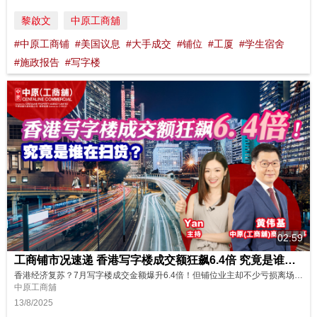
黎啟文
中原工商舖
#中原工商铺
#美国议息
#大手成交
#铺位
#工厦
#学生宿舍
#施政报告
#写字楼
02:59
工商铺市况速递 香港写字楼成交额狂飙6.4倍 究竟是谁在扫货？ 7月份工商铺数据
香港经济复苏？7月写字楼成交金额爆升6.4倍！但铺位业主却不少亏损离场！究竟是谁在疯狂扫货？GDP增长超预期能否带动工商铺市场？最新数据、重点分析+未来走势预测，立即点击观看，把握投资先机！🔥 订阅频道，获取更多信息！ 主持: Yan
中原工商舖
13/8/2025