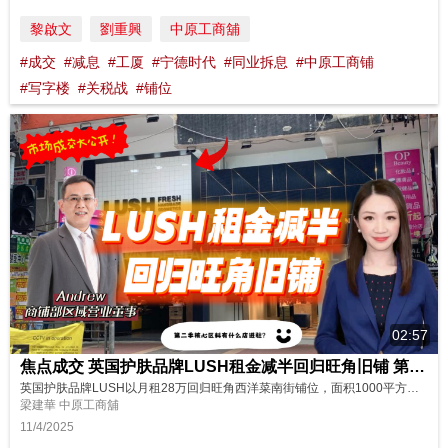
黎啟文
劉重興
中原工商舖
#成交
#减息
#工厦
#宁德时代
#同业拆息
#中原工商铺
#写字楼
#关税战
#铺位
02:57
焦点成交 英国护肤品牌LUSH租金减半回归旺角旧铺 第二季核心区铺位会有什么进驻?
英国护肤品牌LUSH以月租28万回归旺角西洋菜南街铺位，面积1000平方尺，阁楼750平方尺。LUSH曾租用此铺，租金较2019年大幅下降一半。旺角核心区铺位租赁持续升温，预计第二季会有有哪类型店铺入驻呢? 立即看片!记得订阅、赞好及分享！ 嘉宾: 中原工商铺商铺部区域营业董事Andrew 主持: Yan
梁建華 中原工商舖
11/4/2025