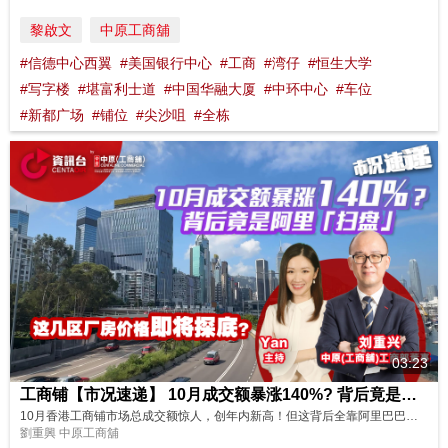
黎啟文
中原工商舖
#信德中心西翼
#美国银行中心
#工商
#湾仔
#恒生大学
#写字楼
#堪富利士道
#中国华融大厦
#中环中心
#车位
#新都广场
#铺位
#尖沙咀
#全栋
03:23
工商铺【市况速递】 10月成交额暴涨140%? 背后竟是阿里“扫盘”！ 这几区厂房价格即将探底?
10月香港工商铺市场总成交额惊人，创年内新高！但这背后全靠阿里巴巴与蚂蚁科技一笔约72亿的巨额交易撑起？虽然整体市场观望气氛浓厚，但精明的投资者已经开始悄悄入市。中原（工商铺）工商专家独家解析，点名这四个地区的工厦价格可能还有下调空间，是否入市良机？立即订阅，第一时间获取专业市场动向分析！ 主持: Yan
劉重興 中原工商舖