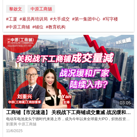
黎啟文
中原工商舖
#工厦
#雇员再培训局
#大手成交
#第一集团中心
#写字楼
#中原工商铺
#铺位
#教育机构
03:05
工商铺【市况速递】 关税战下工商铺成交量减 战况缓和厂家陆续入市？
电动车电池龙头宁德时代来港上市，成为今年以来全球最大IPO，炽热投资气氛有否带旺工商铺市场？中美关税战缓和，加上工厦价格沉底，预计有厂家开始入市？立即看我们最新的分析及展望！ 讲者: 工商部董事刘重兴 主持: Yan
劉重興 中原工商舖
11/6/2025