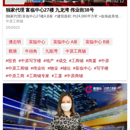
02:12
独家代理 富临中心27楼 九龙湾 伟业街38号
[独家代理] 富临中心27楼A,B座 📌建筑面积: 约24,080平方呎 ⭐️临海超美地段 ⭐️特高楼底 ⭐️大厦采用落地玻璃 ⭐️拥空中平台特色单位 ⭐️交通方便，四通八达 💰独家: 可分开A，B座独立出售 物业详情: A座 https://bit.ly/3L9dYMB B座 https://bit.ly/3AAKa6x 立即联络： Louise Ho ...
中原工商舖
2/5/2023
潘志明
富臨中心
富臨中心 A座
富臨中心 B座
觀塘
牛頭角
九龍灣
中原工商舖
#投资
#中原写字楼
#地产
#成交
#工商铺
#商厦
#中原
#中原工商铺
#伟业街
#物业
#铺位
#富临中心
#写字楼
#中原工商
#工商铺专家
#工厦
#中原商铺