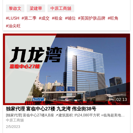
黎啟文
梁建華
中原工商舖
#LUSH
#第二季
#成交
#租金
#铺位
#英国护肤品牌
#旺角
#油尖旺
02:13
独家代理 富临中心27楼 九龙湾 伟业街38号
[独家代理] 富临中心27楼A,B座 📌建筑面积: 约24,080平方呎 ⭐️临海超美地段 ⭐️特高楼底 ⭐️大厦采用落地玻璃 ⭐️拥空中平台特色单位 ⭐️交通方便，四通八达 💰独家: 可分开A，B座独立出售 物业详情: A座 https://bit.ly/3L9dYMB B座 https://bit.ly/3AAKa6x 立即联络： Louise Ho ...
中原工商舖
2/5/2023