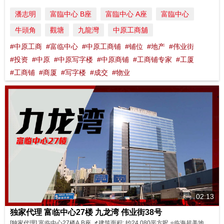
潘志明
富臨中心 B座
富臨中心 A座
富臨中心
牛頭角
觀塘
九龍灣
中原工商舖
#中原工商
#富临中心
#中原工商铺
#铺位
#地产
#伟业街
#投资
#中原
#中原写字楼
#中原商铺
#工商铺专家
#工厦
#工商铺
#商厦
#写字楼
#成交
#物业
02:13
独家代理 富临中心27楼 九龙湾 伟业街38号
[独家代理] 富临中心27楼A,B座 📌建筑面积: 约24,080平方呎 ⭐️临海超美地段 ⭐️特高楼底 ⭐️大厦采用落地玻璃 ⭐️拥空中平台特色单位 ⭐️交通方便，四通八达 💰独家: 可分开A，B座独立出售 物业详情: A座 https://bit.ly/3L9dYMB B座 https://bit.ly/3AAKa6x 立即联络： Louise Ho ...