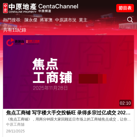
節目表
熱門搜尋:
陳永傑
將軍澳
中原講市況
業主
共有11紀錄
02:10
焦点工商铺 写字楼大手交投畅旺 录得多宗过亿成交 20251128
《焦点工商铺》，用两分钟跟大家回顾近日市场上的工商铺焦点成交，让你紧贴市场资讯，欢迎留言、点赞及分享！ 📌湾仔中国华融大厦约11.6亿易手 📌尖沙咀堪富利士道全幢约7.9亿沽出 📌中环中心52楼全层约5.65亿成交 📌美国银行中心36楼全层约2.5亿沽出 📌上环信德中心西翼一篮子单位约1.35亿易手 📌恒生大学9000万购沙田新都广场全层
中原工商舖
28/11/2025