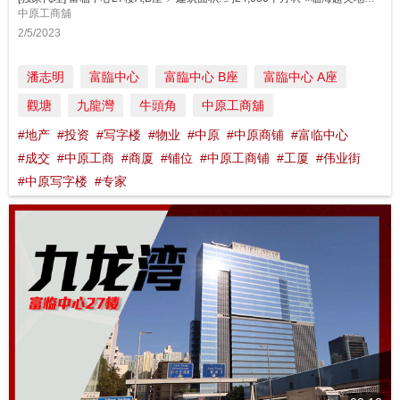
中原工商舖
2/5/2023
潘志明
富臨中心
富臨中心 B座
富臨中心 A座
觀塘
九龍灣
牛頭角
中原工商舖
#地产
#投资
#写字楼
#物业
#中原
#中原商铺
#富临中心
#成交
#中原工商
#商厦
#铺位
#中原工商铺
#工厦
#伟业街
#中原写字楼
#专家