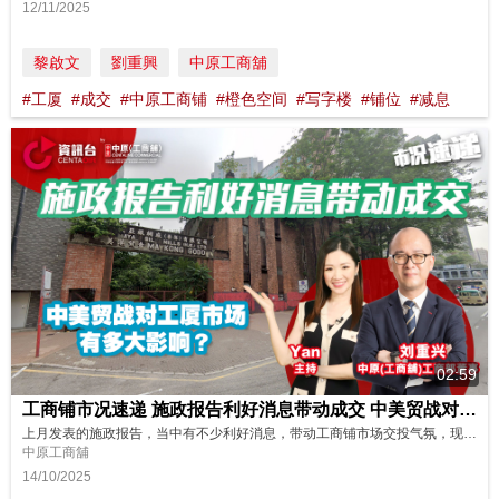
12/11/2025
黎啟文
劉重興
中原工商舖
#工厦
#成交
#中原工商铺
#橙色空间
#写字楼
#铺位
#减息
02:59
工商铺市况速递 施政报告利好消息带动成交 中美贸战对工厦市场有多大影响？
上月发表的施政报告，当中有不少利好消息，带动工商铺市场交投气氛，现中美贸战又再展开，对工商铺市场会有多大影响？立即看看我们最新的分析和展望！ 主持: Yan
中原工商舖
14/10/2025