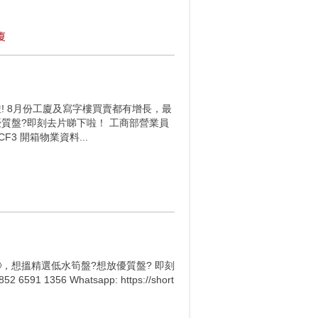
廈
又嚟啦! 8月份工廈及寫字樓買賣都有增長，最
質盤?即刻去片睇下啦！ 工商部營業員
t/fwCF3 開箱物業資料...
歡迎🤩，想搵精選低水筍盤?想放優質盤? 即刻
356 Whatsapp: https://short