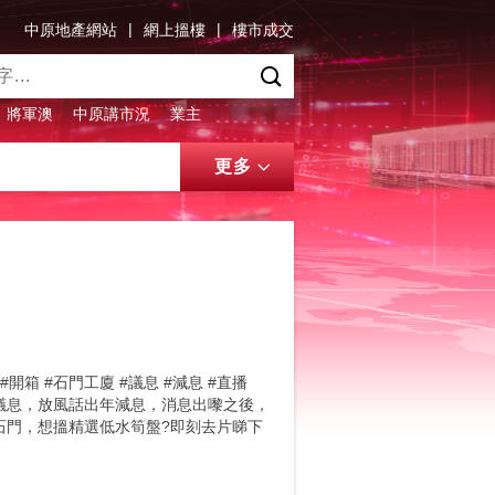
|
|
中原地產網站
網上搵樓
樓市成交
將軍澳
中原講市況
業主
更多
廈 #開箱 #石門工廈 #議息 #減息 #直播
前議息，放風話出年減息，消息出嚟之後，
石門，想搵精選低水筍盤?即刻去片睇下