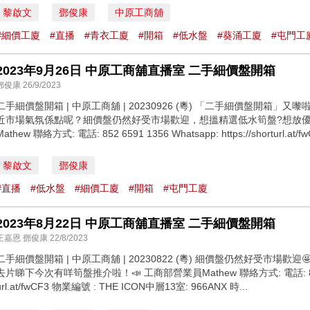
黎啟文
鄧俊康
中原工商舖
#細價工廈
#直播
#青衣工廈
#開箱
#低水盤
#葵涌工廈
#屯門工
2023年9月26日 中原工商舖直播室 二手細價盤開箱
鄧俊康 26/9/2023
二手細價盤開箱 | 中原工商舖 | 20230926 (粵) 「二手細價盤開箱」
近市場氣氛係點呢？細價盤仍然好受市場歡迎，想搵精選低水筍盤?想放優
Mathew 聯絡方式: 電話: 852 6591 1356 Whatsapp: https://shorturl.a
黎啟文
鄧俊康
#直播
#低水盤
#細價工廈
#開箱
#屯門工廈
2023年8月22日 中原工商舖直播室 二手細價盤開箱
王嘉恩 鄧俊康 22/8/2023
二手細價盤開箱 | 中原工商舖 | 20230822 (粵) 細價盤仍然好受市場
去片睇下今次有咩筍盤推介啦！📣 工商部營業員Mathew 聯絡方式: 電話: 852 6591 1
url.at/fwCF3 物業編號 : THE ICON中層13室: 966ANX 時...