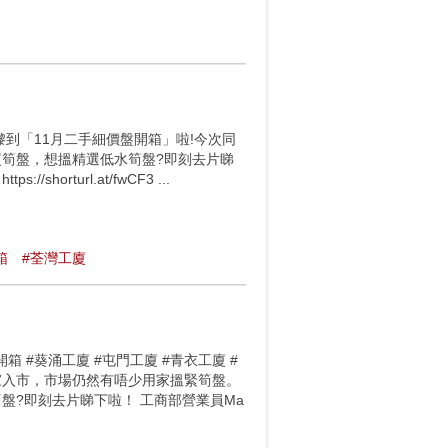
) 又嚟到「11月二手細價盤開箱」啦!今次同
廈筍盤，想搵精選低水筍盤?即刻去片睇
/shorturl.at/fwCF3 ...
箱
#荃灣工廈
 #開箱 #葵涌工廈 #屯門工廈 #青衣工廈 #
買家入市，市場仍然有唔少用家搵緊筍盤。
盤?即刻去片睇下啦！ 工商部營業員Ma