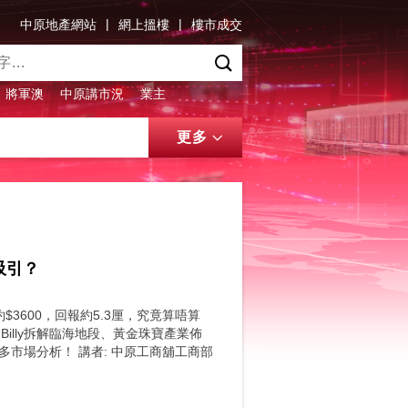
|
|
中原地產網站
網上搵樓
樓市成交
將軍澳
中原講市況
業主
更多
吸引？
$3600，回報約5.3厘，究竟算唔算
illy拆解臨海地段、黃金珠寶產業佈
多市場分析！ 講者: 中原工商舖工商部