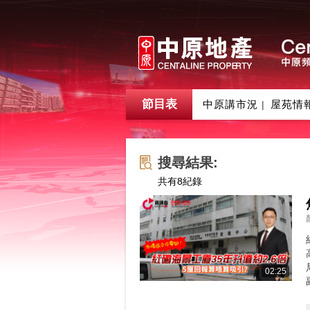
節目表
中原講市況
屋苑情
|
搜尋結果:
共有
8
紀錄
02:25