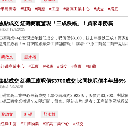
#半島廣場
#紅磡
#商廈
#工廈
#富高工業中心
#成交
#撈底
焦點成交 紅磡商廈驚現「三成跌幅」！買家即撈底
顏永雄 19/9/2025
紅磡商業中心驚現近年新低成交，呎價僅$3100，較去年暴跌三成！買家低
盤撈底必看！➡ 訂閱追蹤最新工商舖情報！ 講者: 中原工商舖工商部副區域營業董事
黎啟文
顏永雄
#紅磡商業中心
#工廈
#撈底
#成交
#商廈
#紅磡
焦點成交 紅磡工廈呎價$3700成交 比同棟呎價半年飆6%
顏永雄 2/9/2025
紅磡富高工業中心最新成交！單位面積約2,922呎，呎價約$3,700。對
紅磡工商物業機遇？立即訂閱，留言。即刻去片! 講者：工商部副區域營業董事Bil
黎啟文
紅磡
顏永雄
#紅磡工廈
#工商物業
#富高工業中心
#成交