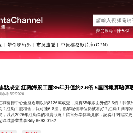
熱門搜尋:
陳永傑
報
帶你睇筍盤
市況速遞
中原樓盤影片庫(CPN)
|
|
|
焦點成交 紅磡海景工廈35年升值約2.6倍 5厘回報算唔算
顏永雄 5/2/2026
紅磡富德中心全層近期以約8126萬成交，持貨35年賬面升值2.6倍！呎價約
高？紅磡工廈租金回報可達6-8厘，點解呢個單位仍被看好？紅磡工商專家B
局，以及2026年紅磡區的租賣狀況！留言分享你嘅見解，記得訂閱追蹤更
副區域營業董事Billy 6693 0152