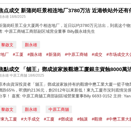
焦点成交 新蒲岗旺景相连地厂3780万沽 近港铁站外还有
顏永雄 18/8/2025
新蒲岗旺景工业大厦两个相连地厂，近日以约3780万元沽出，到底这个物业有
者: 中原工商铺工商部副区域营业董事 Billy颜永雄先生
黎啟文
顏永雄
#地厂
#工厦
#颜永雄
#新蒲岗
#中原工商铺
#成交
#市场成交大
焦點成交 「舖王」鄧成波家族觀塘工廈銀主貨蝕8000萬
顏永雄 中原工商舖 18/6/2025
原本由資深投資者「舖王」鄧成波家族持有的觀塘中懋工業大廈一籃子物業
價跌65%，呎價約2136元，創2012年以來新低！東九工廈市況到底情
分享！ 嘉賓: 中原工商舖工商部副區域營業董事Billy 6693 0152 主持: Yan
黎啟文
顏永雄
中原工商舖
#東九工廈
#大手成交
#工廈
#鄧成波
#蝕讓
#觀塘
#中懋工業大