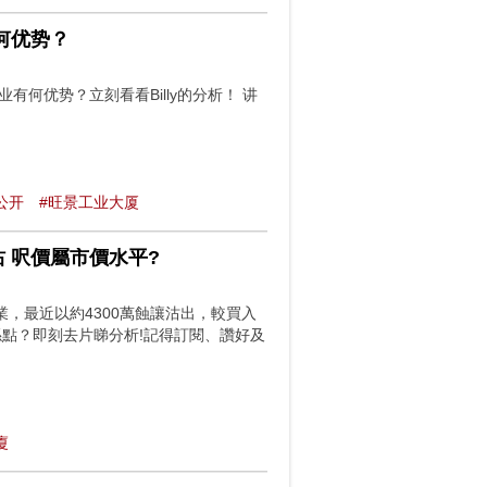
何优势？
何优势？立刻看看Billy的分析！ 讲
公开
#旺景工业大厦
沽 呎價屬市價水平?
，最近以約4300萬蝕讓沽出，較買入
況係點？即刻去片睇分析!記得訂閱、讚好及
廈