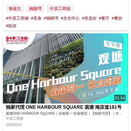
黎啟文
銅鑼灣
中原工商舖
#中原工商铺
#美食
#铜锣湾
#永光中心
#登龙街
#餐厅
#餐饮
#旅游
01:54
独家代理 ONE HARBOUR SQUARE 观塘 海滨道181号
观塘ONE HARBOUR SQUARE｜全栋唯一 饮食楼层｜【独家代理】｜中原工商铺 位于观塘临海地段的ONE HARBOUR SQUARE，全栋唯一的饮食楼层连特大平台，绝对适合各类餐饮与宴会场所进驻！想瞧瞧现场环境？马上去片！ 请即联络中原(工商铺)了解更多详情！ 杨小姐 Grace Yeung (E-474908) 9622 3521 📱 https://wa.me/852962...
中原工商舖
20/8/2024