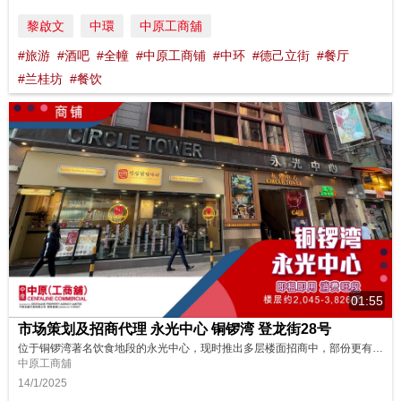
黎啟文
中環
中原工商舖
#旅游
#酒吧
#全幢
#中原工商铺
#中环
#德己立街
#餐厅
#兰桂坊
#餐饮
01:55
市场策划及招商代理 永光中心 铜锣湾 登龙街28号
位于铜锣湾著名饮食地段的永光中心，现时推出多层楼面招商中，部份更有齐全的生财工具及装修，适合各类餐饮业务即租即用！马上看看现场实况！ 请即联络中原(工商铺)了解更多详情！ 梁先生 Desmond Leung (E-034688) 6290 9158 📱https://wa.me/85262909158 溫先生 John Wan (S-543858) 9528 8832 📱https://w...
中原工商舖
14/1/2025