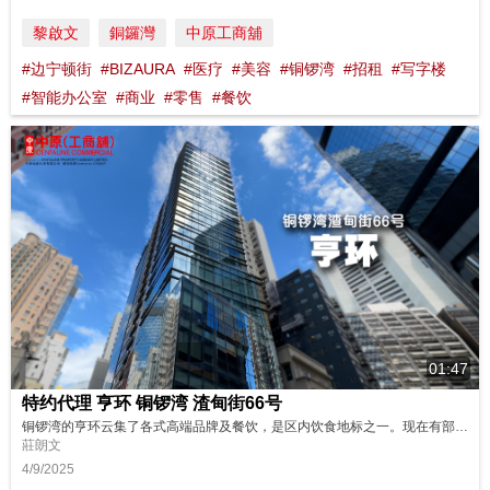
黎啟文
銅鑼灣
中原工商舖
#边宁顿街
#BIZAURA
#医疗
#美容
#铜锣湾
#招租
#写字楼
#智能办公室
#商业
#零售
#餐饮
01:47
特约代理 亨环 铜锣湾 渣甸街66号
铜锣湾的亨环云集了各式高端品牌及餐饮，是区内饮食地标之一。现在有部份楼层出租中，更附精致装修，可以即租即用。马上去现场看看吧! 立即预约参观，进驻铜锣湾新焦点！ https://tinyurl.com/oirPAURAONPEN 物业编号 : AURAONPEN 广告日期 : 4/9/2025 物业成交持续更新，销售状态以中原(工商铺)网站资讯为准。
莊朗文
4/9/2025