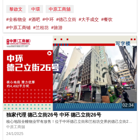
黎啟文
中環
中原工商舖
#全栋物业
#酒吧
#中环
#德己立街
#大手成交
#餐饮
#中原工商铺
#兰桂坊
#旅游
02:34
独家代理 德己立街26号 中环 德己立街26号
核心地段全幢物业罕有放售！位于中环德己立街和兰桂坊交界的德己立街26号，位置得天独厚，除了是罕有的999年批约物业，更有外墙单边广告位，极具投资潜力！马上收看介绍，看看现场环境！ 请即联络中原(工商铺)了解更多详情！ 冯先生 Raymond Fung (852)6605 9103（E-107467） 📱https://wa.me/85266059103 唐小姐 Eunice Tong (85...
中原工商舖
24/1/2025