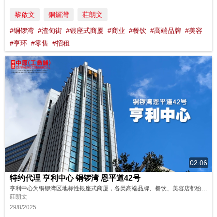
黎啟文
銅鑼灣
莊朗文
#铜锣湾
#渣甸街
#银座式商厦
#商业
#餐饮
#高端品牌
#美容
#亨环
#零售
#招租
02:06
特约代理 亨利中心 铜锣湾 恩平道42号
亨利中心为铜锣湾区地标性银座式商厦，各类高端品牌、餐饮、美容店都纷纷进驻！你的商店也想成为其中之一吗？马上看看现正出租的楼层实况吧！ 立即预约参观，抢占铜锣湾核心席位！ https://tinyurl.com/oirPHENRYHSE 物业编号 : HENRYHSE 广告日期 : 29/8/2025 物业成交持续更新，销售状态以中原(工商铺)网站资讯为准。
莊朗文
29/8/2025