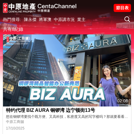
節目表
熱門搜尋:
陳永傑
將軍澳
中原講市況
業主
共有8紀錄
02:08
特约代理 BIZ AURA 铜锣湾 边宁顿街13号
想在铜锣湾要找个既方便、又高科技，私密度又高的写字楼吗？那就要看看我们的推介，位处核心地带的精品智能写字楼 BIZ AURA。一起去看看吧！ 立即预约参观，进驻铜锣湾新焦点！ https://oir.centanet.com/project/biz-aura/5fd63f8c-b84a-4640-8062-c2d724ace5b7/?logging=CC 物业编号 : BIZAURA 广告日期...
中原工商舖
17/10/2025