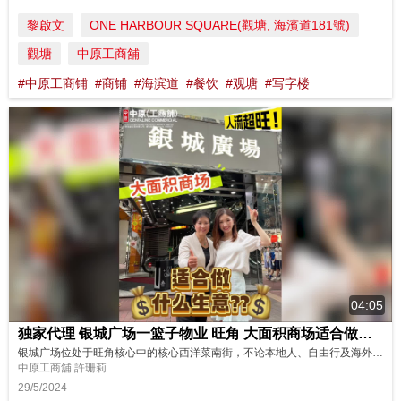
黎啟文
ONE HARBOUR SQUARE(觀塘, 海濱道181號)
觀塘
中原工商舖
#中原工商铺
#商铺
#海滨道
#餐饮
#观塘
#写字楼
04:05
独家代理 银城广场一篮子物业 旺角 大面积商场适合做什么生意?
银城广场位处于旺角核心中的核心西洋菜南街，不论本地人、自由行及海外旅客，都是去旺角必到的街道之一，人流超旺，这么大面积的商场及展示位，到底适合做什么生意呢？看一下商铺部高级联席营业董事Shirley怎么说。 讲者: 中原工商铺商铺部高级联席营业董事 Shirley Hui 主持: Yan 立即联络Shirley Hui (E-408260) 9788 7869 https://oir.cen...
中原工商舖 許珊莉
29/5/2024