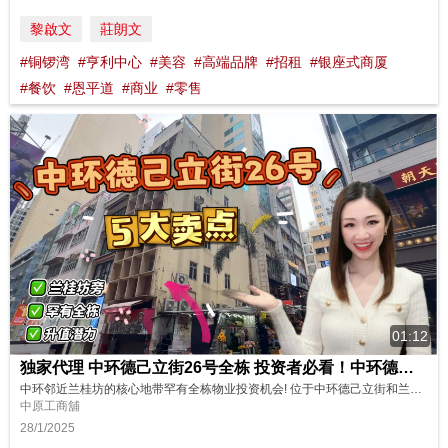
黎啟文
莊朗文
#铜锣湾
#亨利中心
#美容
#高端品牌
#招租
#银座式商厦
#餐饮
#恩平道
#商业
#零售
01:12
独家代理 中环德己立街26号全栋 投资者必看！中环德己立街26号全栋物业五大卖点
中环邻近兰桂坊的核心地带罕有全栋物业投资机会! 位于中环德己立街和兰桂坊交界的德己立街26号，楼高6层，是稀有999年批约物业，具备无与伦比的地理优势与投资潜力。立即了解这个罕有的商业机会，把握未来增值的可能性！立刻看它的5大卖点。 更多物业资料 https://bit.ly/oir121TXF 物业编号 : 121TXF 广告日期 : 28/1/2025 物业成交持续更新，销售状态以中原(工...
中原工商舖
28/1/2025