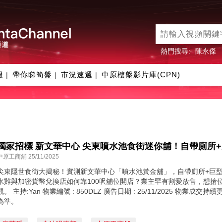
熱門搜尋:
陳永傑
報
帶你睇筍盤
市況速遞
中原樓盤影片庫(CPN)
|
|
|
獨家招標 新文華中心 尖東噴水池食街迷你舖！自帶廁所
中原工商舖 25/11/2025
尖東隱世食街大揭秘！實測新文華中心「噴水池黃金舖」，自帶廁所+巨
水雞與加密貨幣兌換店如何靠100呎舖位開店？業主罕有割愛放售，想搶
觀。 主持:Yan 物業編號 : 850DLZ 廣告日期 : 25/11/2025 物業
為準。