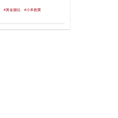
#黃金舖位
#小本創業