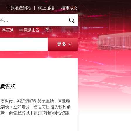
|
|
中原地產網站
網上搵樓
樓市成交
將軍澳
中原講市況
業主
更多
+廣告牌
型廣告位，鄰近酒吧街與地鐵站！直擊鹽
位要快！立即看片，留言可以優先預約參
成交持續更新，銷售狀態以中原(工商舖)網站資訊