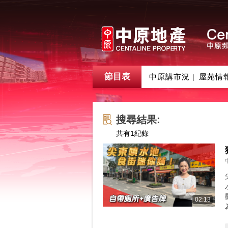
節目表
中原講市況
屋苑情
|
搜尋結果:
共有
1
紀錄
02:13