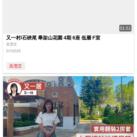
01:51
又一村/石硤尾 畢架山花園 4期 6座 低層 F室
高雪芷
5/7/2026
高雪芷