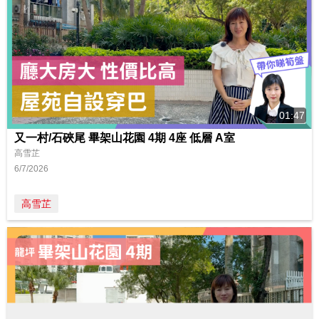
01:47
又一村/石硤尾 畢架山花園 4期 4座 低層 A室
高雪芷
6/7/2026
高雪芷