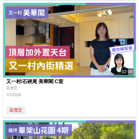
02:08
又一村/石硤尾 美華閣 C室
高雪芷
7/7/2026
高雪芷