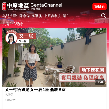
節目表
熱門搜尋:
陳永傑
將軍澳
中原講市況
業主
共有143紀錄
01:46
又一村/石硤尾 又一居 1座 低層 B室
高雪芷
1/8/2026