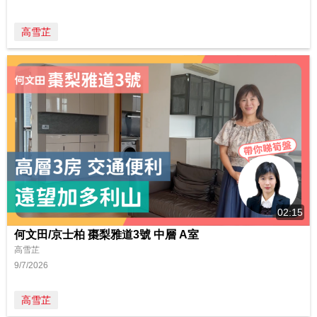
高雪芷
02:15
何文田/京士柏 棗梨雅道3號 中層 A室
高雪芷
9/7/2026
高雪芷