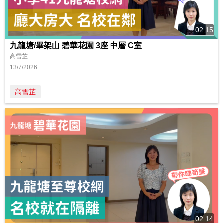
02:15
九龍塘/畢架山 碧華花園 3座 中層 C室
高雪芷
13/7/2026
高雪芷
02:14