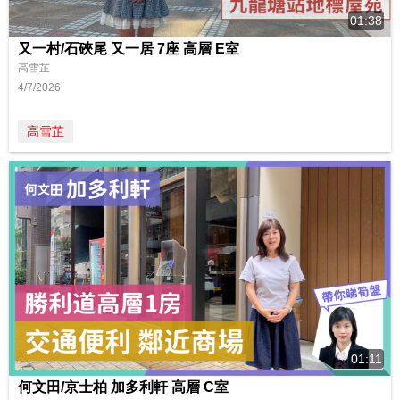
01:38
又一村/石硤尾 又一居 7座 高層 E室
高雪芷
4/7/2026
高雪芷
01:11
何文田/京士柏 加多利軒 高層 C室