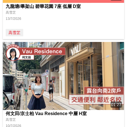
九龍塘/畢架山 碧華花園 7座 低層 D室
高雪芷
13/7/2026
高雪芷
01:27
何文田/京士柏 Vau Residence 中層 H室
高雪芷
10/7/2026