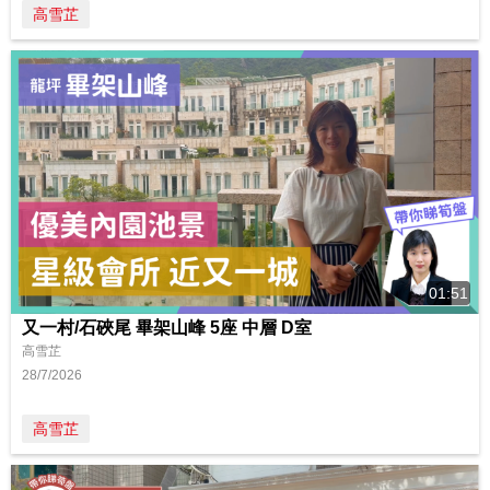
高雪芷
01:51
又一村/石硤尾 畢架山峰 5座 中層 D室
高雪芷
28/7/2026
高雪芷