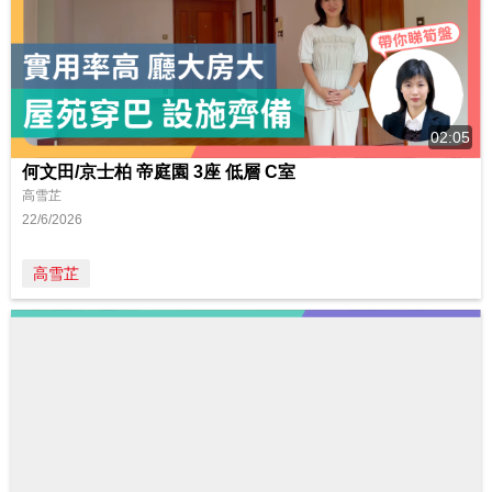
02:05
何文田/京士柏 帝庭園 3座 低層 C室
高雪芷
22/6/2026
高雪芷