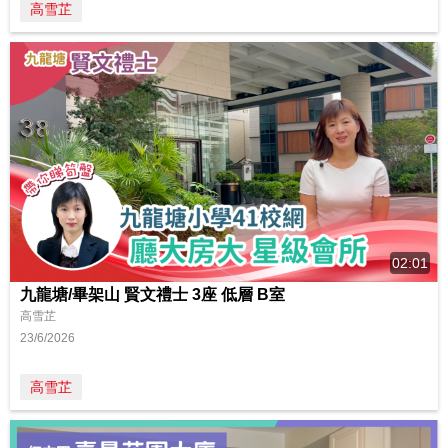
高雪芷
02:01
九龍塘/畢架山 賢文禮士 3座 低層 B室
高雪芷
23/6/2026
高雪芷