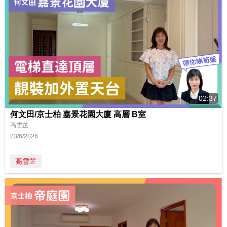
02:37
何文田/京士柏 嘉景花園大廈 高層 B室
高雪芷
23/6/2026
高雪芷