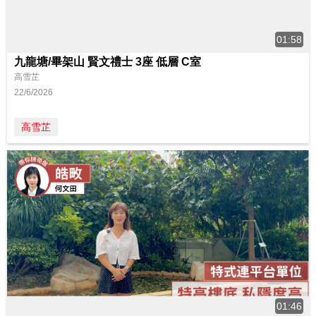
01:58
九龍塘/畢架山 賢文禮士 3座 低層 C室
高雪芷
22/6/2026
高雪芷
01:46