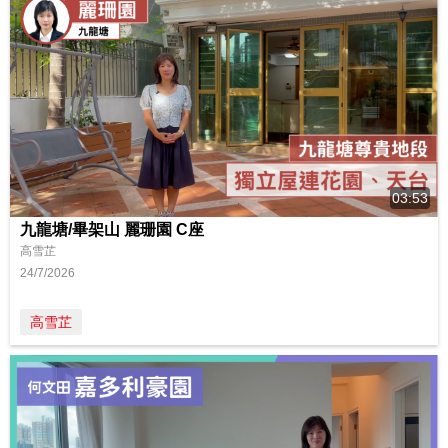
03:53
九龍塘/畢架山 麗珊園 C座
高雪芷
24/7/2026
高雪芷