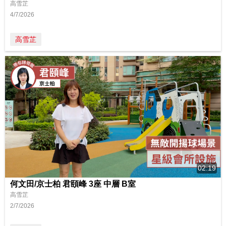
高雪芷
4/7/2026
高雪芷
02:19
何文田/京士柏 君頤峰 3座 中層 B室
高雪芷
2/7/2026