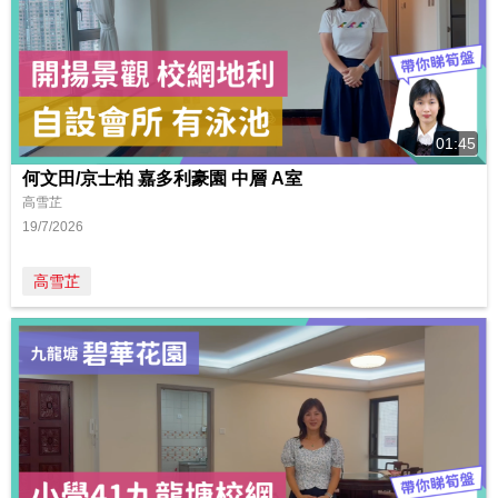
01:45
何文田/京士柏 嘉多利豪園 中層 A室
高雪芷
19/7/2026
高雪芷