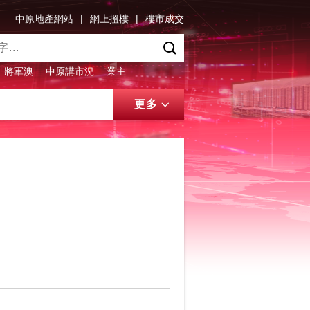
|
|
中原地產網站
網上搵樓
樓市成交
將軍澳
中原講市況
業主
更多