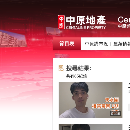
節目表
中原講市況
屋苑情
|
搜尋結果:
共有
85
紀錄
01:19