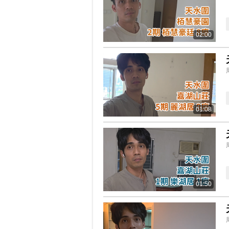
02:00
01:08
01:50