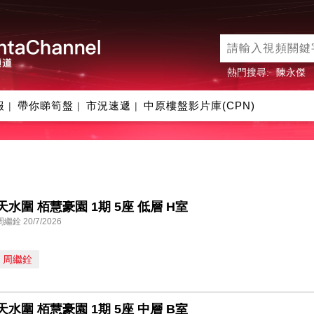
熱門搜尋:
陳永傑
報
帶你睇筍盤
市況速遞
中原樓盤影片庫(CPN)
|
|
|
天水圍 栢慧豪園 1期 5座 低層 H室
周繼銓 20/7/2026
周繼銓
天水圍 栢慧豪園 1期 5座 中層 B室