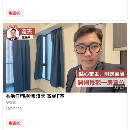
麥書維
01:13
香港仔/鴨脷洲 澄天 高層 F室
麥書維
26/3/2025
麥書維