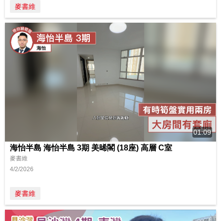
麥書維
01:09
海怡半島 海怡半島 3期 美晞閣 (18座) 高層 C室
麥書維
4/2/2026
麥書維