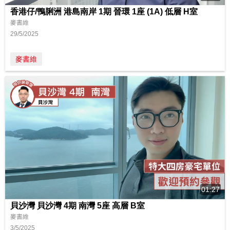
香港仔/鴨脷洲 港島南岸 1期 晉環 1座 (1A) 低層 H室
麥書維
29/5/2025
麥書維
01:27
貝沙灣 貝沙灣 4期 南灣 5座 高層 B室
麥書維
3/5/2025