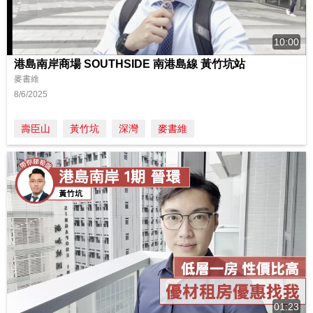
10:00
港島南岸商場 SOUTHSIDE 南港島線 黃竹坑站
麥書維
8/6/2025
壽臣山
黃竹坑
深灣
麥書維
01:23