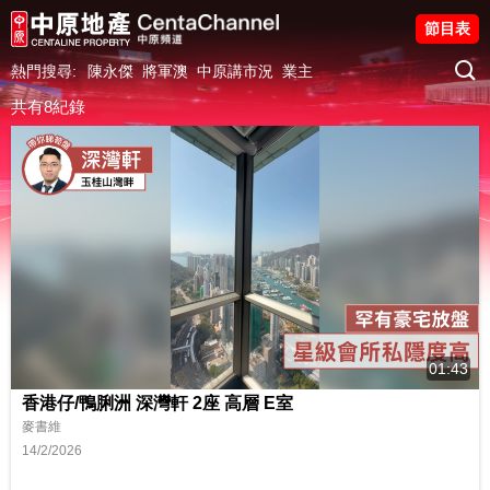
節目表
熱門搜尋:
陳永傑
將軍澳
中原講市況
業主
共有8紀錄
01:43
香港仔/鴨脷洲 深灣軒 2座 高層 E室
麥書維
14/2/2026