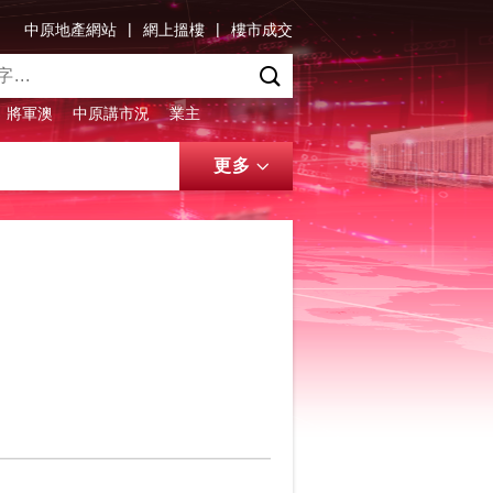
|
|
中原地產網站
網上搵樓
樓市成交
將軍澳
中原講市況
業主
更多