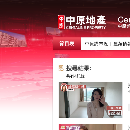
節目表
中原講市況
屋苑情
|
搜尋結果:
共有
4
紀錄
00:46