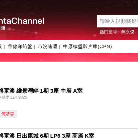
熱門搜尋:
陳永傑
報
帶你睇筍盤
市況速遞
中原樓盤影片庫(CPN)
|
|
|
將軍澳 維景灣畔 1期 3座 中層 A室
何靖雯 22/4/2025
何靖雯
將軍澳 日出康城 6期 LP6 3座 高層 K室