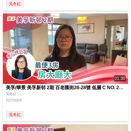
戈冬紅
01:30
美孚/華景 美孚新邨 2期 百老匯街26-28號 低層 C NO. 26室
戈冬紅
22/7/2026
戈冬紅