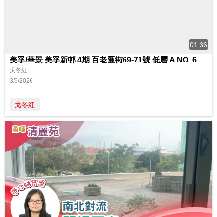
01:36
美孚/華景 美孚新邨 4期 百老匯街69-71號 低層 A NO. 69室
戈冬紅
3/6/2026
戈冬紅