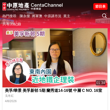
節目表
熱門搜尋:
陳永傑
將軍澳
中原講市況
業主
共有39紀錄
01:34
美孚/華景 美孚新邨 5期 蘭秀道14-16號 中層 C NO. 16室
戈冬紅
4/8/2026