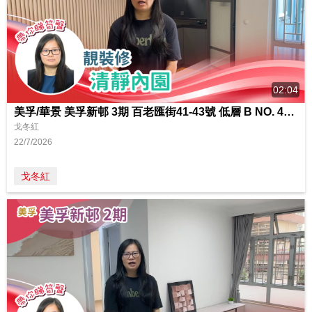
02:04
美孚/華景 美孚新邨 3期 百老匯街41-43號 低層 B NO. 43室
戈冬紅
22/7/2026
戈冬紅