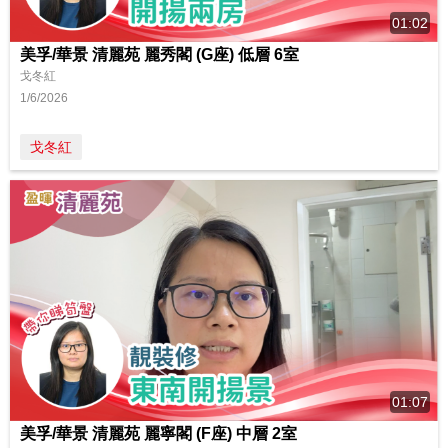
01:02
美孚/華景 清麗苑 麗秀閣 (G座) 低層 6室
戈冬紅
1/6/2026
戈冬紅
01:07
美孚/華景 清麗苑 麗寧閣 (F座) 中層 2室