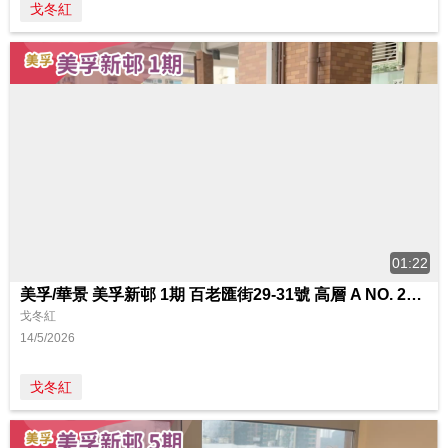
戈冬紅
01:22
美孚/華景 美孚新邨 1期 百老匯街29-31號 高層 A NO. 29室
戈冬紅
14/5/2026
戈冬紅