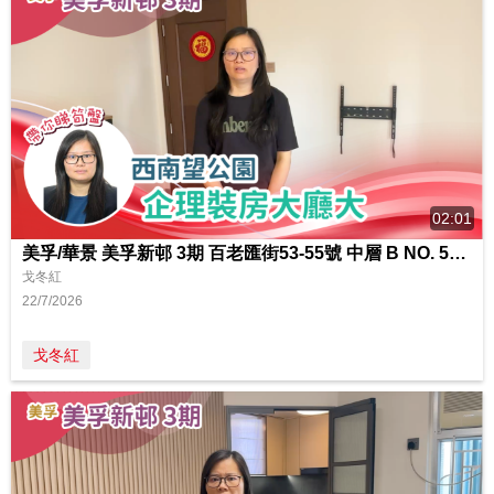
02:01
美孚/華景 美孚新邨 3期 百老匯街53-55號 中層 B NO. 53室
戈冬紅
22/7/2026
戈冬紅