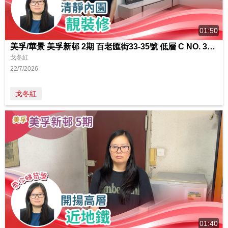
01:50
美孚/華景 美孚新邨 2期 百老匯街33-35號 低層 C NO. 33室
戈冬紅
22/7/2026
戈冬紅
01:40