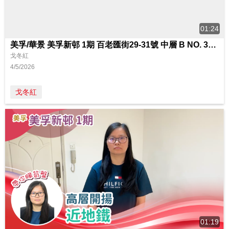
01:24
美孚/華景 美孚新邨 1期 百老匯街29-31號 中層 B NO. 31室
戈冬紅
4/5/2026
戈冬紅
01:19