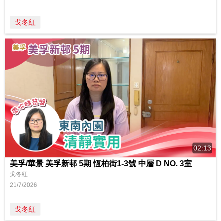
戈冬紅
02:13
美孚/華景 美孚新邨 5期 恆柏街1-3號 中層 D NO. 3室
戈冬紅
21/7/2026
戈冬紅