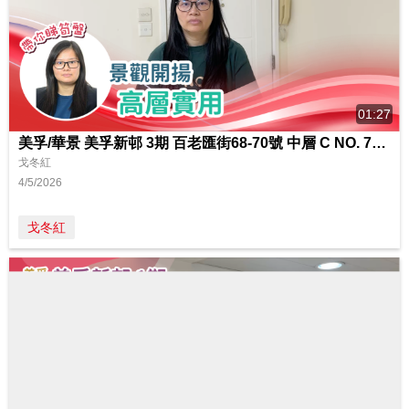
01:27
美孚/華景 美孚新邨 3期 百老匯街68-70號 中層 C NO. 70室
戈冬紅
4/5/2026
戈冬紅