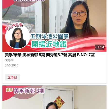
01:54
美孚/華景 美孚新邨 5期 蘭秀道5-7號 高層 B NO. 7室
戈冬紅
14/5/2026
戈冬紅