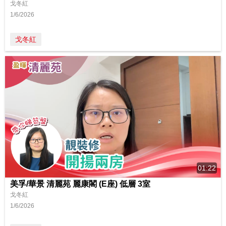
戈冬紅
1/6/2026
戈冬紅
01:22
美孚/華景 清麗苑 麗康閣 (E座) 低層 3室
戈冬紅
1/6/2026