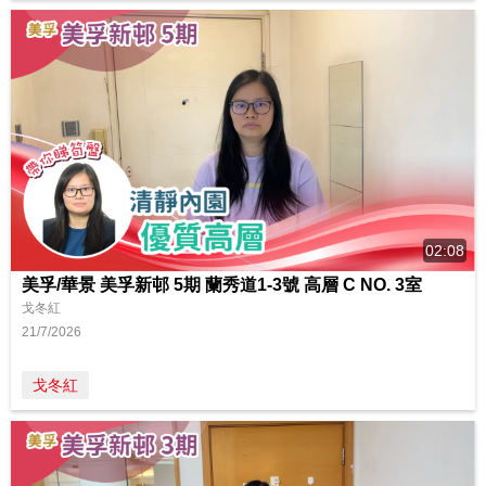
02:08
美孚/華景 美孚新邨 5期 蘭秀道1-3號 高層 C NO. 3室
戈冬紅
21/7/2026
戈冬紅