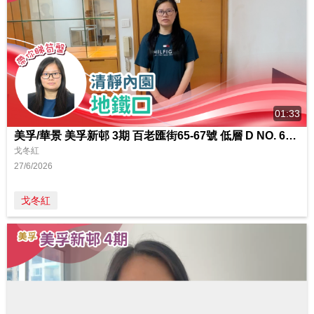
01:33
美孚/華景 美孚新邨 3期 百老匯街65-67號 低層 D NO. 65室
戈冬紅
27/6/2026
戈冬紅