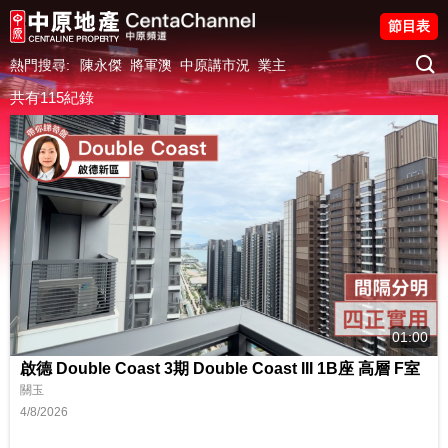
節目表
熱門搜尋:
陳永傑
將軍澳
中原講市況
業主
共有115紀錄
01:00
啟德 Double Coast 3期 Double Coast III 1B座 高層 F室
關玉
4/8/2026