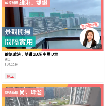
01:05
啟德 維港．雙鑽 2B座 中層 D室
關玉
31/7/2026
關玉