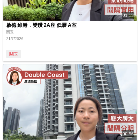
01:13
啟德 維港．雙鑽 2A座 低層 A室
關玉
21/7/2026
關玉
00:56