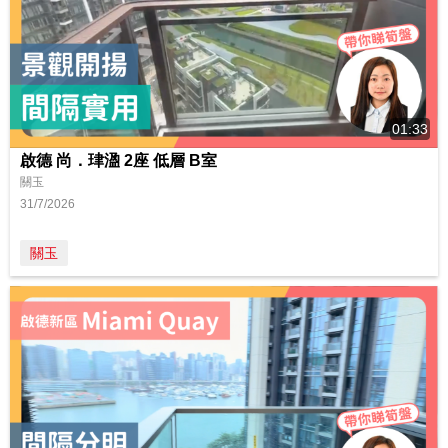
01:33
啟德 尚．珒溋 2座 低層 B室
關玉
31/7/2026
關玉