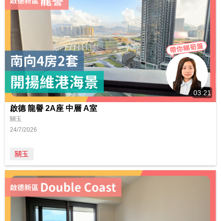
03:21
啟德 龍譽 2A座 中層 A室
關玉
24/7/2026
關玉