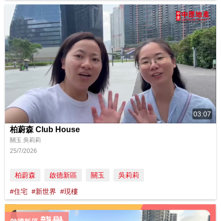
03:07
柏蔚森 Club House
關玉 吳莉莉
25/7/2026
柏蔚森
啟德新區
關玉
吳莉莉
#住宅
#新世界
#現樓