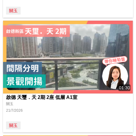
關玉
01:30
啟德 天璽．天 2期 2座 低層 A1室
關玉
21/7/2026
關玉