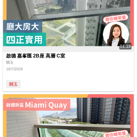
01:18
啟德 嘉峯匯 2B座 高層 C室
關玉
16/7/2026
關玉