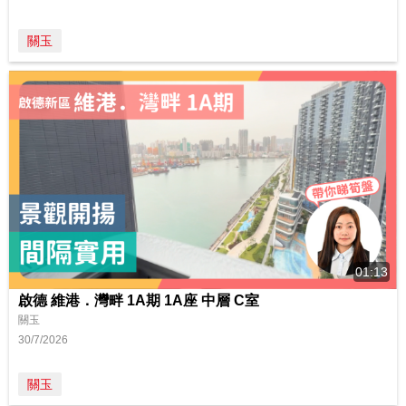
關玉
01:13
啟德 維港．灣畔 1A期 1A座 中層 C室
關玉
30/7/2026
關玉