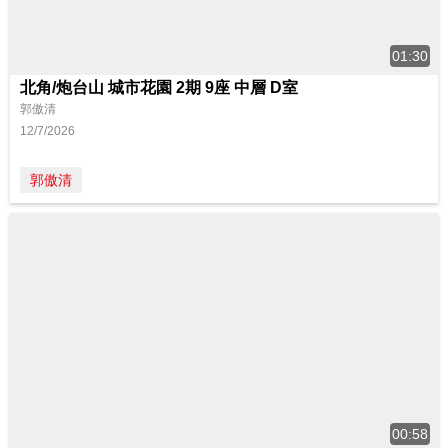
01:30
北角/炮台山 城市花園 2期 9座 中層 D室
郭傲清
12/7/2026
郭傲清
00:58