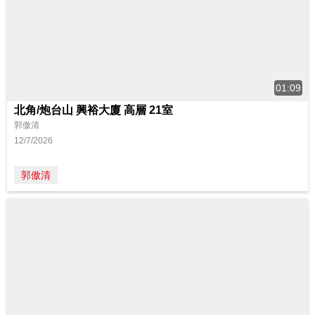
01:09
北角/炮台山 興裕大廈 高層 21室
郭傲清
12/7/2026
郭傲清