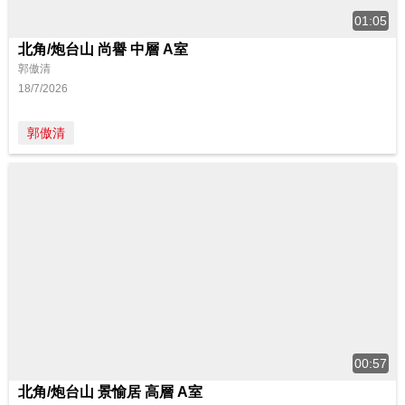
01:05
北角/炮台山 尚譽 中層 A室
郭傲清
18/7/2026
郭傲清
00:57
北角/炮台山 景愉居 高層 A室