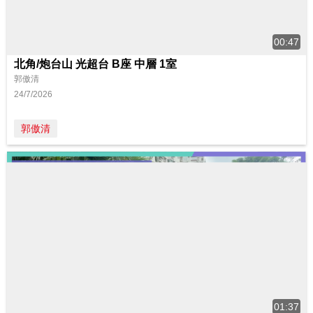
00:47
北角/炮台山 光超台 B座 中層 1室
郭傲清
24/7/2026
郭傲清
01:37