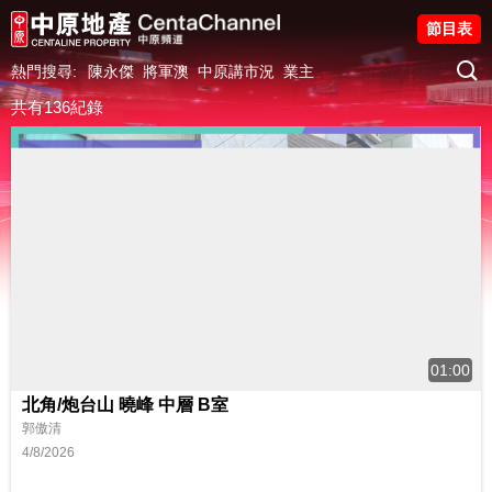
節目表
熱門搜尋:
陳永傑
將軍澳
中原講市況
業主
共有136紀錄
01:00
北角/炮台山 曉峰 中層 B室
郭傲清
4/8/2026