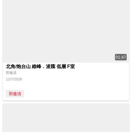
01:47
北角/炮台山 維峰．浚匯 低層 F室
郭傲清
12/7/2026
郭傲清