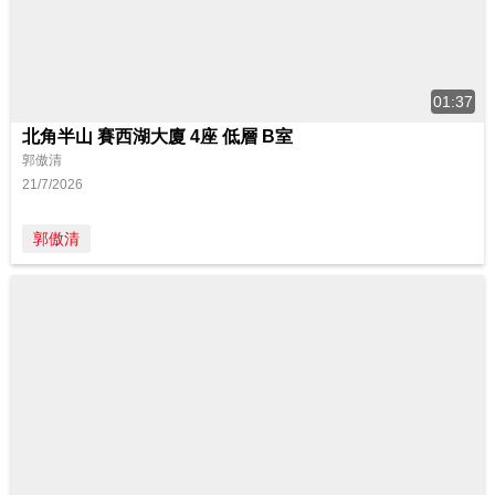
01:37
北角半山 賽西湖大廈 4座 低層 B室
郭傲清
21/7/2026
郭傲清