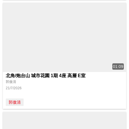
01:09
北角/炮台山 城市花園 1期 4座 高層 E室
郭傲清
21/7/2026
郭傲清