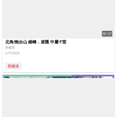
00:37
北角/炮台山 維峰．浚匯 中層 F室
郭傲清
27/7/2026
郭傲清