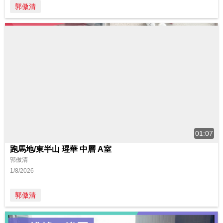
郭傲清
01:07
跑馬地/東半山 瑆華 中層 A室
郭傲清
1/8/2026
郭傲清