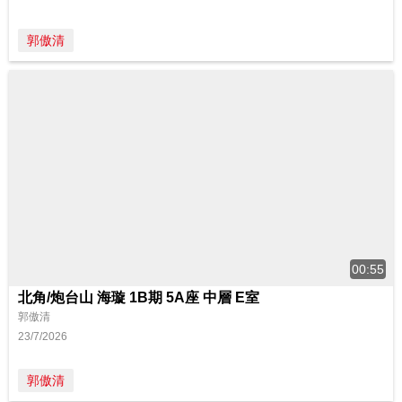
郭傲清
00:55
北角/炮台山 海璇 1B期 5A座 中層 E室
郭傲清
23/7/2026
郭傲清