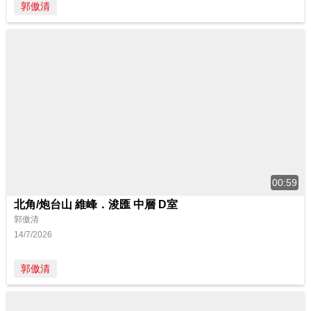
郭傲清
00:59
北角/炮台山 維峰．浚匯 中層 D室
郭傲清
14/7/2026
郭傲清