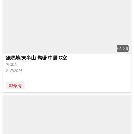
01:36
跑馬地/東半山 雋琚 中層 C室
郭傲清
21/7/2026
郭傲清