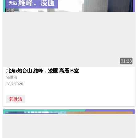
01:23
北角/炮台山 維峰．浚匯 高層 B室
郭傲清
28/7/2026
郭傲清