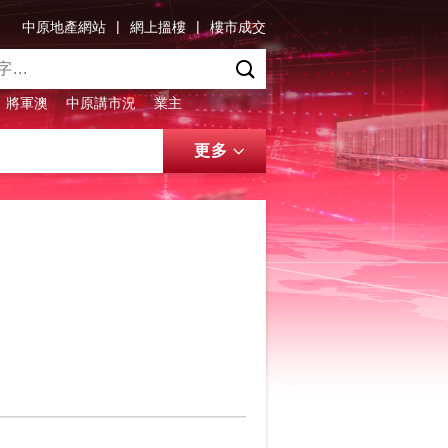
|
|
中原地產網站
網上搵樓
樓市成交
將軍澳
中原講市況
業主
更多