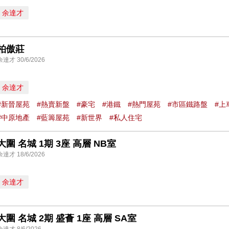
余達才
柏傲莊
余達才 30/6/2026
余達才
#新晉屋苑
#熱賣新盤
#豪宅
#港鐵
#熱門屋苑
#市區鐵路盤
#上
#中原地產
#藍籌屋苑
#新世界
#私人住宅
大圍 名城 1期 3座 高層 NB室
余達才 18/6/2026
余達才
大圍 名城 2期 盛薈 1座 高層 SA室
余達才 8/6/2026