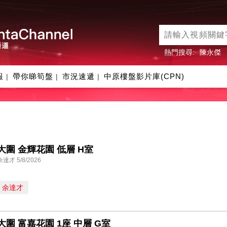
熱門搜尋:
陳永傑
報
帶你睇筍盤
市況速遞
中原樓盤影片庫(CPN)
|
|
|
大圍 金輝花園 低層 H室
余達才 5/8/2026
余達才
大圍 富嘉花園 1座 中層 G室