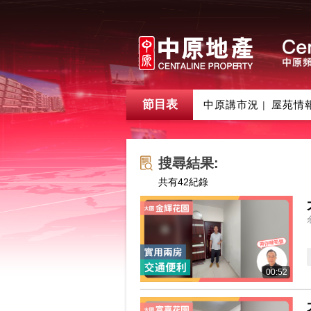
節目表
中原講市況
屋苑情
|
搜尋結果:
共有
42
紀錄
00:52