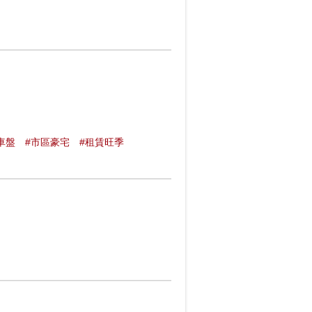
車盤
#市區豪宅
#租賃旺季