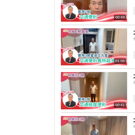
00:49
01:06
00:41