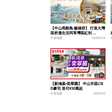
04:25
【中山馬鞍島‧懿禧府】 打造大灣
區舒適生活同享灣區紅利 ...
中原地產
10/9/2024
03:20
【新鴻基•奕翠園】 中山市區CB
D豪宅 首付¥30萬起
中原地產
9/5/2023