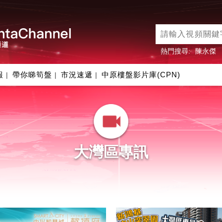
熱門搜尋:
陳永傑
報
帶你睇筍盤
市況速遞
中原樓盤影片庫(CPN)
|
|
|
大灣區專訊