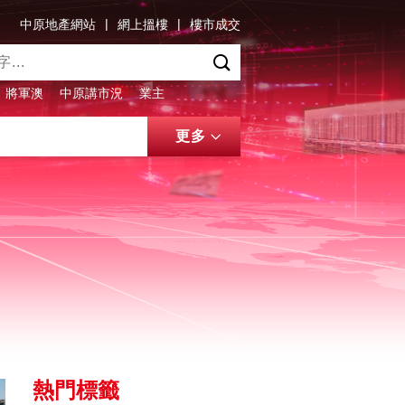
|
|
中原地產網站
網上搵樓
樓市成交
將軍澳
中原講市況
業主
更多
熱門標籤