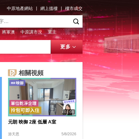
|
|
中原地產網站
網上搵樓
樓市成交
將軍澳
中原講市況
業主
更多
相關視頻
01:08
元朗 映御 2座 低層 A室
游天恩
5/8/2026