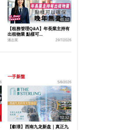
01:12
【租務管理Q&A】年長業主持有
出租物業 點樣可...
潘志業
29/7/2026
一手新盤
6
5/8/2026
02:32
【叡璟】西南九龙新盘｜真正九