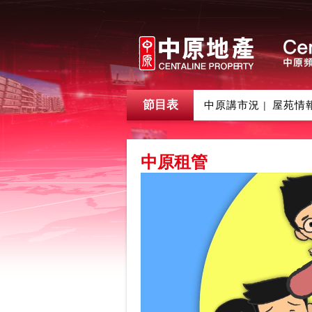
節目表
中原講市況
屋苑情
|
中原租管