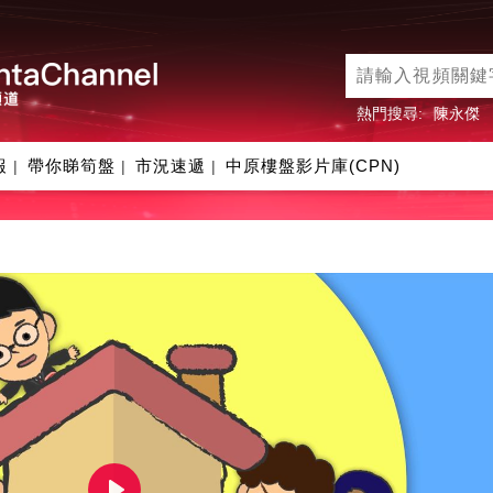
熱門搜尋:
陳永傑
報
帶你睇筍盤
市況速遞
中原樓盤影片庫(CPN)
|
|
|