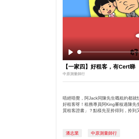
Play
【一家四】好租客，有Cert睇
中原測量師行
唔經唔覺，阿Jack同陳先生嘅租約都
好租客呀！租務專員阿King審核過陳
質租客證書」？點樣先至拎得到，拎到又
潘志業
中原測量師行