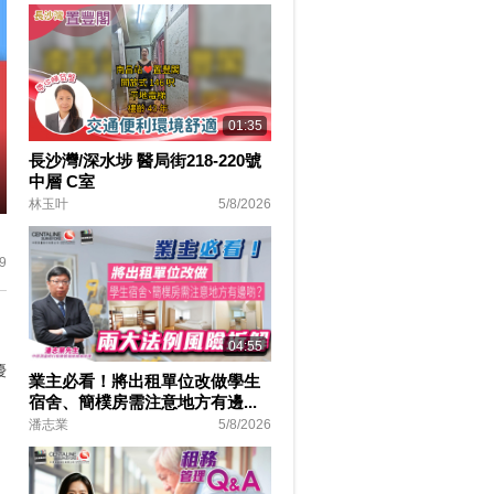
01:35
長沙灣/深水埗 醫局街218-220號
中層 C室
林玉叶
5/8/2026
ter
lscreen
9
04:55
優
業主必看！將出租單位改做學生
宿舍、簡樸房需注意地方有邊...
潘志業
5/8/2026