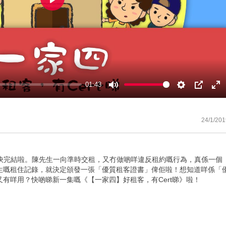
Play
01:43
Mute
Settings
PIP
En
ful
24/1/201
就快完結啦。陳先生一向準時交租，又冇做啲咩違反租約嘅行為，真係一個
先生嘅租住記錄，就決定頒發一張「優質租客證書」俾佢啦！想知道咩係「
有咩用？快啲睇新一集嘅《【一家四】好租客，有Cert睇》啦！