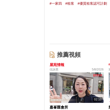
#一家四
#租客
#優質租客認可計劃
推薦視頻
屋苑情報
伍詠恩
5/8/2026
02:10
嘉峯匯會所