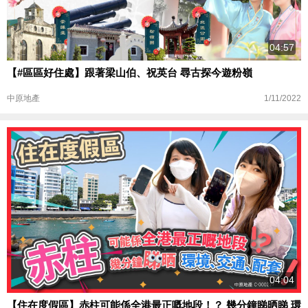
04:57
【#區區好住處】跟著梁山伯、祝英台 尋古探今遊粉嶺
1/11/2022
中原地產
04:04
【住在度假區】赤柱可能係全港最正嘅地段！？ 幾分鐘睇晒睇 環