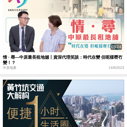
03:24
情 · 尋—中原最長租地舖丨資深代理笑談：時代在變 但呢樣嘢冇
變！？
14/9/2023
中原地產