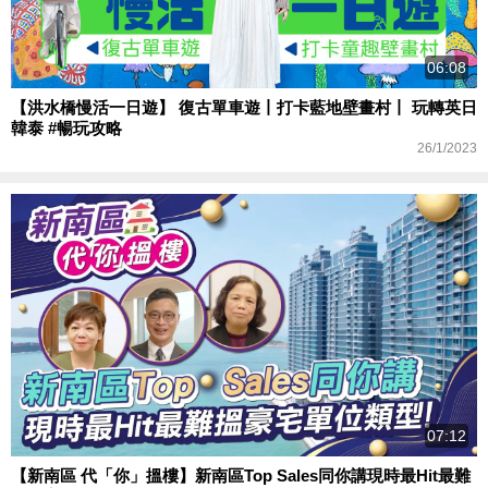
06:08
【洪水橋慢活一日遊】 復古單車遊丨打卡藍地壁畫村丨 玩轉英日
韓泰 #暢玩攻略
26/1/2023
07:12
【新南區 代「你」搵樓】新南區Top Sales同你講現時最Hit最難