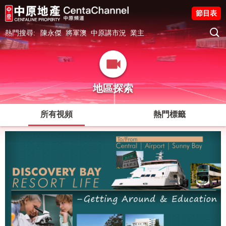
節目表
熱門搜尋:
陳永傑
將軍澳
中原講市況
業主
地區探索
所有視頻
熱門標籤