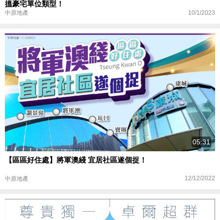
搵豪宅單位類型！
10/1/2023
中原地產
05:31
【區區好住處】將軍澳綫 宜居社區遂個捉！
12/12/2022
中原地產