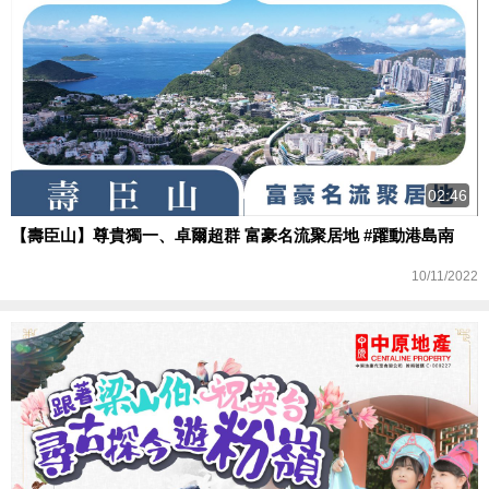
02:46
【壽臣山】尊貴獨一、卓爾超群 富豪名流聚居地 #躍動港島南
10/11/2022