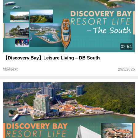
02:54
【Discovery Bay】Leisure Living – DB South
29/5/2026
地區探索