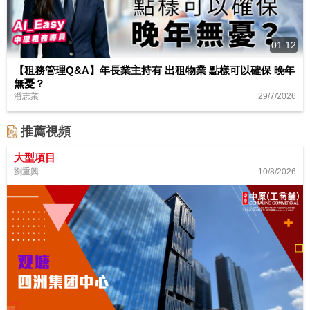
01:12
【租務管理Q&A】年長業主持有 出租物業 點樣可以確保 晚年
無憂？
29/7/2026
潘志業
推薦視頻
大型項目
10/8/2026
劉重興