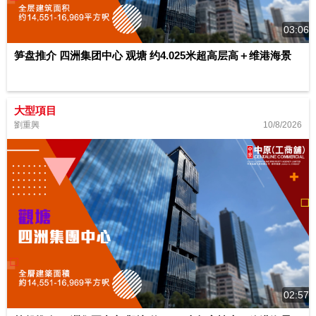
03:06
笋盘推介 四洲集团中心 观塘 约4.025米超高层高＋维港海景
大型項目
10/8/2026
劉重興
02:57