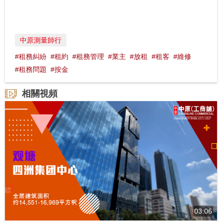
中原測量師行
#租務糾紛
#租約
#租務管理
#業主
#放租
#租客
#維修
#租務問題
#按金
相關視頻
03:06