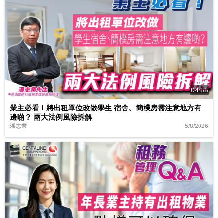
04:55
業主必看！將出租單位改做學生 宿舍、簡樸房需注意地方有
邊啲？ 兩大法例風險拆解
5/8/2026
潘志業