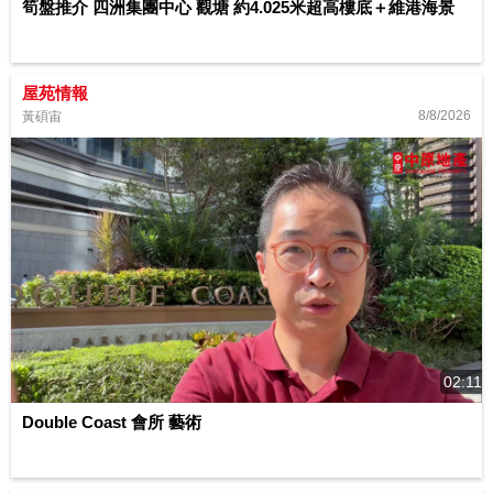
筍盤推介 四洲集團中心 觀塘 約4.025米超高樓底＋維港海景
屋苑情報
8/8/2026
黃碩宙
02:11
Double Coast 會所 藝術