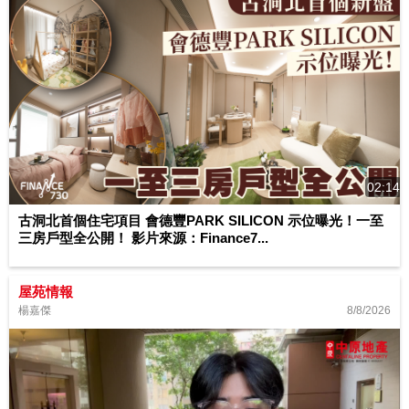
02:14
古洞北首個住宅項目 會德豐PARK SILICON 示位曝光！一至
三房戶型全公開！ 影片來源：Finance7...
屋苑情報
8/8/2026
楊嘉傑