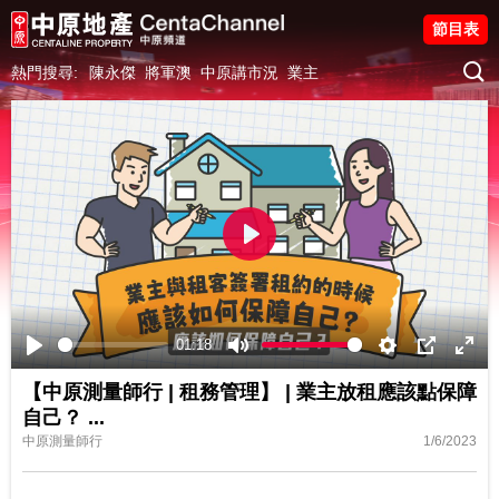
節目表
熱門搜尋:
陳永傑
將軍澳
中原講市況
業主
Play
01:18
Play
Mute
Settings
PIP
Ente
【中原測量師行 | 租務管理】 | 業主放租應該點保障
fulls
自己？
...
中原測量師行
1/6/2023