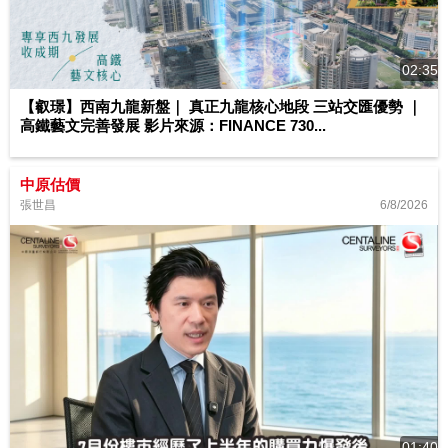
02:35
【叡璟】西南九龍新盤｜ 真正九龍核心地段 三站交匯優勢 ｜
高鐵藝文完善發展 影片來源：FINANCE 730...
中原估價
6/8/2026
張世昌
01:40