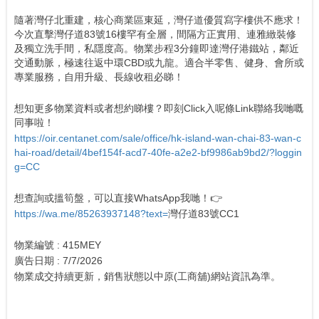
隨著灣仔北重建，核心商業區東延，灣仔道優質寫字樓供不應求！
今次直擊灣仔道83號16樓罕有全層，間隔方正實用、連雅緻裝修
及獨立洗手間，私隱度高。物業步程3分鐘即達灣仔港鐵站，鄰近
交通動脈，極速往返中環CBD或九龍。適合半零售、健身、會所或
專業服務，自用升級、長線收租必睇！
想知更多物業資料或者想約睇樓？即刻Click入呢條Link聯絡我哋嘅
同事啦！
https://oir.centanet.com/sale/office/hk-island-wan-chai-83-wan-c
hai-road/detail/4bef154f-acd7-40fe-a2e2-bf9986ab9bd2/?loggin
g=CC
想查詢或搵筍盤，可以直接WhatsApp我哋！👉
https://wa.me/85263937148?text=
灣仔道83號CC1
物業編號 : 415MEY
廣告日期 : 7/7/2026
物業成交持續更新，銷售狀態以中原(工商舖)網站資訊為準。