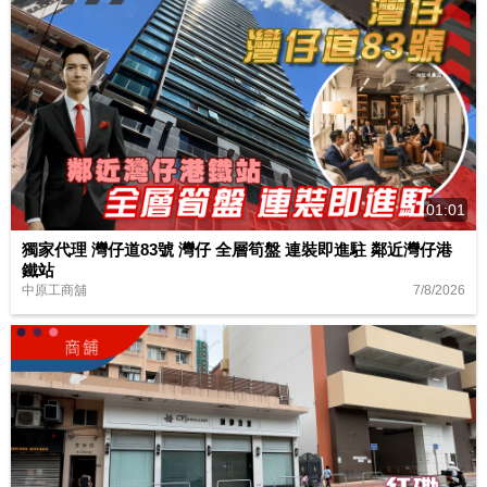
01:01
獨家代理 灣仔道83號 灣仔 全層筍盤 連裝即進駐 鄰近灣仔港
鐵站
7/8/2026
中原工商舖