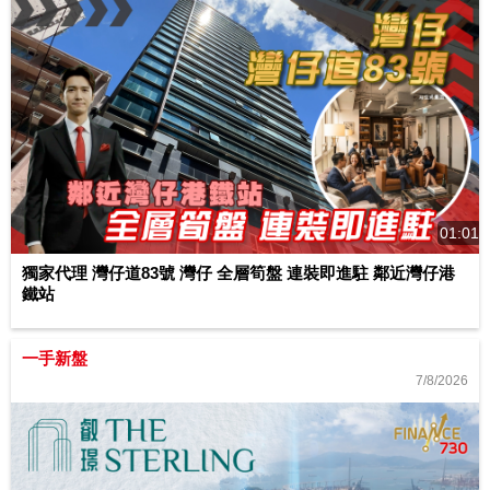
01:01
獨家代理 灣仔道83號 灣仔 全層筍盤 連裝即進駐 鄰近灣仔港
鐵站
一手新盤
7/8/2026