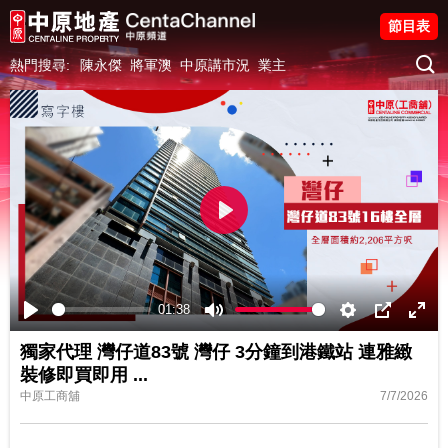
節目表
熱門搜尋:
陳永傑
將軍澳
中原講市況
業主
Play
01:38
Play
Mute
Settings
PIP
Ente
獨家代理 灣仔道83號 灣仔 3分鐘到港鐵站 連雅緻
fulls
裝修即買即用
...
中原工商舖
7/7/2026