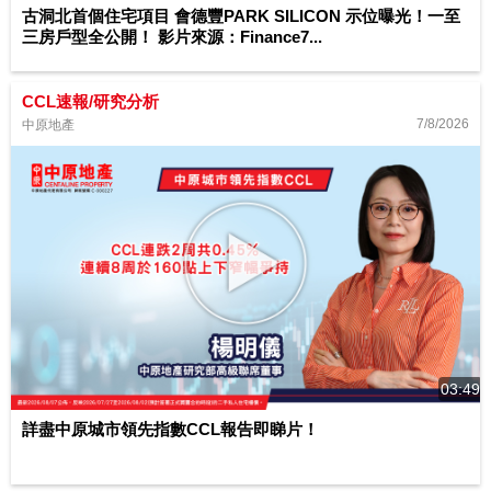
古洞北首個住宅項目 會德豐PARK SILICON 示位曝光！一至
三房戶型全公開！ 影片來源：Finance7...
CCL速報/研究分析
7/8/2026
中原地產
03:49
詳盡中原城市領先指數CCL報告即睇片！