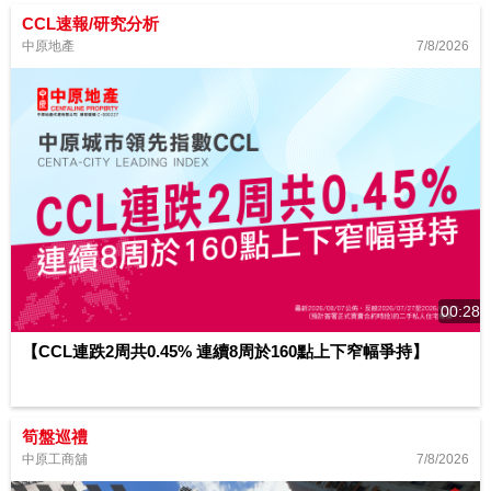
CCL速報/研究分析
7/8/2026
中原地產
00:28
【CCL連跌2周共0.45% 連續8周於160點上下窄幅爭持】
筍盤巡禮
7/8/2026
中原工商舖