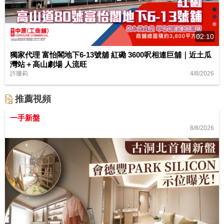
02:10
獨家代理 富怡閣地下6-13號舖 紅磡 3600呎相連巨舖｜近土瓜
灣站＋高山劇場 人流旺
4/8/2026
許珊莉
推薦視頻
一手新盤
8/8/2026