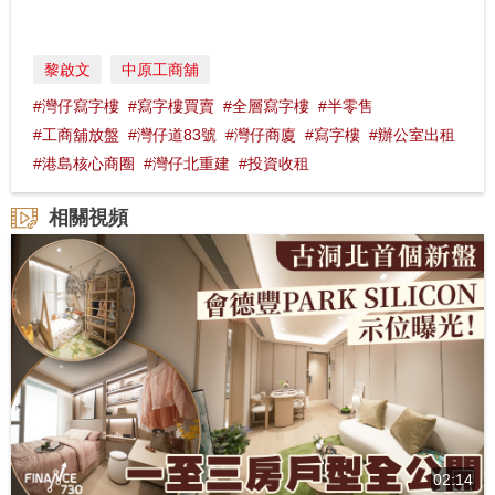
黎啟文
中原工商舖
#灣仔寫字樓
#寫字樓買賣
#全層寫字樓
#半零售
#工商舖放盤
#灣仔道83號
#灣仔商廈
#寫字樓
#辦公室出租
#港島核心商圈
#灣仔北重建
#投資收租
相關視頻
02:14