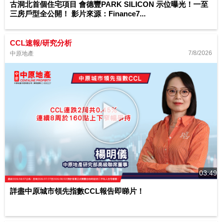
古洞北首個住宅項目 會德豐PARK SILICON 示位曝光！一至
三房戶型全公開！ 影片來源：Finance7...
CCL速報/研究分析
7/8/2026
中原地產
03:49
詳盡中原城市領先指數CCL報告即睇片！