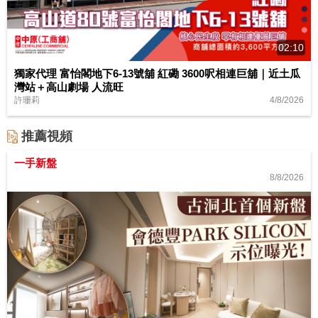
02:10
獨家代理 富怡閣地下6-13號舖 紅磡 3600呎相連巨舖｜近土瓜
灣站＋高山劇場 人流旺
4/8/2026
許珊莉
推薦視頻
一手新盤
8/8/2026