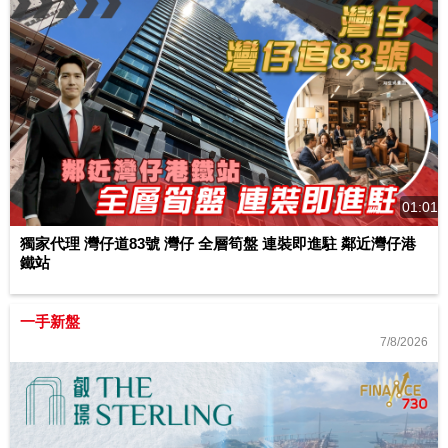
01:01
獨家代理 灣仔道83號 灣仔 全層筍盤 連裝即進駐 鄰近灣仔港
鐵站
一手新盤
7/8/2026