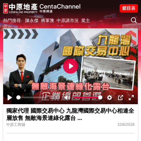
節目表
熱門搜尋:
陳永傑
將軍澳
中原講市況
業主
Play
01:10
Play
Mute
Settings
PIP
Ente
獨家代理 國際交易中心 九龍灣國際交易中心相連全
fulls
層放售 無敵海景連綠化露台 ...
中原工商舖
10/6/2026