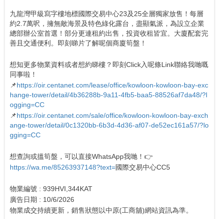
九龍灣甲級寫字樓地標國際交易中心23及25全層獨家放售！每層
約2.7萬呎，擁無敵海景及特色綠化露台，盡顯氣派，為設立企業
總部辦公室首選！部分更連租約出售，投資收租皆宜。大廈配套完
善且交通便利。即刻睇片了解呢個商廈筍盤！
想知更多物業資料或者想約睇樓？即刻Click入呢條Link聯絡我哋嘅
同事啦！
📌
https://oir.centanet.com/lease/office/kowloon-kowloon-bay-exc
hange-tower/detail/4b36288b-9a11-4fb5-baa5-88526af7da48/?l
ogging=CC
📌
https://oir.centanet.com/sale/office/kowloon-kowloon-bay-exch
ange-tower/detail/0c1320bb-6b3d-4d36-af07-de52ec161a57/?lo
gging=CC
想查詢或搵筍盤，可以直接WhatsApp我哋！👉
https://wa.me/85263937148?text=
國際交易中心CC5
物業編號 : 939HVI,344KAT
廣告日期 : 10/6/2026
物業成交持續更新，銷售狀態以中原(工商舖)網站資訊為準。