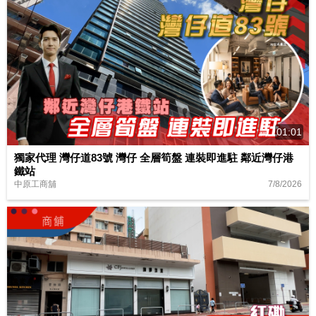
01:01
獨家代理 灣仔道83號 灣仔 全層筍盤 連裝即進駐 鄰近灣仔港
鐵站
7/8/2026
中原工商舖