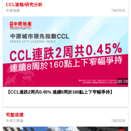
CCL速報/研究分析
7/8/2026
中原地產
00:28
【CCL連跌2周共0.45% 連續8周於160點上下窄幅爭持】
筍盤巡禮
7/8/2026
中原工商舖