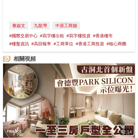
黎啟文
九龍灣
中原工商舖
#國際交易中心
#寫字樓出租
#寫字樓投資
#香港樓市
#樓盤資訊
#高回報率
#工商單位
#香港工商投資
#核心商圈
相關視頻
02:14