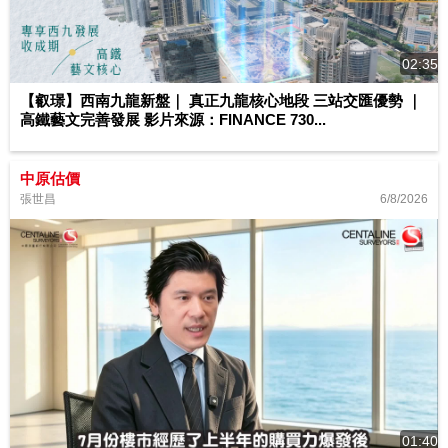
02:35
【叡璟】西南九龍新盤｜ 真正九龍核心地段 三站交匯優勢 ｜
高鐵藝文完善發展 影片來源：FINANCE 730...
中原估價
6/8/2026
張世昌
01:40