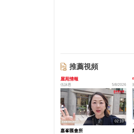
推薦視頻
屋苑情報
伍詠恩
5/8/2026
02:10
嘉峯匯會所