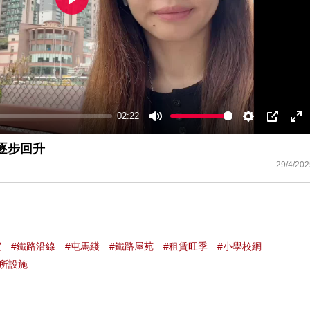
Play
02:22
Mute
Settings
PIP
En
ful
逐步回升
29/4/202
實
#鐵路沿線
#屯馬綫
#鐵路屋苑
#租賃旺季
#小學校網
會所設施