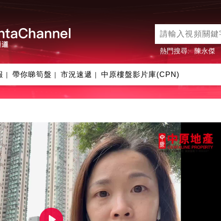
熱門搜尋:
陳永傑
報
帶你睇筍盤
市況速遞
中原樓盤影片庫(CPN)
|
|
|