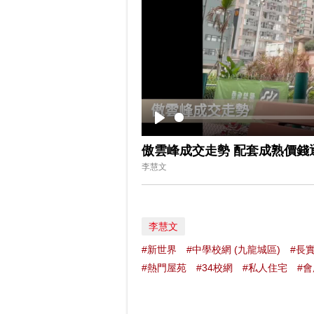
Play
傲雲峰成交走勢 配套成熟價錢
李慧文
李慧文
#新世界
#中學校網 (九龍城區)
#長
#熱門屋苑
#34校網
#私人住宅
#