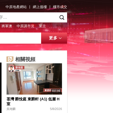
|
|
中原地產網站
網上搵樓
樓市成交
將軍澳
中原講市況
業主
更多
相關視頻
01:26
荃灣 爵悅庭 東爵軒 (A1) 低層 H
室
吳翊麟
5/8/2026