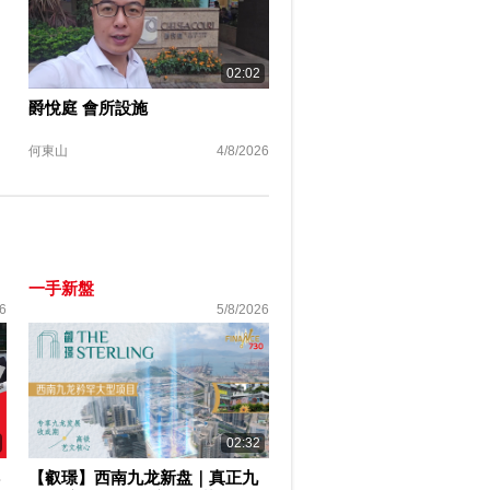
02:02
爵悅庭 會所設施
何東山
4/8/2026
一手新盤
6
5/8/2026
02:32
【叡璟】西南九龙新盘｜真正九