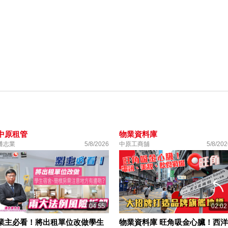
中原租管
物業資料庫
潘志業
5/8/2026
中原工商舖
5/8/202
04:55
02:02
業主必看！將出租單位改做學生
物業資料庫 旺角吸金心臟！西洋