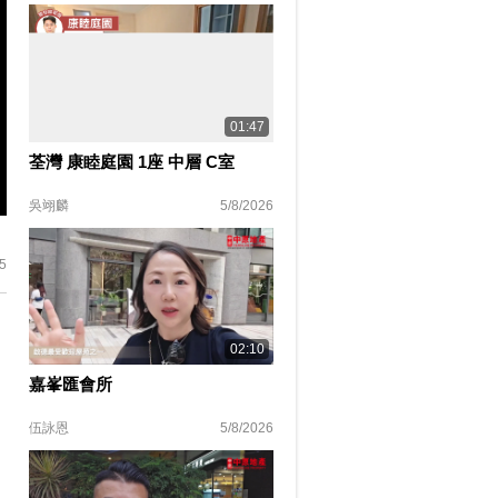
01:47
荃灣 康睦庭園 1座 中層 C室
吳翊麟
5/8/2026
ter
lscreen
5
02:10
嘉峯匯會所
伍詠恩
5/8/2026