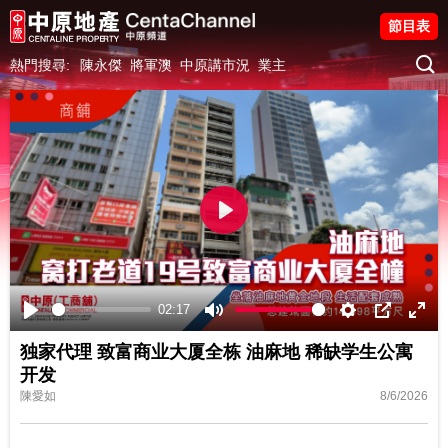
節目表
熱門搜尋:
陳永傑
將軍澳
中原講市況
業主
Play
02:17
Play
Mute
Settings
PIP
Ente
独家代理 致富商业大厦全栋 油麻地 稀缺学生公寓
fulls
开发
陳愛如
8/6/2026