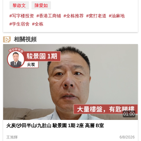
黎啟文
陳愛如
#写字楼投资
#香港工商铺
#全栋推荐
#窝打老道
#油麻地
#学生宿舍
#全栋
相關視頻
01:00
火炭/沙田半山/九肚山 駿景園 1期 2座 高層 B室
6/8/2026
王旭輝