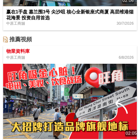
02:06
赢在1手盘 嘉兰围3号 尖沙咀 核心全新银座式商厦 高层维港烟
花海景 投资自用首选
30/7/2026
中原工商舖
推薦視頻
物業資料庫
6/8/2026
中原工商舖
02:05