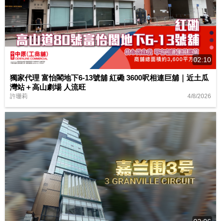
02:10
獨家代理 富怡閣地下6-13號舖 紅磡 3600呎相連巨舖｜近土瓜
灣站＋高山劇場 人流旺
4/8/2026
許珊莉