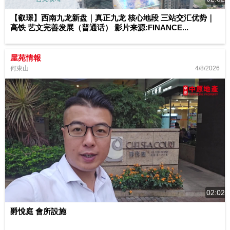
【叡璟】西南九龙新盘｜真正九龙 核心地段 三站交汇优势｜
高铁 艺文完善发展（普通话） 影片来源:FINANCE...
屋苑情報
4/8/2026
何東山
02:02
爵悅庭 會所設施