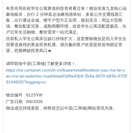
有意布局长租学生公寓赛道的投资者看过来！物业坐落九龙核心油
麻地板块，步行 2 分钟直达油麻地港铁站，多条公共交通线路汇
集，出行通达全城。楼宇户型方正实用，规划灵活；周边大型商
场、餐饮配套完善，成熟商圈环绕，改造学生公寓适配度极高，住
户日常生活购物、餐饮需求一站式满足。
目前私人学生公寓床位缺口持续扩大，这套整栋物业是切入学生住
宿赛道难得的黄金投资机遇。感兴趣的客户欢迎提前咨询锁定资
源，把握稀缺投资风口🔥
请即联络中原(工商铺)了解更多详情！
https://oir.centanet.com/zh-cn/lease/retail/kowloon-yau-ma-tei-y
au-ma-tei-waterloo-road/detail/3d9e43b9-354a-4070-b83b-47f3f
9144603/?logging=cc
物业编号 : 812SYW
广告日期 : 8/6/2026
物业成交持续更新，销售状态以中原(工商铺)网站资讯为准。