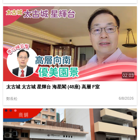
02:03
太古城 太古城 星輝台 海星閣 (48座) 高層 F室
6/8/2026
鄭長松