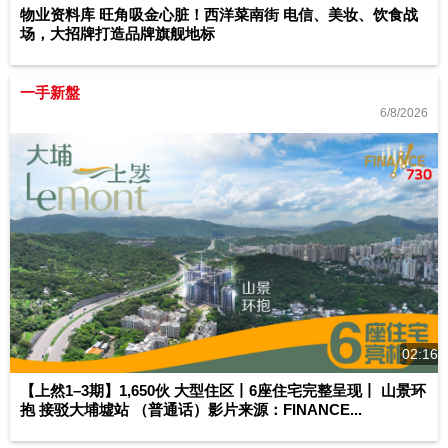
物业资料库 旺角吸金心脏！西洋菜南街 电信、美妆、饮食战
场，大招牌打造品牌旗舰地标
一手新盤
6/8/2026
02:16
【上然1–3期】1,650伙 大型住区丨6座住宅完整呈现丨 山景环
抱 接驳大埔墟站 （普通话）影片来源：FINANCE...