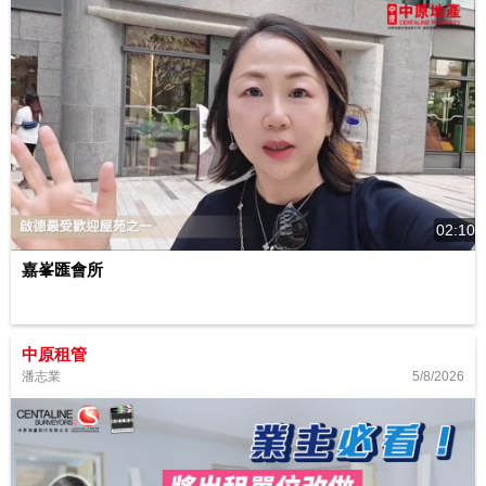
02:10
嘉峯匯會所
中原租管
5/8/2026
潘志業