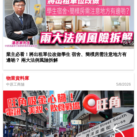
04:55
業主必看！將出租單位改做學生 宿舍、簡樸房需注意地方有
邊啲？ 兩大法例風險拆解
物業資料庫
5/8/2026
中原工商舖