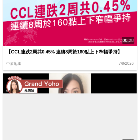
00:28
【CCL連跌2周共0.45% 連續8周於160點上下窄幅爭持】
7/8/2026
中原地產