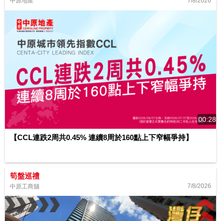
7/8/2026
中原地產
00:28
【CCL連跌2周共0.45% 連續8周於160點上下窄幅爭持】
筍盤巡禮
7/8/2026
中原工商舖