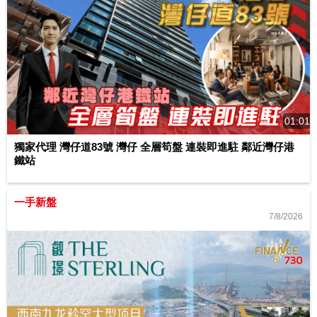
01:01
獨家代理 灣仔道83號 灣仔 全層筍盤 連裝即進駐 鄰近灣仔港
鐵站
一手新盤
7/8/2026