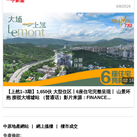
一手新盤
6/8/2026
02:16
【上然1–3期】1,650伙 大型住区丨6座住宅完整呈现丨 山景环
抱 接驳大埔墟站 （普通话）影片来源：FINANCE...
|
|
中原地產網站
網上搵樓
樓市成交
免責條款: