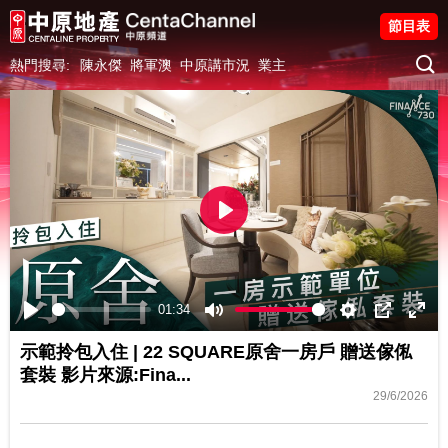
節目表
熱門搜尋:
陳永傑
將軍澳
中原講市況
業主
Play
01:34
Play
Mute
Settings
PIP
Ente
示範拎包入住 | 22 SQUARE原舍一房戶 贈送傢俬
fulls
套裝 影片來源:Fina...
29/6/2026