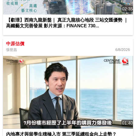
02:35
【叡璟】西南九龍新盤｜ 真正九龍核心地段 三站交匯優勢 ｜
高鐵藝文完善發展 影片來源：FINANCE 730...
中原估價
6/8/2026
張世昌
01:40
內地專才與留學生積極入市 第三季延續租金向上走勢？