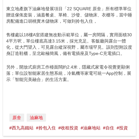
東立地產旗下油麻地發展項目「22 SQUARE 原舍」所有標準單位
贈送傢俬套裝，涵蓋餐桌、單椅、沙發、儲物床、衣櫃等，當中睡
房配備進口胡桃實木儲物床，可做到拎包入住，
售樓處以18樓A室搭建無改動示範單位，屬一房間隔，實用面積30
4平方呎，單位樓底高達3.15米，採光充足。客飯廳與露台一體
化，從大門望入，可見露台縱深視野，屬市場罕見。該則型附設度
身訂造鞋櫃，呈北歐極簡風，備有電插座及Type-C充電插口。
另外，開放式廚房工作檯面闊約2.4米，隱藏式家電令視覺更顯俐
落；單位設智能家居生態系統，冷氣機等家電可統一App控制，展
示「智能完美融合」的生活方案。
原舍
油麻地
#西九高鐵站
#拎包入住
#收租投資
#油麻地站
#自住
#投資