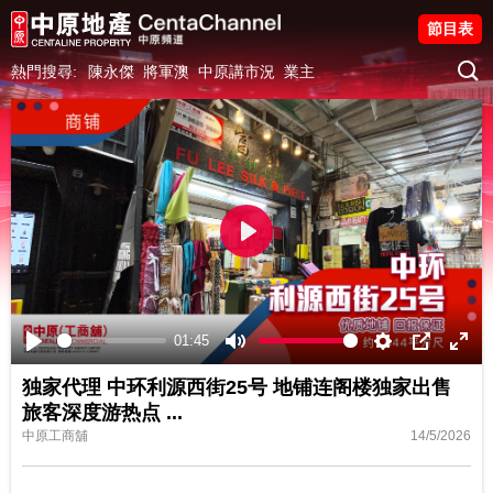
節目表
熱門搜尋:
陳永傑
將軍澳
中原講市況
業主
Play
01:45
Play
Mute
Settings
PIP
Ente
独家代理 中环利源西街25号 地铺连阁楼独家出售
fulls
旅客深度游热点
...
中原工商舖
14/5/2026