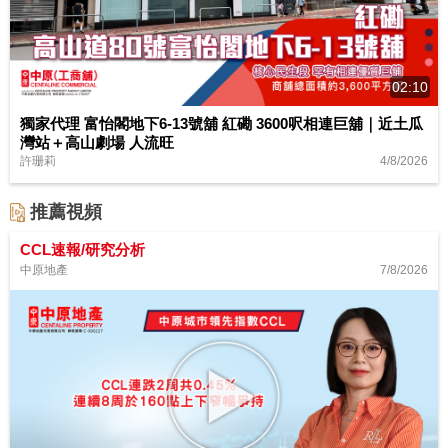
02:10
獨家代理 富怡閣地下6-13號舖 紅磡 3600呎相連巨舖｜近土瓜
灣站＋高山劇場 人流旺
4/8/2026
許珊莉
推薦視頻
CCL速報/研究分析
7/8/2026
中原地產