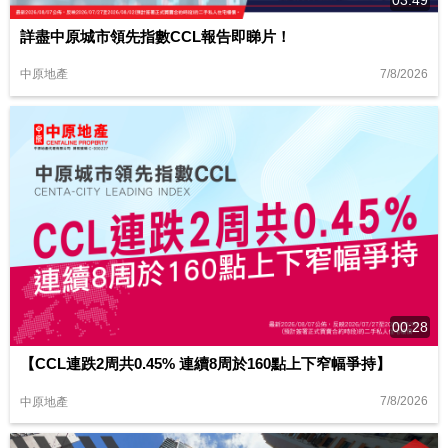
詳盡中原城市領先指數CCL報告即睇片！
7/8/2026
中原地產
00:28
【CCL連跌2周共0.45% 連續8周於160點上下窄幅爭持】
7/8/2026
中原地產