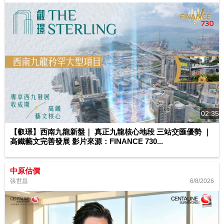
02:35
【叡璟】西南九龍新盤｜ 真正九龍核心地段 三站交匯優勢 ｜
高鐵藝文完善發展 影片來源：FINANCE 730...
中原估價
6/8/2026
張世昌