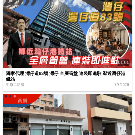
01:01
獨家代理 灣仔道83號 灣仔 全層筍盤 連裝即進駐 鄰近灣仔港
鐵站
7/8/2026
中原工商舖