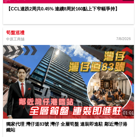
【CCL連跌2周共0.45% 連續8周於160點上下窄幅爭持】
筍盤巡禮
7/8/2026
中原工商舖
01:01
獨家代理 灣仔道83號 灣仔 全層筍盤 連裝即進駐 鄰近灣仔港
鐵站