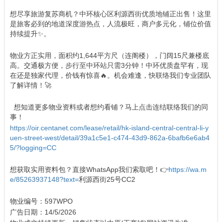
想尽享旅游复苏商机？中环核心区利源西街优质地铺正出售！这里
是旅客必到的地道深度游热点，人流极旺，商户多元化，铺位价值
持续提升✨。
物业方正实用，面积约1,644平方尺（连阁楼），门阔15尺兼楼底
高。交通极方便，步行至中环站只需3分钟！中环优质盘罕有，现
在还是独家代理，价钱有惊喜🔥。机会难逢，快联络我们专业团队
了解详情！🚀
想知道更多物业资料或者想约看铺？马上点击连结联络我们的同
事！
https://oir.centanet.com/lease/retail/hk-island-central-central-li-y
uen-street-west/detail/39a1c5e1-c474-43d9-862a-6bafb6e6ab4
5/?logging=CC
想获取实用资料包？直接WhatsApp我们索取吧！👉
https://wa.m
e/85263937148?text=
利源西街25号CC2
物业编号：597WPO
广告日期：14/5/2026