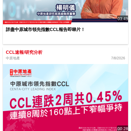
03:49
詳盡中原城市領先指數CCL報告即睇片！
CCL速報/研究分析
7/8/2026
中原地產
00:28