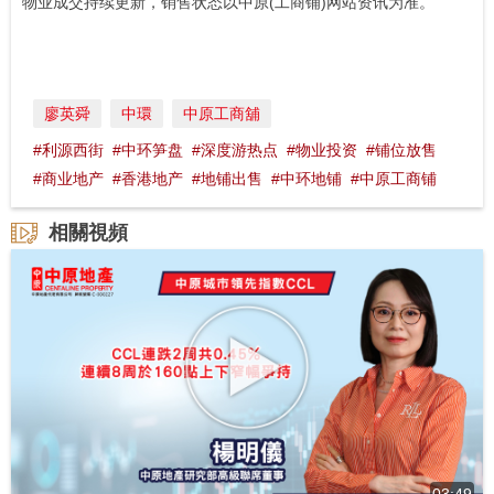
物业成交持续更新，销售状态以中原(工商铺)网站资讯为准。
廖英舜
中環
中原工商舖
#利源西街
#中环笋盘
#深度游热点
#物业投资
#铺位放售
#商业地产
#香港地产
#地铺出售
#中环地铺
#中原工商铺
相關視頻
03:49