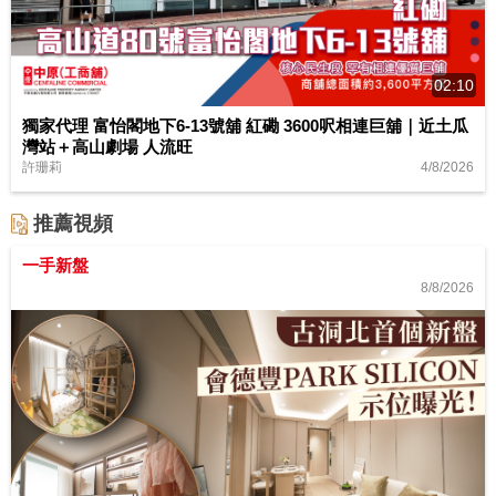
02:10
獨家代理 富怡閣地下6-13號舖 紅磡 3600呎相連巨舖｜近土瓜
灣站＋高山劇場 人流旺
4/8/2026
許珊莉
推薦視頻
一手新盤
8/8/2026