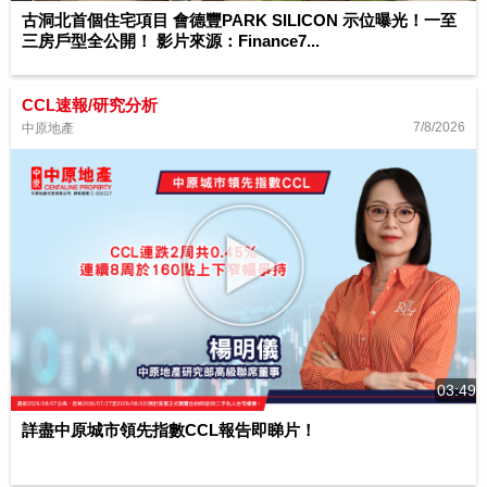
古洞北首個住宅項目 會德豐PARK SILICON 示位曝光！一至
三房戶型全公開！ 影片來源：Finance7...
CCL速報/研究分析
7/8/2026
中原地產
03:49
詳盡中原城市領先指數CCL報告即睇片！