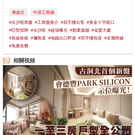
黎啟文
中原工商舖
#尖沙咀商廈
#工商盤推介
#寫字樓出售
#黃金十字路口
#巨型招牌
#尖沙咀
#超強曝光
#創業搵舖
#金鑾大廈
#長線收租
#彌敦道
#地鐵出口即達
#寫字樓投資
#全層商舖
#免廣告費
相關視頻
02:14