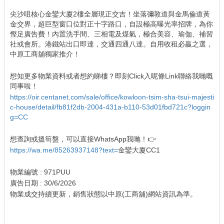
尖沙咀核心金鑾大廈2樓全層現正交吉！坐落彌敦道與金馬倫道黃
金交界，超巨型窗口位對正十字路口，自設極高曝光率招牌，為你
慳足廣告費！內置洗手間、三相電及煤氣，極合美容、瑜伽、補習
社或會所。港鐵站出口即達，交通四通八達。自用收租必贏之選，
中原工商舖獨家推介！
想知更多物業資料或者想約睇樓？即刻Click入呢條Link聯絡我哋嘅
同事啦！
https://oir.centanet.com/sale/office/kowloon-tsim-sha-tsui-majesti
c-house/detail/fb81f2db-2004-431a-b110-53d01fbd721c?loggin
g=CC
想查詢或搵筍盤，可以直接WhatsApp我哋！👉
https://wa.me/85263937148?text=
金鑾大廈CC1
物業編號 : 971PUU
廣告日期 : 30/6/2026
物業成交持續更新，銷售狀態以中原(工商舖)網站資訊為準。