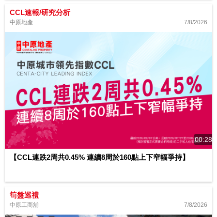
CCL速報/研究分析
7/8/2026
中原地產
00:28
【CCL連跌2周共0.45% 連續8周於160點上下窄幅爭持】
筍盤巡禮
7/8/2026
中原工商舖