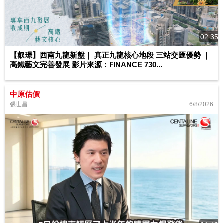
02:35
【叡璟】西南九龍新盤｜ 真正九龍核心地段 三站交匯優勢 ｜
高鐵藝文完善發展 影片來源：FINANCE 730...
中原估價
6/8/2026
張世昌