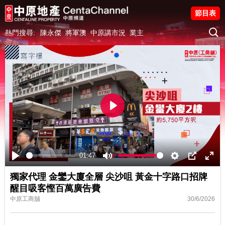
節目表
熱門搜尋:
陳永傑
將軍澳
中原講市況
業主
Play
01:47
Play
Mute
Settings
PIP
Ente
獨家代理 金鑾大廈全層 尖沙咀 黃金十字路口招牌
fulls
醒目吸客慳百萬廣告費
中原工商舖
30/6/2026