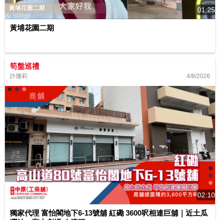
01:25
黃埔花園二期
筍盤巡禮
4/8/2026
許珊莉
02:10
獨家代理 富怡閣地下6-13號舖 紅磡 3600呎相連巨舖｜近土瓜