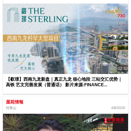
02:32
【叡璟】西南九龙新盘｜真正九龙 核心地段 三站交汇优势｜
高铁 艺文完善发展（普通话） 影片来源:FINANCE...
屋苑情報
4/8/2026
何東山