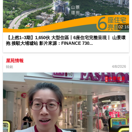
02:16
【上然1–3期】1,650伙 大型住區丨6座住宅完整呈現丨 山景環
抱 接駁大埔墟站 影片來源：FINANCE 730...
屋苑情報
4/8/2026
韓銘