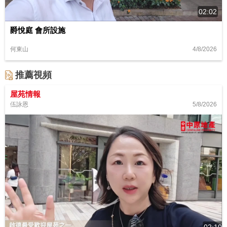
02:02
爵悅庭 會所設施
4/8/2026
何東山
推薦視頻
屋苑情報
5/8/2026
伍詠恩
02:10