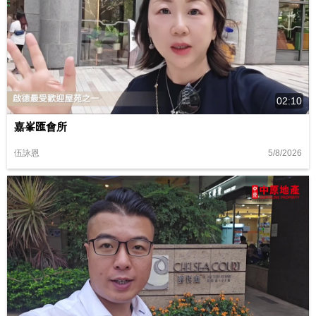
02:10
嘉峯匯會所
5/8/2026
伍詠恩