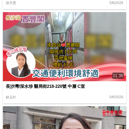
5/8/2026
游天恩
01:35
長沙灣/深水埗 醫局街218-220號 中層 C室
5/8/2026
林玉叶