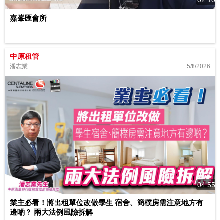
嘉峯匯會所
中原租管
5/8/2026
潘志業
04:55
業主必看！將出租單位改做學生 宿舍、簡樸房需注意地方有
邊啲？ 兩大法例風險拆解