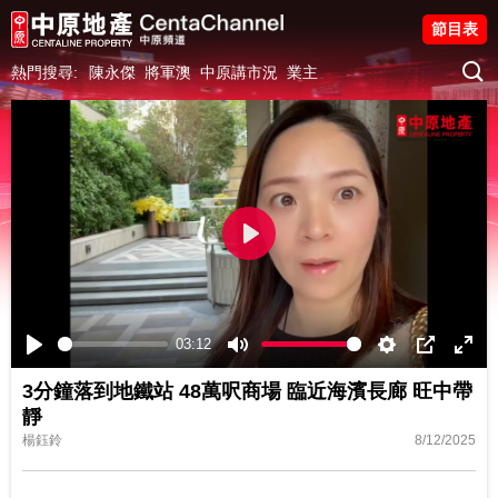
節目表
熱門搜尋:
陳永傑
將軍澳
中原講市況
業主
Play
03:12
Play
Mute
Settings
PIP
Ente
3分鐘落到地鐵站 48萬呎商場 臨近海濱長廊 旺中帶
fulls
靜
楊鈺鈴
8/12/2025