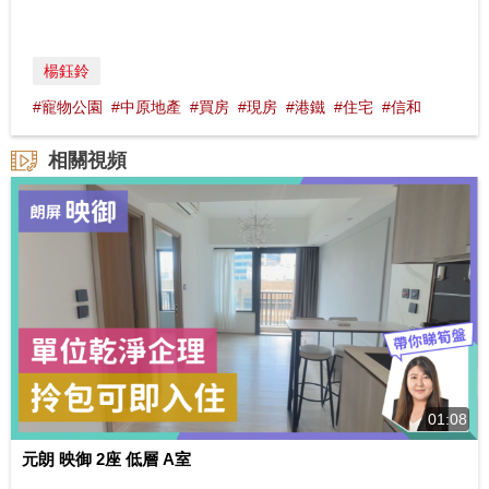
楊鈺鈴
#寵物公園
#中原地產
#買房
#現房
#港鐵
#住宅
#信和
相關視頻
01:08
元朗 映御 2座 低層 A室