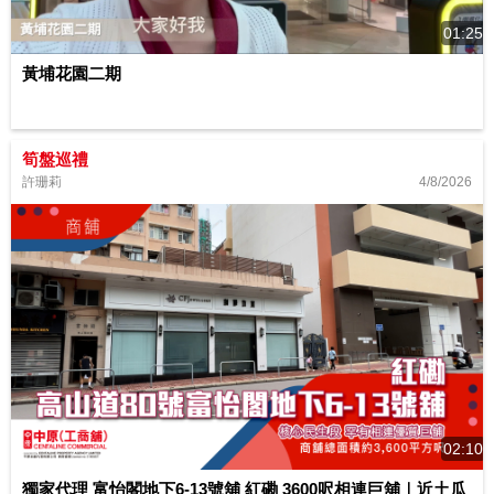
01:25
黃埔花園二期
筍盤巡禮
4/8/2026
許珊莉
02:10
獨家代理 富怡閣地下6-13號舖 紅磡 3600呎相連巨舖｜近土瓜