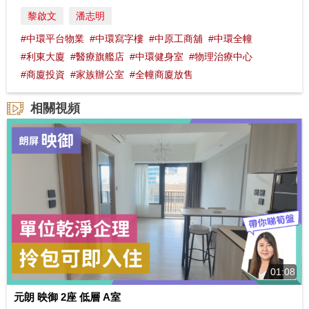
黎啟文
潘志明
#中環平台物業
#中環寫字樓
#中原工商舖
#中環全幢
#利東大廈
#醫療旗艦店
#中環健身室
#物理治療中心
#商廈投資
#家族辦公室
#全幢商廈放售
相關視頻
01:08
元朗 映御 2座 低層 A室