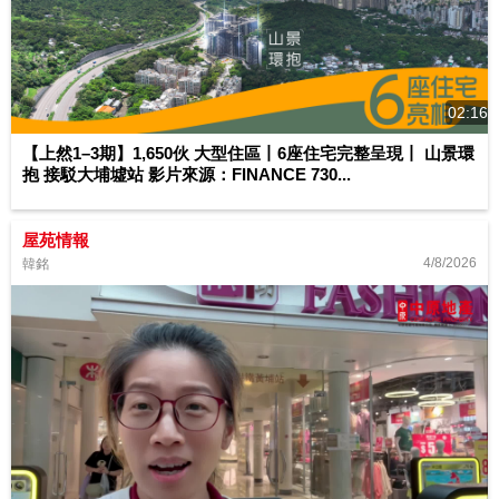
02:16
【上然1–3期】1,650伙 大型住區丨6座住宅完整呈現丨 山景環
抱 接駁大埔墟站 影片來源：FINANCE 730...
屋苑情報
4/8/2026
韓銘