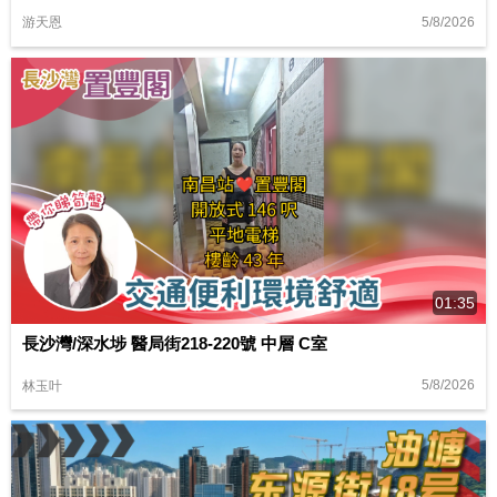
5/8/2026
游天恩
01:35
長沙灣/深水埗 醫局街218-220號 中層 C室
5/8/2026
林玉叶