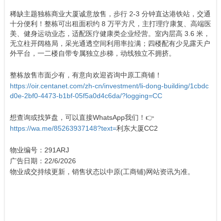
稀缺主题独栋商业大厦诚意放售，步行 2-3 分钟直达港铁站，交通
十分便利！整栋可出租面积约 8 万平方尺，主打理疗康复、高端医
美、健身运动业态，适配医疗健康类企业经营。室内层高 3.6 米，
无立柱开阔格局，采光通透空间利用率拉满；四楼配有少见露天户
外平台，一二楼自带专属独立步梯，动线独立不拥挤。
整栋放售市面少有，有意向欢迎咨询中原工商铺！
https://oir.centanet.com/zh-cn/investment/li-dong-building/1cbdc
d0e-2bf0-4473-b1bf-05f5a0d4c6da/?logging=CC
想查询或找笋盘，可以直接WhatsApp我们！👉
https://wa.me/85263937148?text=
利东大厦CC2
物业编号：291ARJ
广告日期：22/6/2026
物业成交持续更新，销售状态以中原(工商铺)网站资讯为准。