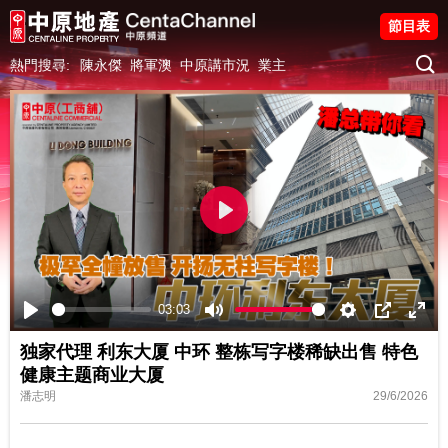
節目表
熱門搜尋:
陳永傑
將軍澳
中原講市況
業主
Play
03:03
Play
Mute
Settings
PIP
Ente
独家代理 利东大厦 中环 整栋写字楼稀缺出售 特色
fulls
健康主题商业大厦
潘志明
29/6/2026