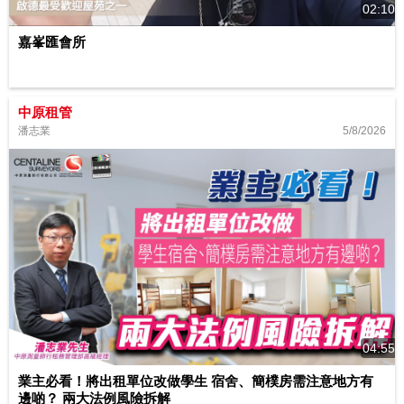
02:10
嘉峯匯會所
中原租管
5/8/2026
潘志業
04:55
業主必看！將出租單位改做學生 宿舍、簡樸房需注意地方有
邊啲？ 兩大法例風險拆解