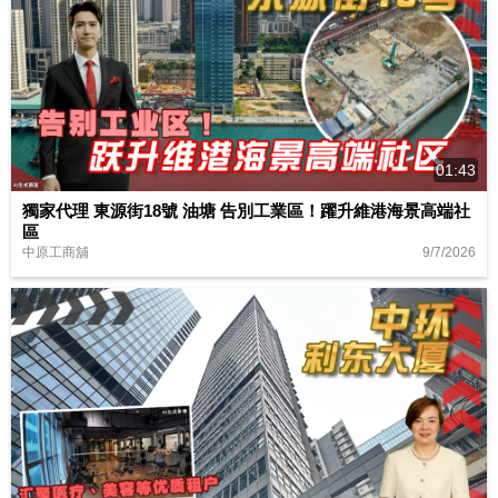
01:43
獨家代理 東源街18號 油塘 告別工業區！躍升維港海景高端社
區
9/7/2026
中原工商舖