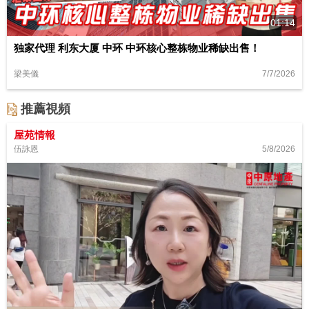
01:14
独家代理 利东大厦 中环 中环核心整栋物业稀缺出售！
7/7/2026
梁美儀
推薦視頻
屋苑情報
5/8/2026
伍詠恩