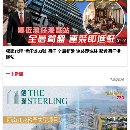
01:01
獨家代理 灣仔道83號 灣仔 全層筍盤 連裝即進駐 鄰近灣仔港
鐵站
一手新盤
7/8/2026