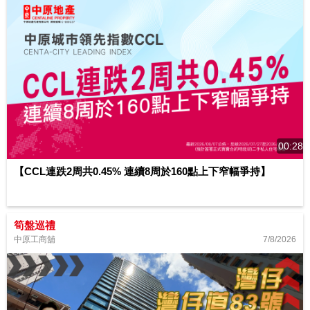
00:28
【CCL連跌2周共0.45% 連續8周於160點上下窄幅爭持】
筍盤巡禮
7/8/2026
中原工商舖