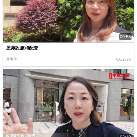
00:58
屋苑設施和配套
6/8/2026
蔡惠萍
02:10