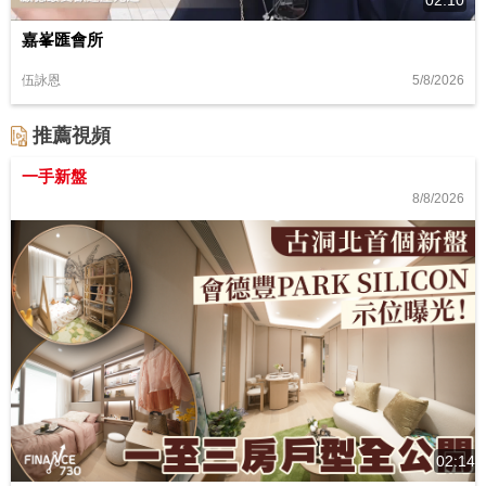
嘉峯匯會所
5/8/2026
伍詠恩
推薦視頻
一手新盤
8/8/2026
02:14