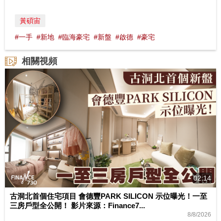
黃碩宙
#一手
#新地
#臨海豪宅
#新盤
#啟德
#豪宅
相關視頻
02:14
古洞北首個住宅項目 會德豐PARK SILICON 示位曝光！一至
三房戶型全公開！ 影片來源：Finance7...
8/8/2026