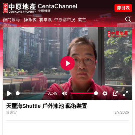
節目表
熱門搜尋:
陳永傑
將軍澳
中原講市況
業主
Play
01:49
Play
Mute
Settings
PIP
Ente
天壐海Shuttle 戶外泳池 藝術裝置
fulls
黃碩宙
3/7/2026