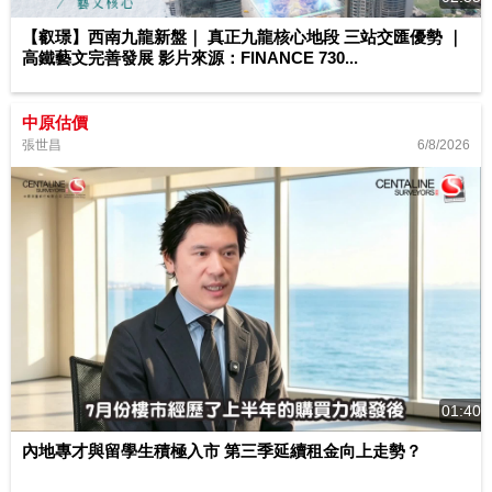
【叡璟】西南九龍新盤｜ 真正九龍核心地段 三站交匯優勢 ｜
高鐵藝文完善發展 影片來源：FINANCE 730...
中原估價
6/8/2026
張世昌
01:40
內地專才與留學生積極入市 第三季延續租金向上走勢？