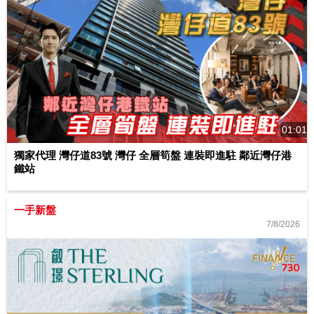
01:01
獨家代理 灣仔道83號 灣仔 全層筍盤 連裝即進駐 鄰近灣仔港
鐵站
一手新盤
7/8/2026