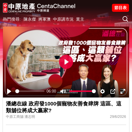
節目表
熱門搜尋:
陳永傑
將軍澳
中原講市況
業主
Play
06:00
Play
Mute
Settings
PIP
Ente
潘總在線 政府發1000個寵物友善食肆牌 這區、這
fulls
類舖位將成大贏家?
中原工商舖 潘志明
29/6/2026