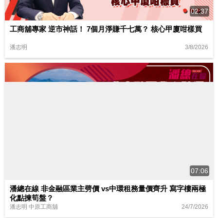
02:37
工商舖專家 逆市神話！ 7個月淨賺千七萬？ 核心甲廈咁樣買
3/8/2026
潘志明
07:06
潘總在線 非金融區業主劈價 vs中環租務量價齊升 寫字樓兩極
化點揀筍盤？
24/7/2026
潘志明 中原工商舖