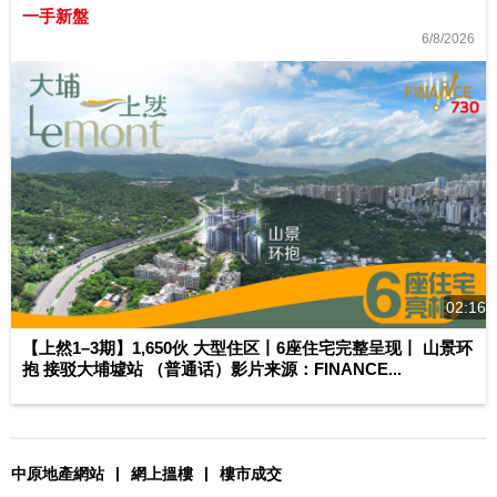
一手新盤
6/8/2026
02:16
【上然1–3期】1,650伙 大型住区丨6座住宅完整呈现丨 山景环
抱 接驳大埔墟站 （普通话）影片来源：FINANCE...
|
|
中原地產網站
網上搵樓
樓市成交