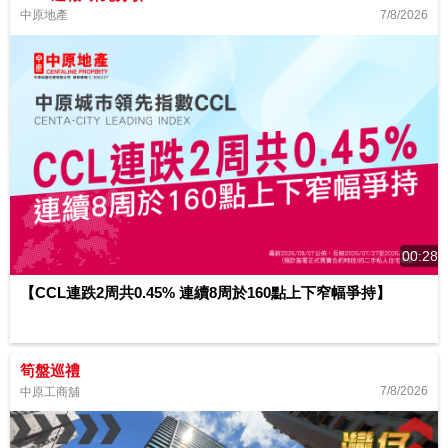
7/8/2026
中原地產
00:28
【CCL連跌2周共0.45% 連續8周於160點上下窄幅爭持】
筍盤巡禮
7/8/2026
中原工商舖