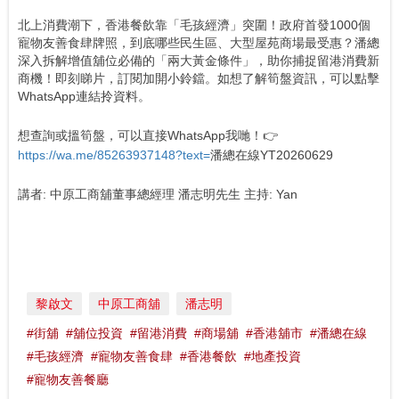
北上消費潮下，香港餐飲靠「毛孩經濟」突圍！政府首發1000個
寵物友善食肆牌照，到底哪些民生區、大型屋苑商場最受惠？潘總
深入拆解增值舖位必備的「兩大黃金條件」，助你捕捉留港消費新
商機！即刻睇片，訂閱加開小鈴鐺。如想了解筍盤資訊，可以點擊
WhatsApp連結拎資料。
想查詢或搵筍盤，可以直接WhatsApp我哋！👉
https://wa.me/85263937148?text=
潘總在線YT20260629
講者: 中原工商舖董事總經理 潘志明先生 主持: Yan
黎啟文
中原工商舖
潘志明
#街舖
#舖位投資
#留港消費
#商場舖
#香港舖市
#潘總在線
#毛孩經濟
#寵物友善食肆
#香港餐飲
#地產投資
#寵物友善餐廳