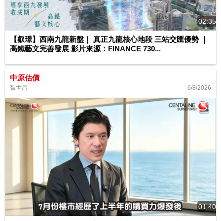
02:35
【叡璟】西南九龍新盤｜ 真正九龍核心地段 三站交匯優勢 ｜
高鐵藝文完善發展 影片來源：FINANCE 730...
中原估價
6/8/2026
張世昌
01:40