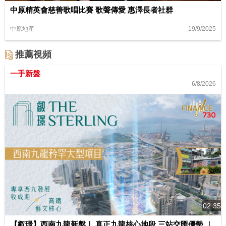
中原精英會慈善歌唱比賽 歌聲傳愛 惠澤長者社群
19/9/2025
中原地產
推薦視頻
一手新盤
6/8/2026
02:35
【叡璟】西南九龍新盤｜ 真正九龍核心地段 三站交匯優勢 ｜