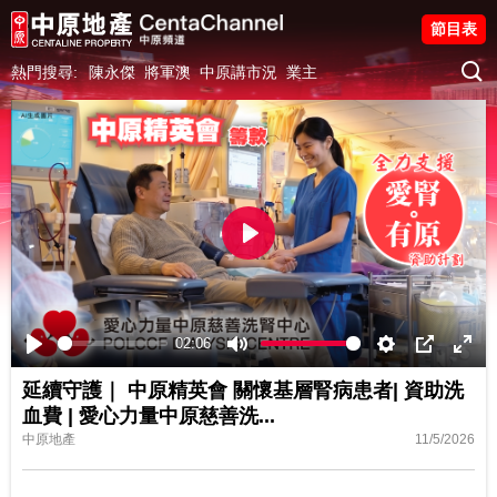
節目表
熱門搜尋:
陳永傑
將軍澳
中原講市況
業主
Play
02:06
Play
Mute
Settings
PIP
Ente
延續守護｜ 中原精英會 關懷基層腎病患者| 資助洗
fulls
血費 | 愛心力量中原慈善洗...
中原地產
11/5/2026