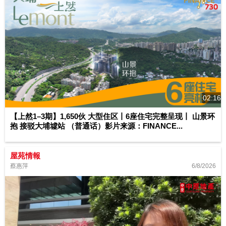
02:16
【上然1–3期】1,650伙 大型住区丨6座住宅完整呈现丨 山景环
抱 接驳大埔墟站 （普通话）影片来源：FINANCE...
屋苑情報
6/8/2026
蔡惠萍