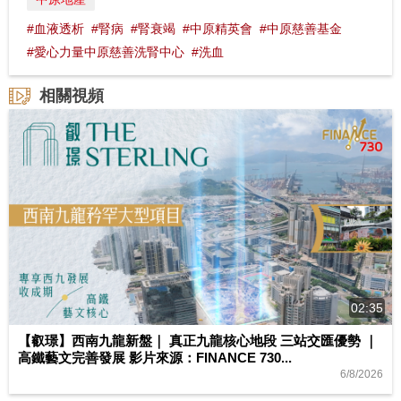
#血液透析
#腎病
#腎衰竭
#中原精英會
#中原慈善基金
#愛心力量中原慈善洗腎中心
#洗血
相關視頻
02:35
【叡璟】西南九龍新盤｜ 真正九龍核心地段 三站交匯優勢 ｜
高鐵藝文完善發展 影片來源：FINANCE 730...
6/8/2026