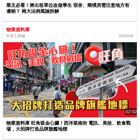
業主必看！將出租單位改做學生 宿舍、簡樸房需注意地方有
邊啲？ 兩大法例風險拆解
物業資料庫
5/8/2026
中原工商舖
02:02
物業資料庫 旺角吸金心臟！西洋菜南街 電訊、美妝、飲食戰
場，大招牌打造品牌旗艦地標