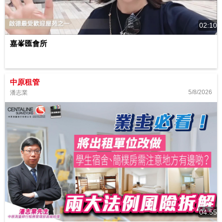
02:10
嘉峯匯會所
中原租管
5/8/2026
潘志業
04:55