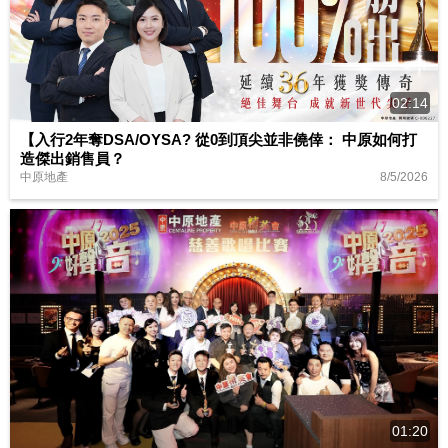
02:14
【入行2年奪DSA/OYSA? 從0到頂尖並非僥倖： 中原如何打
造傑出銷售員？
8/5/2026
中原地產
01:20