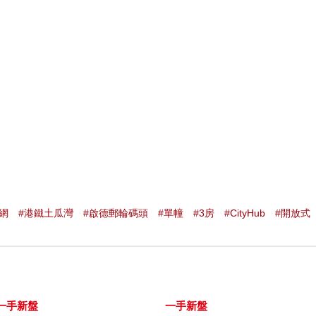
網
#港鐵土瓜灣
#啟德郵輪碼頭
#單幢
#3房
#CityHub
#開放式
一手新盤
一手新盤