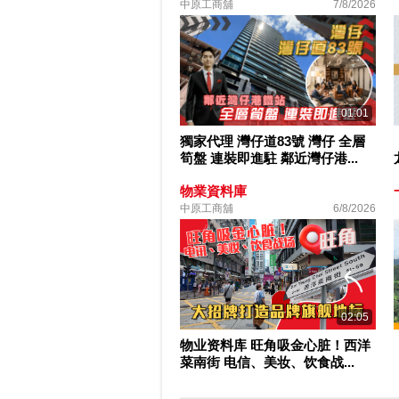
中原工商舖
7/8/2026
01:01
獨家代理 灣仔道83號 灣仔 全層
筍盤 連裝即進駐 鄰近灣仔港...
物業資料庫
中原工商舖
6/8/2026
02:05
物业资料库 旺角吸金心脏！西洋
菜南街 电信、美妆、饮食战...