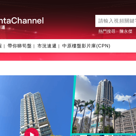
熱門搜尋:
陳永傑
報
帶你睇筍盤
市況速遞
中原樓盤影片庫(CPN)
|
|
|