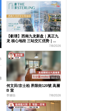
02:35
【叡璟】西南九龙新盘｜真正九
龙 核心地段 三站交汇优势｜...
7/8/2026
ter
lscreen
5
00:57
用
何文田/京士柏 界限街120號 高層
B 室
李璐怡
7/8/2026