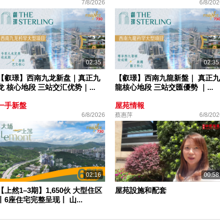
7/8/2026
6/8/202
02:35
02:35
【叡璟】西南九龙新盘｜真正九
【叡璟】西南九龍新盤｜ 真正九
龙 核心地段 三站交汇优势｜...
龍核心地段 三站交匯優勢 ｜...
一手新盤
屋苑情報
6/8/2026
蔡惠萍
6/8/202
02:16
00:58
【上然1–3期】1,650伙 大型住区
屋苑設施和配套
丨6座住宅完整呈现丨 山...