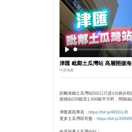
Play
津匯 毗鄰土瓜灣站 高層開揚海
中原地產
距離港鐵土瓜灣站D出口只是1分鐘步程
面積由220餘至1,500餘平方呎，間
津匯屋苑專頁：
https://bit.ly/482G1J8
更多土瓜灣區筍盤：
https://bit.ly/3X0
中原地產土瓜灣分行：