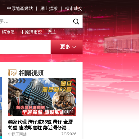
|
|
中原地產網站
網上搵樓
樓市成交
將軍澳
中原講市況
業主
更多
相關視頻
01:01
獨家代理 灣仔道83號 灣仔 全層
筍盤 連裝即進駐 鄰近灣仔港...
中原工商舖
7/8/2026