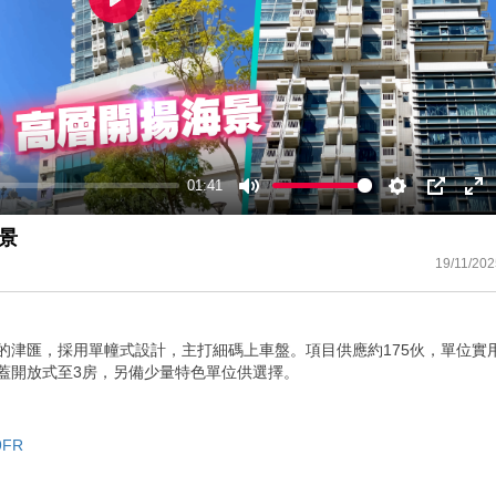
Play
01:41
Mute
Settings
PIP
En
ful
景
19/11/202
的津匯，採用單幢式設計，主打細碼上車盤。項目供應約175伙，單位實
隔涵蓋開放式至3房，另備少量特色單位供選擇。
W9FR