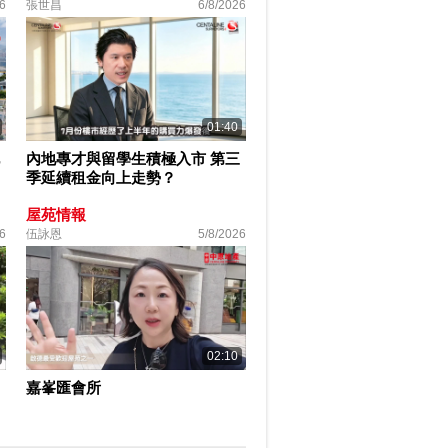
6
張世昌
6/8/2026
01:40
內地專才與留學生積極入市 第三
季延續租金向上走勢？
屋苑情報
6
伍詠恩
5/8/2026
02:10
嘉峯匯會所