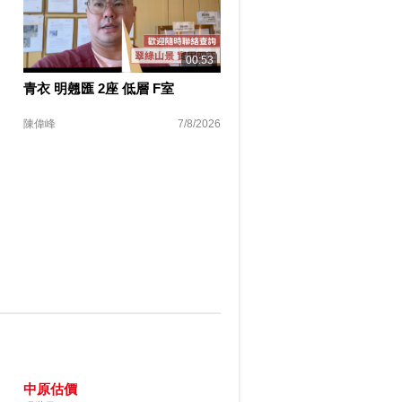
00:53
青衣 明翹匯 2座 低層 F室
陳偉峰
7/8/2026
中原估價