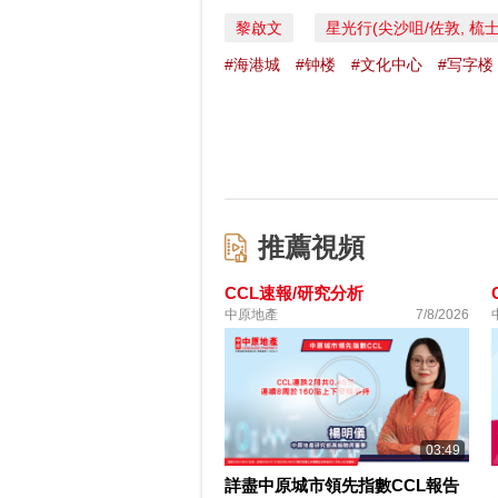
黎啟文
星光行(尖沙咀/佐敦, 梳
#海港城
#钟楼
#文化中心
#写字楼
推薦視頻
CCL速報/研究分析
中原地產
7/8/2026
03:49
詳盡中原城市領先指數CCL報告