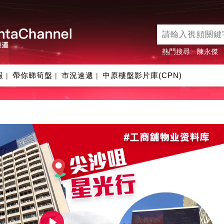
熱門搜尋:
陳永傑
報
帶你睇筍盤
市況速遞
中原樓盤影片庫(CPN)
|
|
|