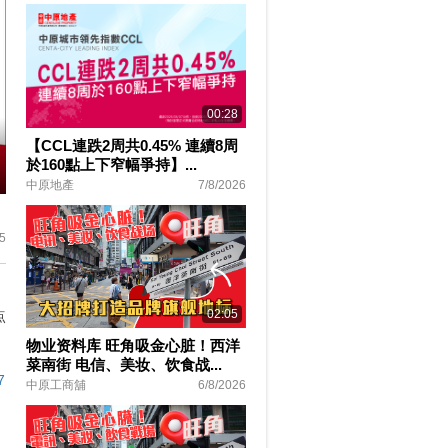
00:28
【CCL連跌2周共0.45% 連續8周
於160點上下窄幅爭持】...
中原地產
7/8/2026
ter
lscreen
5
02:05
点
物业资料库 旺角吸金心脏！西洋
菜南街 电信、美妆、饮食战...
7
中原工商舖
6/8/2026