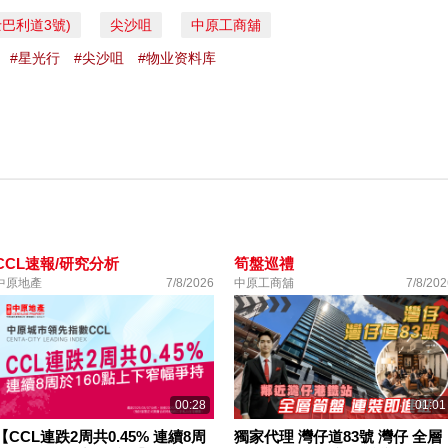
士巴利道3號)
尖沙咀
中原工商舖
#星光行
#尖沙咀
#物业资料库 ⁠
CCL速報/研究分析
筍盤巡禮
中原地產
7/8/2026
中原工商舖
7/8/202
00:28
01:01
【CCL連跌2周共0.45% 連續8周
獨家代理 灣仔道83號 灣仔 全層