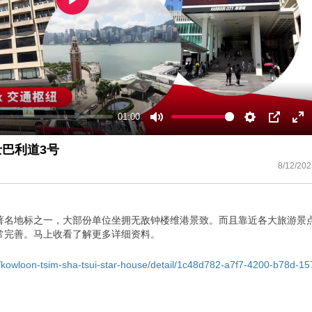
Play
01:00
Mute
Settings
PIP
En
ful
士巴利道3号
8/12/202
著名地标之一，大部份单位坐拥无敌钟楼维港景致。而且靠近各大旅游景
常完善。马上收看了解更多详细资料。
ce/kowloon-tsim-sha-tsui-star-house/detail/1c48d782-a7f7-4200-b78d-15