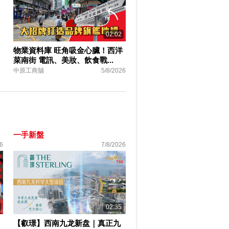
02:02
物業資料庫 旺角吸金心臟！西洋
菜南街 電訊、美妝、飲食戰...
中原工商舖
5/8/2026
一手新盤
6
7/8/2026
02:35
【叡璟】西南九龙新盘｜真正九