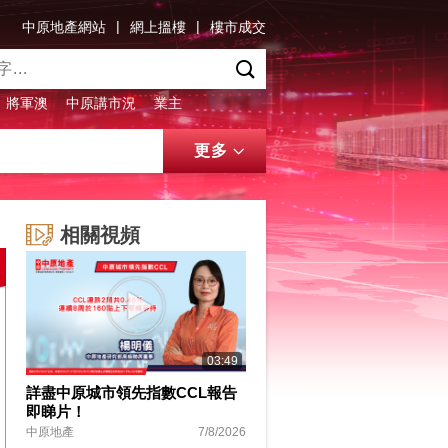
|
|
中原地產網站
網上搵樓
樓市成交
將軍澳
中原講市況
業主
更多
相關視頻
03:49
詳盡中原城市領先指數CCL報告
即睇片！
中原地產
7/8/2026